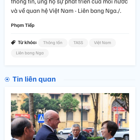
quan tâm, ủng hộ, tạo điều kiện cho quan hệ
hợp tác giữa TASS và TTXVN, Tổng Giám
đốc Andrey Kondrashov cho biết, hai hãng
thống tấn sẽ phối hợp chặt chẽ, thực hiện
các nội dung theo ý kiến của Thủ tướng
Chính phủ, góp phần gìn giữ, vun đắp và làm
sâu sắc hơn quan hệ truyền thống tốt đẹp,
quan hệ đối tác chiến lược toàn diện Việt
Nam - Liên bang Nga trong tình hình mới.
Bên cạnh đó, TASS và TTXVN phối hợp chặt
chẽ với nhau và vận động các hãng thông
tấn trong Tổ chức các hãng thông tấn châu
Á - Thái Bình Dương (OANA) để tăng cường
thông tin, ủng hộ sự phát triển của mỗi nước
và về quan hệ Việt Nam - Liên bang Nga./.