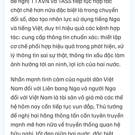
học tập tại nước bạn.
Cho biết, tình hình mỗi nước đang có những
bước phát triển đột phá, an ninh chính trị, an
ninh phi truyền thống đang chuyển biến
nhanh, khoa học công nghệ cũng không
ngừng được đổi mới, Thủ tướng Chính phủ
đề nghị TTXVN và TASS tiếp tục hợp tác
chặt chẽ hơn nữa đặc biệt là trong chuyển
đổi số, đào tạo nhân lực sử dụng tiếng Nga
và tiếng Việt, duy trì hiệu quả các kênh hợp
tác; cung cấp thông tin chuẩn xác; thiết lập
cơ chế phối hợp hiệu quả trong phát hiện, xử
lý thông tin sai sự thật, thông tin xấu độc làm
ảnh hưởng tới an ninh, lợi ích của hai nước.