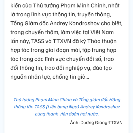
tin tưởng với tình cảm gắn bó qua nhiều thế
hệ, những người làm báo TTXVN và TASS sẽ
tiếp tục triển khai hiệu quả Thỏa thuận hợp
tác.
Trân trọng cảm ơn Thủ tướng Chính phủ đã
dành thời gian tiếp đoàn; nhất trí cao với ý
kiến của Thủ tướng Phạm Minh Chính, nhất
là trong lĩnh vực thông tin, truyền thông,
Tổng Giám đốc Andrey Kondrashov cho biết,
trong chuyến thăm, làm việc tại Việt Nam
lần này, TASS và TTXVN đã ký Thỏa thuận
hợp tác trong giai đoạn mới, tập trung hợp
tác trong các lĩnh vực chuyển đổi số, trao
đổi thông tin, trao đổi nghiệp vụ, đào tạo