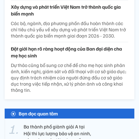
18/02/2026 08:53’
Ngày 18/2/2026, Tổng Bí thư Ban Chấp hành Trung
ương Đảng Cộng sản Việt Nam Tô Lâm đã rời Thủ đô Hà
Nội lên đường tham dự cuộc họp khai mạc Hội đồng
Hòa bình về Gaza tại Washington D.C., Hoa Kỳ từ ngày
18 đến ngày 20/2/2026, theo lời mời của Tổng thống
Hợp chúng quốc Hoa Kỳ Donald Trump, Chủ tịch Sáng
lập Hội đồng Hòa bình về Gaza.
Chính sách mới
Danh mục trang thiết bị bảo đảm huấn luyện, diễn tập,
ứng phó, khắc phục hậu quả trong tình trạng khẩn cấp
Phó Thủ tướng Phan Văn Giang đã ký Quyết định số
1508/QĐ-TTg ngày 7/8/2026 ban hành Danh mục
trang thiết bị bảo đảm cho huấn luyện, diễn tập, ứng
phó, khắc phục hậu quả trong tình trạng khẩn cấp.
Xây dựng và phát triển Việt Nam trở thành quốc gia