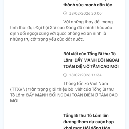
đàm với Thượng nghị sỹ
Steve Daines (Cộng hòa - bang Montana), thành viên
Ủy ban Đối ngoại và Thượng nghị sỹ Bill Hagerty (Cộng
hòa - bang Tennessee), thành viên Ủy ban Đối ngoại và
Ủy ban Chuẩn chi, Thượng viện Hoa Kỳ.
Tổng Bí thư Tô Lâm chứng
kiến lễ ký và trao các hợp
đồng, thỏa thuận hợp tác
của Việt Nam và Hoa Kỳ
19/02/2026 10:00’
Tổng giá trị của các văn kiện được trao lên tới 37,2 tỷ
USD, thể hiện những cam kết mạnh mẽ và quyết liệt của
các đối tác trong bối cảnh quan hệ hai nước bước vào
thời kỳ phát triển mới.
Nâng tầm đối ngoại: Biến
sức mạnh của thời đại
thành sức mạnh dân tộc