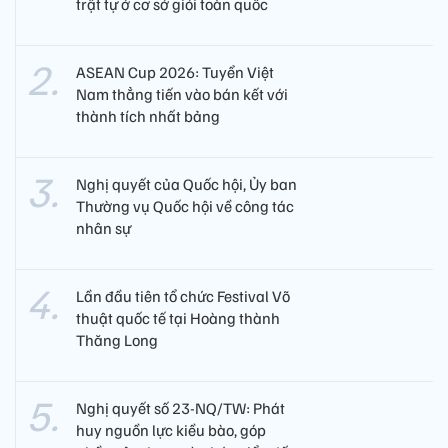
biển mạnh
Các bộ, ngành, địa phương phấn đấu hoàn thành các
chỉ tiêu chủ yếu về xây dựng và phát triển Việt Nam trở
thành quốc gia biển mạnh giai đoạn 2026 - 2030.
Đặt giới hạn rõ ràng hoạt động của Ban đại diện cha
mẹ học sinh
Dự thảo cũng bổ sung cơ chế để cha mẹ học sinh phản
ánh, kiến nghị, giám sát và đối thoại với cơ sở giáo dục;
quy định trách nhiệm của người đứng đầu cơ sở giáo
dục trong việc tiếp nhận, xử lý phản ánh và công khai
thông tin.
Bạn đọc quan tâm
Ba thành phố giành giải A tại
Hội thi lực lượng bảo vệ an ninh,
trật tự ở cơ sở giỏi toàn quốc