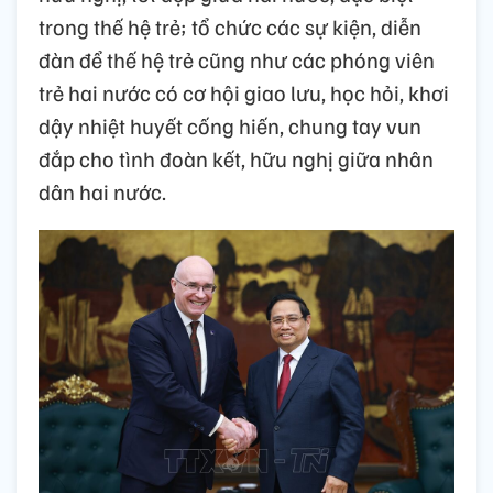
Nhấn mạnh tình cảm của người dân Việt
Nam đối với Liên bang Nga và người Nga
đối với Việt Nam là tài sản vô giá mà các thế
hệ hôm nay cần tiếp tục vun đắp, Thủ tướng
đề nghị hai hãng thông tấn cần tuyên truyền
mạnh mẽ hơn nữa về truyền thống quan hệ
hữu nghị, tốt đẹp giữa hai nước, đặc biệt
trong thế hệ trẻ; tổ chức các sự kiện, diễn
đàn để thế hệ trẻ cũng như các phóng viên
trẻ hai nước có cơ hội giao lưu, học hỏi, khơi
dậy nhiệt huyết cống hiến, chung tay vun
đắp cho tình đoàn kết, hữu nghị giữa nhân
dân hai nước.