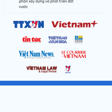
ASEAN Cup 2026: Tuyển Việt
Nam thẳng tiến vào bán kết với
thành tích nhất bảng
Nghị quyết của Quốc hội, Ủy ban
Thường vụ Quốc hội về công tác
nhân sự
Lần đầu tiên tổ chức Festival Võ
thuật quốc tế tại Hoàng thành
Thăng Long
Nghị quyết số 23-NQ/TW: Phát
huy nguồn lực kiều bào, góp
phần xây dựng và phát triển đất
nước