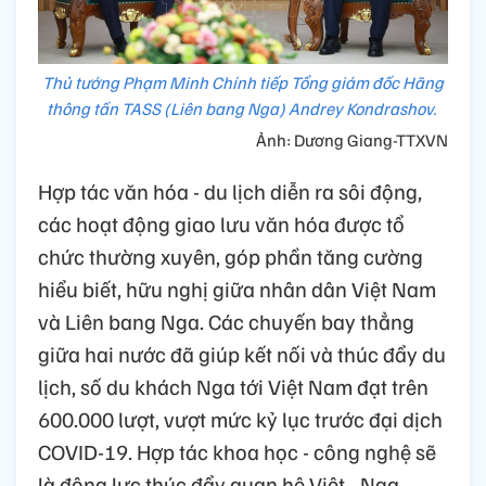
Thủ tướng Phạm Minh Chính tiếp Tổng giám đốc Hãng
thông tấn TASS (Liên bang Nga) Andrey Kondrashov.
Ảnh: Dương Giang-TTXVN
Hợp tác văn hóa - du lịch diễn ra sôi động,
các hoạt động giao lưu văn hóa được tổ
chức thường xuyên, góp phần tăng cường
hiểu biết, hữu nghị giữa nhân dân Việt Nam
và Liên bang Nga. Các chuyến bay thẳng
giữa hai nước đã giúp kết nối và thúc đẩy du
lịch, số du khách Nga tới Việt Nam đạt trên
600.000 lượt, vượt mức kỷ lục trước đại dịch
COVID-19. Hợp tác khoa học - công nghệ sẽ
là động lực thúc đẩy quan hệ Việt - Nga.