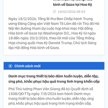
18/02/2026 20:00’
Với những thay đổi mang
tính thời đại, Đại hội XIV của Đảng đã chính thức xác
định đối ngoại cùng với quốc phòng và an ninh là
những trụ cột trọng yếu của đất nước.
Bài viết của Tổng Bí thư Tô
Lâm: ĐẨY MẠNH ĐỐI NGOẠI
TOÀN DIỆN Ở TẦM CAO MỚI
18/02/2026 11:34’
Thông tấn xã Việt Nam
(TTXVN) trân trọng giới thiệu bài viết của Tổng Bí thư
Tô Lâm: ĐẨY MẠNH ĐỐI NGOẠI TOÀN DIỆN Ở TẦM CAO
MỚI.
Tổng Bí thư Tô Lâm lên
đường tham dự cuộc họp
khai mạc Hội đồng Hòa
bình về Gaza tại Hoa Kỳ