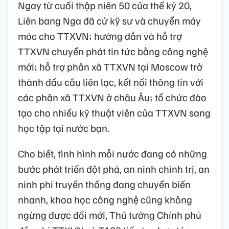
Thủ tướng Phạm Minh Chính tiếp Tổng giám đốc Hãng
thông tấn TASS (Liên bang Nga) Andrey Kondrashov.
Ảnh: Dương Giang-TTXVN
Ngay từ cuối thập niên 50 của thế kỷ 20,
Liên bang Nga đã cử kỹ sư và chuyển máy
móc cho TTXVN; hướng dẫn và hỗ trợ
TTXVN chuyển phát tin tức bằng công nghệ
mới; hỗ trợ phân xã TTXVN tại Moscow trở
thành đầu cầu liên lạc, kết nối thông tin với
các phân xã TTXVN ở châu Âu; tổ chức đào
tạo cho nhiều kỹ thuật viên của TTXVN sang