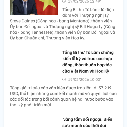
20/02/2026 09:34’
Các nhà lãnh đạo chúc mừng Tổng Bí thư Tô Lâm vừa
tái cử và thông qua Tổng Bí thư và đánh giá cao vai trò
và vị thế ngày càng tăng của Việt Nam trên trường
quốc tế.
Tổng Bí thư Tô Lâm tham
dự cuộc họp khai mạc Hội
đồng Hoà bình về Dải Gaza
20/02/2026 09:00’
Tham dự cuộc họp, có
nguyên thủ và lãnh đạo của hơn 50 quốc gia, là các
nước thành viên sáng lập và quan sát viên của Hội
đồng Hoà bình.
Tổng Bí thư Tô Lâm điện
đàm với các Nghị sỹ Hoa Kỳ
19/02/2026 12:49’
Tổng Bí thư Tô Lâm đã điện