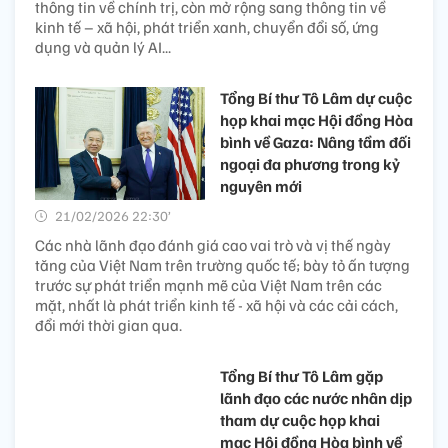
Cơ hội hợp tác đầu tư thiết
thực giữa thành phố Đà
Nẵng với các đối tác Dubai
25/02/2026 14:26’
Hoạt động kết nối và làm
việc với các đối tác Dubai đã thể hiện quyết tâm xây
dựng Đà Nẵng trở thành trung tâm đổi mới sáng tạo
của khu vực Đông Nam Á, từng bước hội nhập sâu rộng
với mạng lưới đổi mới sáng tạo khu vực và toàn cầu.
TTXVN - TASS củng cố quan
hệ truyền thống, hướng tới
hợp tác đa phương tiện và
chuyển đổi số
24/02/2026 18:40’
Tổng giám đốc Vũ Việt Trang đề xuất hai cơ quan tăng
cường hợp tác trên nhiều lĩnh vực trọng tâm, ngoài
thông tin về chính trị, còn mở rộng sang thông tin về
kinh tế – xã hội, phát triển xanh, chuyển đổi số, ứng