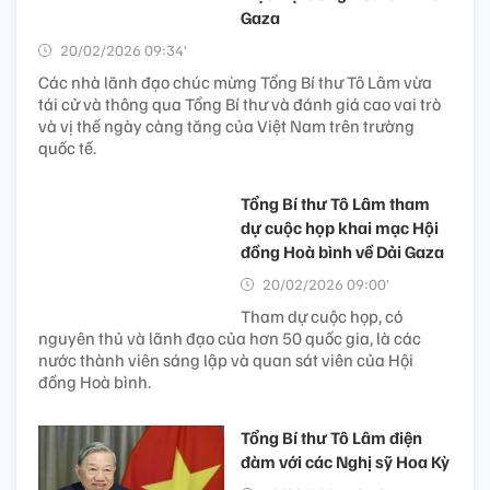
dụng và quản lý AI...
Tổng Bí thư Tô Lâm dự cuộc
họp khai mạc Hội đồng Hòa
bình về Gaza: Nâng tầm đối
ngoại đa phương trong kỷ
nguyên mới
21/02/2026 22:30’
Các nhà lãnh đạo đánh giá cao vai trò và vị thế ngày
tăng của Việt Nam trên trường quốc tế; bày tỏ ấn tượng
trước sự phát triển mạnh mẽ của Việt Nam trên các
mặt, nhất là phát triển kinh tế - xã hội và các cải cách,
đổi mới thời gian qua.
Tổng Bí thư Tô Lâm gặp
lãnh đạo các nước nhân dịp
tham dự cuộc họp khai
mạc Hội đồng Hòa bình về
Gaza