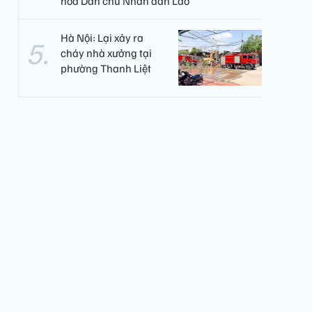
hòa Dân chủ Nhân dân Lào
Hà Nội: Lại xảy ra
cháy nhà xưởng tại
phường Thanh Liệt