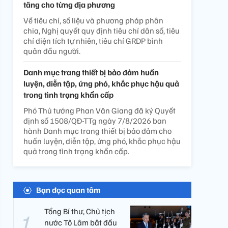
tăng cho từng địa phương
Về tiêu chí, số liệu và phương pháp phân
chia, Nghị quyết quy định tiêu chí dân số, tiêu
chí diện tích tự nhiên, tiêu chí GRDP bình
quân đầu người.
Danh mục trang thiết bị bảo đảm huấn
luyện, diễn tập, ứng phó, khắc phục hậu quả
trong tình trạng khẩn cấp
Phó Thủ tướng Phan Văn Giang đã ký Quyết
định số 1508/QĐ-TTg ngày 7/8/2026 ban
hành Danh mục trang thiết bị bảo đảm cho
huấn luyện, diễn tập, ứng phó, khắc phục hậu
quả trong tình trạng khẩn cấp.
Bạn đọc quan tâm
Tổng Bí thư, Chủ tịch
nước Tô Lâm bắt đầu