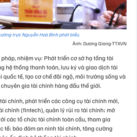
ường trực Nguyễn Hoà Bình phát biểu.
Ảnh: Dương Giang-TTXVN
 pháp, nhiệm vụ: Phát triển cơ sở hạ tầng tài
g hệ thống thanh toán, lưu ký và giao dịch tài
i quốc tế, tạo cơ chế đãi ngộ, môi trường sống và
 chuyên gia tài chính hàng đầu thế giới.
tài chính, phát triển các công cụ tài chính mới,
 chính (fintech), quản lý rủi ro tài chính; mở
ới các tổ chức tài chính toàn cầu, tham gia
 tế; bảo đảm an ninh tài chính, tăng cường