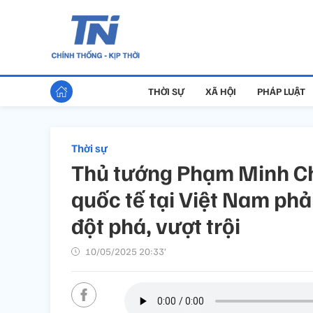
THỜI SỰ
XÃ HỘI
PHÁP LUẬT
Thời sự
Thủ tướng Phạm Minh Chí
quốc tế tại Việt Nam phải
đột phá, vượt trội
10/05/2025 20:33’