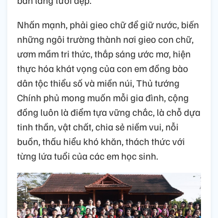
bản làng tươi đẹp.
Nhấn mạnh, phải gieo chữ để giữ nước, biến
những ngôi trường thành nơi gieo con chữ,
ươm mầm tri thức, thắp sáng ước mơ, hiện
thực hóa khát vọng của con em đồng bào
dân tộc thiểu số và miền núi, Thủ tướng
Chính phủ mong muốn mỗi gia đình, cộng
đồng luôn là điểm tựa vững chắc, là chỗ dựa
tinh thần, vật chất, chia sẻ niềm vui, nỗi
buồn, thấu hiểu khó khăn, thách thức với
từng lứa tuổi của các em học sinh.