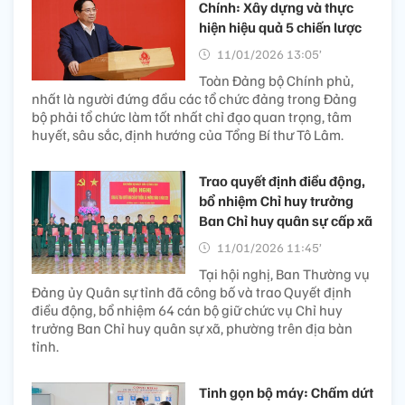
Chính: Xây dựng và thực
hiện hiệu quả 5 chiến lược
11/01/2026 13:05’
Toàn Đảng bộ Chính phủ,
nhất là người đứng đầu các tổ chức đảng trong Đảng
bộ phải tổ chức làm tốt nhất chỉ đạo quan trọng, tâm
huyết, sâu sắc, định hướng của Tổng Bí thư Tô Lâm.
Trao quyết định điều động,
bổ nhiệm Chỉ huy trưởng
Ban Chỉ huy quân sự cấp xã
11/01/2026 11:45’
Tại hội nghị, Ban Thường vụ
Đảng ủy Quân sự tỉnh đã công bố và trao Quyết định
điều động, bổ nhiệm 64 cán bộ giữ chức vụ Chỉ huy
trưởng Ban Chỉ huy quân sự xã, phường trên địa bàn
tỉnh.
Tinh gọn bộ máy: Chấm dứt