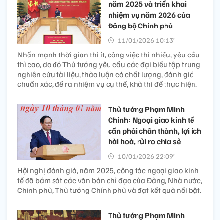
năm 2025 và triển khai
nhiệm vụ năm 2026 của
Đảng bộ Chính phủ
11/01/2026 10:13’
Nhấn mạnh thời gian thì ít, công việc thì nhiều, yêu cầu
thì cao, do đó Thủ tướng yêu cầu các đại biểu tập trung
nghiên cứu tài liệu, thảo luận có chất lượng, đánh giá
chuẩn xác, đề ra nhiệm vụ cụ thể, khả thi để thực hiện.
Thủ tướng Phạm Minh
Chính: Ngoại giao kinh tế
cần phải chân thành, lợi ích
hài hoà, rủi ro chia sẻ
10/01/2026 22:09’
Hội nghị đánh giá, năm 2025, công tác ngoại giao kinh
tế đã bám sát các văn bản chỉ đạo của Đảng, Nhà nước,
Chính phủ, Thủ tướng Chính phủ và đạt kết quả nổi bật.
Thủ tướng Phạm Minh