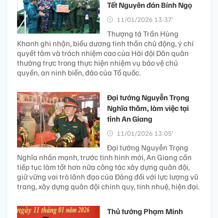
Tết Nguyên đán Bính Ngọ
11/01/2026 13:37’
Thượng tá Trần Hùng
Khanh ghi nhận, biểu dương tinh thần chủ động, ý chí
quyết tâm và trách nhiệm cao của Hải đội Dân quân
thường trực trong thực hiện nhiệm vụ bảo vệ chủ
quyền, an ninh biển, đảo của Tổ quốc.
Đại tướng Nguyễn Trọng
Nghĩa thăm, làm việc tại
tỉnh An Giang
11/01/2026 13:05’
Đại tướng Nguyễn Trọng
Nghĩa nhấn mạnh, trước tình hình mới, An Giang cần
tiếp tục làm tốt hơn nữa công tác xây dựng quân đội,
giữ vững vai trò lãnh đạo của Đảng đối với lực lượng vũ
trang, xây dựng quân đội chính quy, tinh nhuệ, hiện đại.
Thủ tướng Phạm Minh