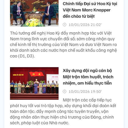
Chính tiếp Đại sứ Hoa Kỳ tại
Việt Nam Marc Knapper
đến chào từ biệt
10/01/2026 21:02’
Thủ tướng đề nghị Hoa Kỳ đẩy mạnh hợp tác với Việt
Nam trong lĩnh vực chuyển đổi số; sớm công nhận quy
chế kinh tế thị trường của Việt Nam và đưa Việt Nam ra
khỏi danh sách các nước hạn chế xuất khẩu công nghệ
cao (D1, D3).
Xây dựng đội ngũ cán bộ
Mặt trận tâm huyết, trách
nhiệm, am hiểu thực tiễn
10/01/2026 19:50’
Mặt trận các cấp tiếp tục
phát huy tốt vai trò tập hợp, xây dựng khối đại đoàn kết
toàn dân tộc; đẩy mạnh công tác tuyên truyền, vận
động nhân dân thực hiện chủ trương của Đảng, chính
sách, pháp luật của Nhà nước.