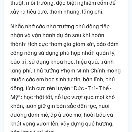
thuật, môi trường, đặc biệt nghiêm cấm để
xảy ra tiêu cực, tham nhũng, lãng phí.
Nhắc nhở các nhà trường chủ động tiếp
nhận và vận hành dự án sau khi hoàn
thành; tích cực tham gia giám sát, bảo đảm
công năng sử dụng phù hợp nhất; quản lý,
bảo trì, sử dụng khoa học, hiệu quả, tránh
lãng phí, Thủ tướng Phạm Minh Chính mong
muốn các em học sinh tự tin, bản lĩnh, chủ
động, tích cực rèn luyện “Đức - Trí - Thể -
Mỹ”; học thật tốt, nỗ lực vượt qua mọi khó
khăn, luôn giữ gìn bản sắc dân tộc, nuôi
dưỡng đam mê, ấp ủ ước mơ, hoài bão và
khát vọng vươn lên, xây dựng quê hương,