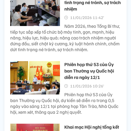
tình trạng né tránh, sợ trách
nhiệm
11/01/2026 11:42’
Năm 2026, theo Tổng Bí thư,
tiếp tục sắp xếp tổ chức bộ máy tinh, gọn, mạnh, hiệu
năng, hiệu lực, hiệu quả; nâng cao trách nhiệm người
đứng đầu, siết chặt kỷ cương, kỷ luật hành chính, chấm
dứt tình trạng né tránh, sợ trách nhiệm.
Phiên họp thứ 53 của Ủy
ban Thường vụ Quốc hội
diễn ra ngày 12/1
11/01/2026 10:26’
Phiên họp thứ 53 của Ủy
ban Thường vụ Quốc hội, dự kiến sẽ diễn ra trong 0,5
ngày vào sáng 12/1 tại phòng họp Tân Trào, Nhà Quốc
hội, xem xét, thông qua 2 nghị quyết.
Khai mạc Hội nghị tổng kết