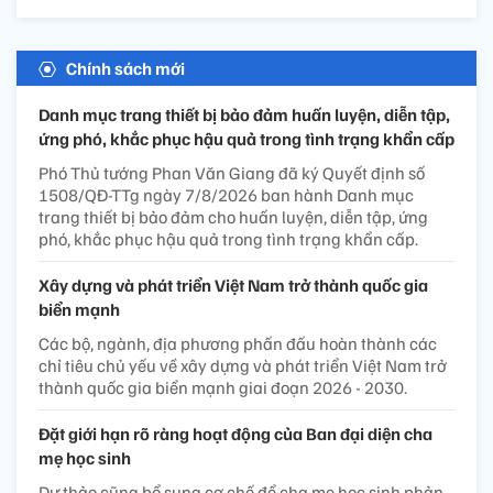
Chính sách mới
Danh mục trang thiết bị bảo đảm huấn luyện, diễn tập,
ứng phó, khắc phục hậu quả trong tình trạng khẩn cấp
Phó Thủ tướng Phan Văn Giang đã ký Quyết định số
1508/QĐ-TTg ngày 7/8/2026 ban hành Danh mục
trang thiết bị bảo đảm cho huấn luyện, diễn tập, ứng
phó, khắc phục hậu quả trong tình trạng khẩn cấp.
Xây dựng và phát triển Việt Nam trở thành quốc gia
biển mạnh
Các bộ, ngành, địa phương phấn đấu hoàn thành các
chỉ tiêu chủ yếu về xây dựng và phát triển Việt Nam trở
thành quốc gia biển mạnh giai đoạn 2026 - 2030.
Đặt giới hạn rõ ràng hoạt động của Ban đại diện cha
mẹ học sinh
Dự thảo cũng bổ sung cơ chế để cha mẹ học sinh phản