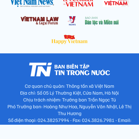
Cơ quan chủ quản: Thông tấn xã Việt Nam
Địa chỉ: Số 05 Lý Thường Kiệt, Cửa Nam, Hà Nội
Chịu trách nhiệm: Trưởng ban Trần Ngọc Tú
Phó Trưởng ban: Hoàng Như Hoa, Nguyễn Văn Nhật, Lê Thị
Thu Hương
Số điện thoại: 024.38257994 - Fax: 024.3826.7981 - Email:
tap.phongbien@gmail.com