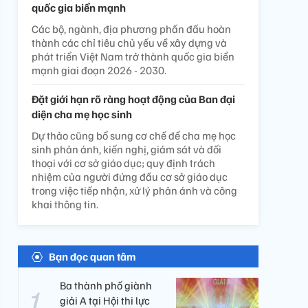
quốc gia biển mạnh
Các bộ, ngành, địa phương phấn đấu hoàn
thành các chỉ tiêu chủ yếu về xây dựng và
phát triển Việt Nam trở thành quốc gia biển
mạnh giai đoạn 2026 - 2030.
Đặt giới hạn rõ ràng hoạt động của Ban đại
diện cha mẹ học sinh
Dự thảo cũng bổ sung cơ chế để cha mẹ học
sinh phản ánh, kiến nghị, giám sát và đối
thoại với cơ sở giáo dục; quy định trách
nhiệm của người đứng đầu cơ sở giáo dục
trong việc tiếp nhận, xử lý phản ánh và công
khai thông tin.
Bạn đọc quan tâm
Ba thành phố giành
giải A tại Hội thi lực