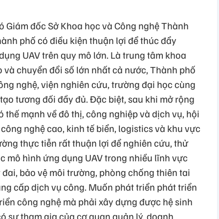
ó Giám đốc Sở Khoa học và Công nghệ Thành
nh phố có điều kiện thuận lợi để thúc đẩy
dụng UAV trên quy mô lớn. Là trung tâm khoa
o và chuyển đổi số lớn nhất cả nước, Thành phố
ông nghệ, viện nghiên cứu, trường đại học cùng
 tạo tương đối đầy đủ. Đặc biệt, sau khi mở rộng
ó thế mạnh về đô thị, công nghiệp và dịch vụ, hội
công nghệ cao, kinh tế biển, logistics và khu vực
ường thực tiễn rất thuận lợi để nghiên cứu, thử
c mô hình ứng dụng UAV trong nhiều lĩnh vực
t đai, bảo vệ môi trường, phòng chống thiên tai
ung cấp dịch vụ công. Muốn phát triển phát triển
 triển công nghệ mà phải xây dựng được hệ sinh
 có sự tham gia của cơ quan quản lý, doanh