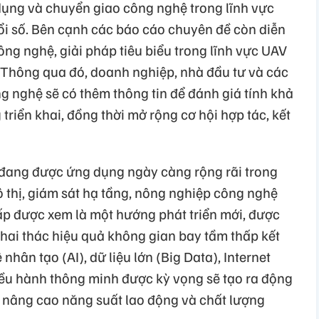
dụng và chuyển giao công nghệ trong lĩnh vực
ổi số. Bên cạnh các báo cáo chuyên đề còn diễn
ông nghệ, giải pháp tiêu biểu trong lĩnh vực UAV
. Thông qua đó, doanh nghiệp, nhà đầu tư và các
g nghệ sẽ có thêm thông tin để đánh giá tính khả
 triển khai, đồng thời mở rộng cơ hội hợp tác, kết
đang được ứng dụng ngày càng rộng rãi trong
đô thị, giám sát hạ tầng, nông nghiệp công nghệ
ấp được xem là một hướng phát triển mới, được
khai thác hiệu quả không gian bay tầm thấp kết
 nhân tạo (AI), dữ liệu lớn (Big Data), Internet
điều hành thông minh được kỳ vọng sẽ tạo ra động
, nâng cao năng suất lao động và chất lượng