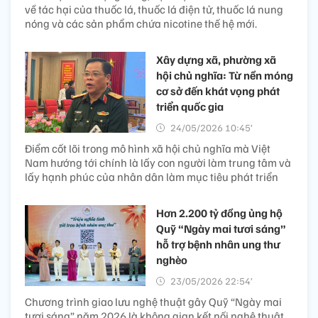
về tác hại của thuốc lá, thuốc lá điện tử, thuốc lá nung
nóng và các sản phẩm chứa nicotine thế hệ mới.
Xây dựng xã, phường xã
hội chủ nghĩa: Từ nền móng
cơ sở đến khát vọng phát
triển quốc gia
24/05/2026 10:45’
Điểm cốt lõi trong mô hình xã hội chủ nghĩa mà Việt
Nam hướng tới chính là lấy con người làm trung tâm và
lấy hạnh phúc của nhân dân làm mục tiêu phát triển
Hơn 2.200 tỷ đồng ủng hộ
Quỹ “Ngày mai tươi sáng”
hỗ trợ bệnh nhân ung thư
nghèo
23/05/2026 22:54’
Chương trình giao lưu nghệ thuật gây Quỹ “Ngày mai
tươi sáng” năm 2026 là không gian kết nối nghệ thuật