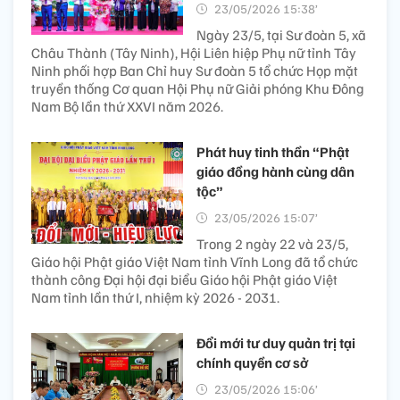
23/05/2026 15:38’
Ngày 23/5, tại Sư đoàn 5, xã
Châu Thành (Tây Ninh), Hội Liên hiệp Phụ nữ tỉnh Tây
Ninh phối hợp Ban Chỉ huy Sư đoàn 5 tổ chức Họp mặt
truyền thống Cơ quan Hội Phụ nữ Giải phóng Khu Đông
Nam Bộ lần thứ XXVI năm 2026.
Phát huy tinh thần “Phật
giáo đồng hành cùng dân
tộc”
23/05/2026 15:07’
Trong 2 ngày 22 và 23/5,
Giáo hội Phật giáo Việt Nam tỉnh Vĩnh Long đã tổ chức
thành công Đại hội đại biểu Giáo hội Phật giáo Việt
Nam tỉnh lần thứ I, nhiệm kỳ 2026 - 2031.
Đổi mới tư duy quản trị tại
chính quyền cơ sở
23/05/2026 15:06’