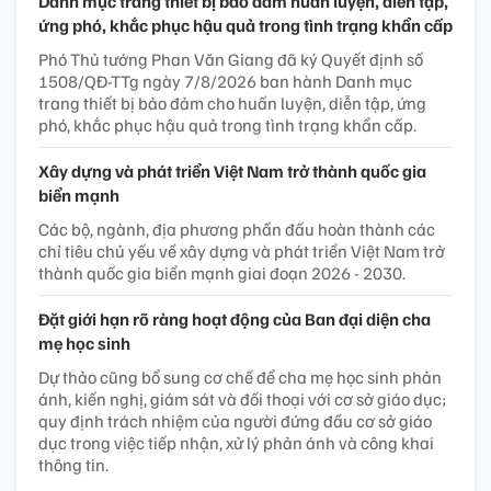
Danh mục trang thiết bị bảo đảm huấn luyện, diễn tập,
ứng phó, khắc phục hậu quả trong tình trạng khẩn cấp
Phó Thủ tướng Phan Văn Giang đã ký Quyết định số
1508/QĐ-TTg ngày 7/8/2026 ban hành Danh mục
trang thiết bị bảo đảm cho huấn luyện, diễn tập, ứng
phó, khắc phục hậu quả trong tình trạng khẩn cấp.
Xây dựng và phát triển Việt Nam trở thành quốc gia
biển mạnh
Các bộ, ngành, địa phương phấn đấu hoàn thành các
chỉ tiêu chủ yếu về xây dựng và phát triển Việt Nam trở
thành quốc gia biển mạnh giai đoạn 2026 - 2030.
Đặt giới hạn rõ ràng hoạt động của Ban đại diện cha
mẹ học sinh
Dự thảo cũng bổ sung cơ chế để cha mẹ học sinh phản
ánh, kiến nghị, giám sát và đối thoại với cơ sở giáo dục;
quy định trách nhiệm của người đứng đầu cơ sở giáo
dục trong việc tiếp nhận, xử lý phản ánh và công khai
thông tin.