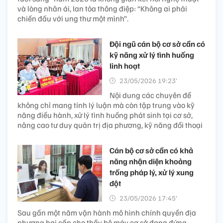
và lòng nhân ái, lan tỏa thông điệp: “Không ai phải
chiến đấu với ung thư một mình”.
Đội ngũ cán bộ cơ sở cần có
kỹ năng xử lý tình huống
linh hoạt
23/05/2026 19:23’
Nội dung các chuyên đề
không chỉ mang tính lý luận mà còn tập trung vào kỹ
năng điều hành, xử lý tình huống phát sinh tại cơ sở,
nâng cao tư duy quản trị địa phương, kỹ năng đối thoại
Cán bộ cơ sở cần có khả
năng nhận diện khoảng
trống pháp lý, xử lý xung
đột
23/05/2026 17:45’
Sau gần một năm vận hành mô hình chính quyền địa
phương hai cấp cho thấy bộ máy cơ sở đang đứng