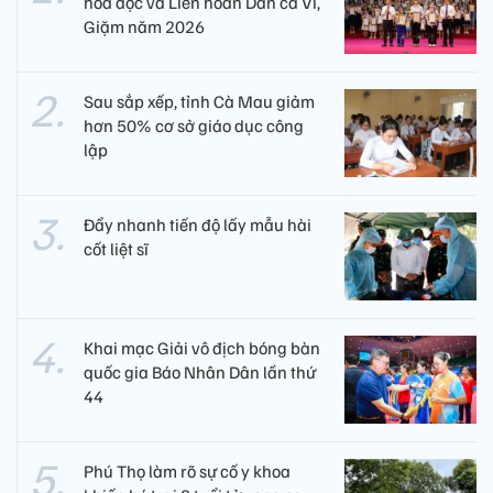
hóa đọc và Liên hoan Dân ca Ví,
Giặm năm 2026
Sau sắp xếp, tỉnh Cà Mau giảm
hơn 50% cơ sở giáo dục công
lập
Đẩy nhanh tiến độ lấy mẫu hài
cốt liệt sĩ
Khai mạc Giải vô địch bóng bàn
quốc gia Báo Nhân Dân lần thứ
44
Phú Thọ làm rõ sự cố y khoa