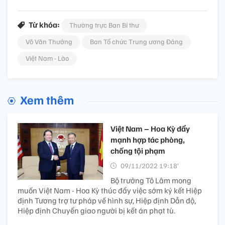
Từ khóa:
Thường trực Ban Bí thư
Võ Văn Thưởng
Ban Tổ chức Trung ương Đảng
Việt Nam - Lào
Xem thêm
Việt Nam – Hoa Kỳ đẩy
mạnh hợp tác phòng,
chống tội phạm
09/11/2022 19:18’
Bộ trưởng Tô Lâm mong
muốn Việt Nam - Hoa Kỳ thúc đẩy việc sớm ký kết Hiệp
định Tương trợ tư pháp về hình sự, Hiệp định Dẫn độ,
Hiệp định Chuyển giao người bị kết án phạt tù.