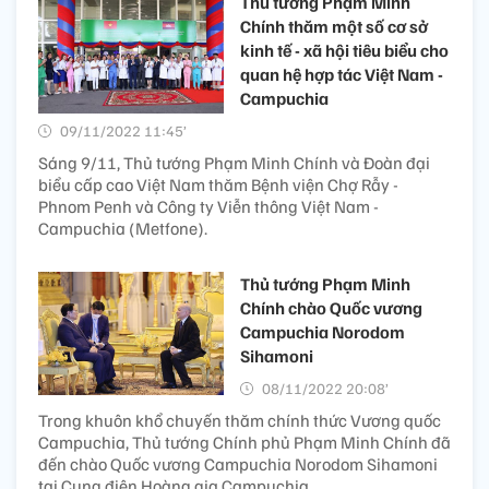
Thủ tướng Phạm Minh
Chính thăm một số cơ sở
kinh tế - xã hội tiêu biểu cho
quan hệ hợp tác Việt Nam -
Campuchia
09/11/2022 11:45’
Sáng 9/11, Thủ tướng Phạm Minh Chính và Đoàn đại
biểu cấp cao Việt Nam thăm Bệnh viện Chợ Rẫy -
Phnom Penh và Công ty Viễn thông Việt Nam -
Campuchia (Metfone).
Thủ tướng Phạm Minh
Chính chào Quốc vương
Campuchia Norodom
Sihamoni
08/11/2022 20:08’
Trong khuôn khổ chuyến thăm chính thức Vương quốc
Campuchia, Thủ tướng Chính phủ Phạm Minh Chính đã
đến chào Quốc vương Campuchia Norodom Sihamoni
tại Cung điện Hoàng gia Campuchia.