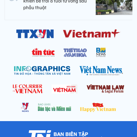
khiến bé trai 8 tuổi tử vong sau
phẫu thuật