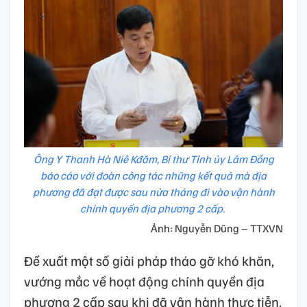
Ông Y Thanh Hà Niê Kđăm, Bí thư Tỉnh ủy Lâm Đồng
báo cáo với đoàn công tác những kết quả mà địa
phương đã đạt được sau nửa tháng đi vào vận hành
chính quyền địa phương 2 cấp.
Ảnh: Nguyễn Dũng – TTXVN
Đề xuất một số giải pháp tháo gỡ khó khăn,
vướng mắc về hoạt động chính quyền địa
phương 2 cấp sau khi đã vận hành thực tiễn,