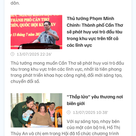
dân.
Thủ tướng Phạm Minh
Chính: Thành phố Cần Thơ
sẽ phát huy vai trò đầu tàu
trong khu vực trên tất cả
các lĩnh vực
13/07/2025 22:26’
Thủ tướng mong muốn Cần Thơ sẽ phát huy vai trò đầu
tàu trong khu vực trên các lĩnh vực, nhất là tiên phong
trong phát triển khoa học công nghệ, đổi mới sáng tạo,
chuyển đổi số.
"Thắp lửa" yêu thương nơi
biên giới
13/07/2025 10:38’
Với sự sáng tạo, nhạy bén
của một cán bộ trẻ, Hồ Thị
Thúy An và chị em trong Hội đã tổ chức chương trình