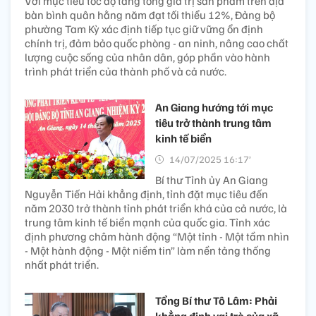
Với mục tiêu tốc độ tăng tổng giá trị sản phẩm trên địa
bàn bình quân hằng năm đạt tối thiểu 12%, Đảng bộ
phường Tam Kỳ xác định tiếp tục giữ vững ổn định
chính trị, đảm bảo quốc phòng - an ninh, nâng cao chất
lượng cuộc sống của nhân dân, góp phần vào hành
trình phát triển của thành phố và cả nước.
An Giang hướng tới mục
tiêu trở thành trung tâm
kinh tế biển
14/07/2025 16:17’
Bí thư Tỉnh ủy An Giang
Nguyễn Tiến Hải khẳng định, tỉnh đặt mục tiêu đến
năm 2030 trở thành tỉnh phát triển khá của cả nước, là
trung tâm kinh tế biển mạnh của quốc gia. Tỉnh xác
định phương châm hành động “Một tỉnh - Một tầm nhìn
- Một hành động - Một niềm tin” làm nền tảng thống
nhất phát triển.
Tổng Bí thư Tô Lâm: Phải
khẳng định vai trò của xã