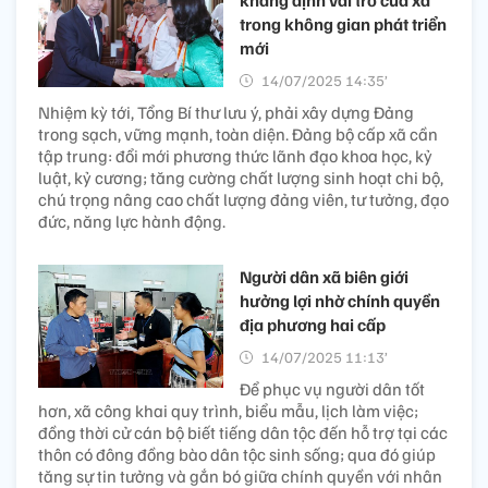
trong không gian phát triển
mới
14/07/2025 14:35’
Nhiệm kỳ tới, Tổng Bí thư lưu ý, phải xây dựng Đảng
trong sạch, vững mạnh, toàn diện. Đảng bộ cấp xã cần
tập trung: đổi mới phương thức lãnh đạo khoa học, kỷ
luật, kỷ cương; tăng cường chất lượng sinh hoạt chi bộ,
chú trọng nâng cao chất lượng đảng viên, tư tưởng, đạo
đức, năng lực hành động.
Người dân xã biên giới
hưởng lợi nhờ chính quyền
địa phương hai cấp
14/07/2025 11:13’
Để phục vụ người dân tốt
hơn, xã công khai quy trình, biểu mẫu, lịch làm việc;
đồng thời cử cán bộ biết tiếng dân tộc đến hỗ trợ tại các
thôn có đông đồng bào dân tộc sinh sống; qua đó giúp
tăng sự tin tưởng và gắn bó giữa chính quyền với nhân