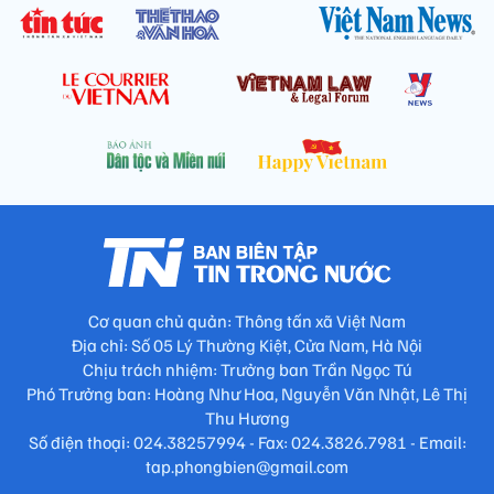
Cơ quan chủ quản: Thông tấn xã Việt Nam
Địa chỉ: Số 05 Lý Thường Kiệt, Cửa Nam, Hà Nội
Chịu trách nhiệm: Trưởng ban Trần Ngọc Tú
Phó Trưởng ban: Hoàng Như Hoa, Nguyễn Văn Nhật, Lê Thị
Thu Hương
Số điện thoại: 024.38257994 - Fax: 024.3826.7981 - Email:
tap.phongbien@gmail.com