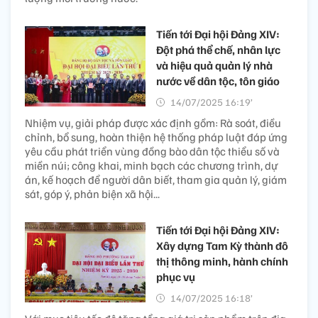
Tiến tới Đại hội Đảng XIV:
Đột phá thể chế, nhân lực
và hiệu quả quản lý nhà
nước về dân tộc, tôn giáo
14/07/2025 16:19’
Nhiệm vụ, giải pháp được xác định gồm: Rà soát, điều
chỉnh, bổ sung, hoàn thiện hệ thống pháp luật đáp ứng
yêu cầu phát triển vùng đồng bào dân tộc thiểu số và
miền núi; công khai, minh bạch các chương trình, dự
án, kế hoạch để người dân biết, tham gia quản lý, giám
sát, góp ý, phản biện xã hội...
Tiến tới Đại hội Đảng XIV:
Xây dựng Tam Kỳ thành đô
thị thông minh, hành chính
phục vụ
14/07/2025 16:18’