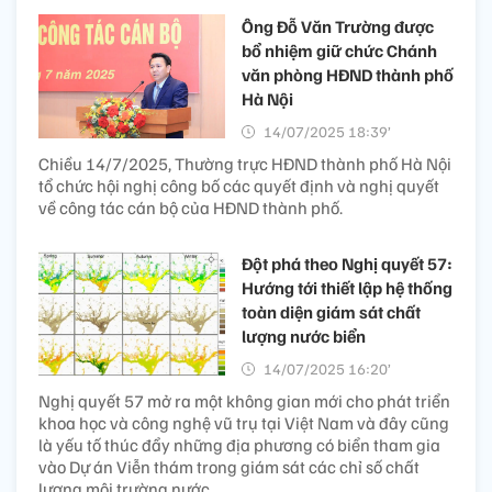
Ông Đỗ Văn Trường được
bổ nhiệm giữ chức Chánh
văn phòng HĐND thành phố
Hà Nội
14/07/2025 18:39’
Chiều 14/7/2025, Thường trực HĐND thành phố Hà Nội
tổ chức hội nghị công bố các quyết định và nghị quyết
về công tác cán bộ của HĐND thành phố.
Đột phá theo Nghị quyết 57:
Hướng tới thiết lập hệ thống
toàn diện giám sát chất
lượng nước biển
14/07/2025 16:20’
Nghị quyết 57 mở ra một không gian mới cho phát triển
khoa học và công nghệ vũ trụ tại Việt Nam và đây cũng
là yếu tố thúc đẩy những địa phương có biển tham gia
vào Dự án Viễn thám trong giám sát các chỉ số chất
lượng môi trường nước.