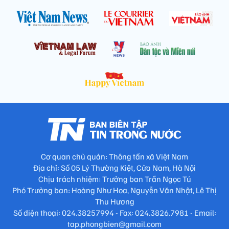
Cơ quan chủ quản: Thông tấn xã Việt Nam
Địa chỉ: Số 05 Lý Thường Kiệt, Cửa Nam, Hà Nội
Chịu trách nhiệm: Trưởng ban Trần Ngọc Tú
Phó Trưởng ban: Hoàng Như Hoa, Nguyễn Văn Nhật, Lê Thị
Thu Hương
Số điện thoại: 024.38257994 - Fax: 024.3826.7981 - Email:
tap.phongbien@gmail.com