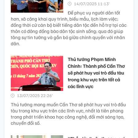
14/07/2025 11:13’
Để phục vụ người dân tốt
hơn, xã công khai quy trình, biểu mẫu, lịch làm việc;
đồng thời cử cán bộ biết tiếng dân tộc đến hỗ trợ tại các
thôn có đông đồng bào dân tộc sinh sống; qua đó giúp
tăng sự tin tưởng và gắn bó giữa chính quyền với nhân
dân.
Thủ tướng Phạm Minh
Chính: Thành phố Cần Thơ
sẽ phát huy vai trò đầu tàu
trong khu vực trên tất cả
các lĩnh vực
13/07/2025 22:26’
Thủ tướng mong muốn Cần Thơ sẽ phát huy vai trò đầu
tàu trong khu vực trên các lĩnh vực, nhất là tiên phong
trong phát triển khoa học công nghệ, đổi mới sáng tạo,
chuyển đổi số.