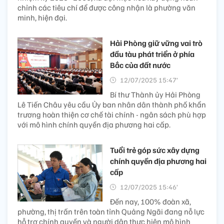
chỉnh các tiêu chí để được công nhận là phường văn
minh, hiện đại.
Hải Phòng giữ vững vai trò
đầu tàu phát triển ở phía
Bắc của đất nước
12/07/2025 15:47’
Bí thư Thành ủy Hải Phòng
Lê Tiến Châu yêu cầu Ủy ban nhân dân thành phố khẩn
trương hoàn thiện cơ chế tài chính - ngân sách phù hợp
với mô hình chính quyền địa phương hai cấp.
Tuổi trẻ góp sức xây dựng
chính quyền địa phương hai
cấp
12/07/2025 15:46’
Đến nay, 100% đoàn xã,
phường, thị trấn trên toàn tỉnh Quảng Ngãi đang nỗ lực
hỗ trợ chính quyền và người dân thực hiện mô hình