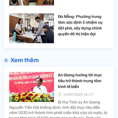
Đà Nẵng: Phường trung
tâm xác định 3 nhiệm vụ
đột phá, xây dựng chính
quyền đô thị hiện đại
Xem thêm
An Giang hướng tới mục
tiêu trở thành trung tâm
kinh tế biển
14/07/2025 16:17’
Bí thư Tỉnh ủy An Giang
Nguyễn Tiến Hải khẳng định, tỉnh đặt mục tiêu đến
năm 2030 trở thành tỉnh phát triển khá của cả nước, là
trung tâm kinh tế biển mạnh của quốc gia. Tỉnh xác