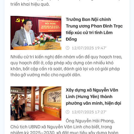
triển khai hiệu quả.
Trưởng Ban Nội chính
Trung ương Phan Đình Trạc
tiếp xúc cử tri tỉnh Lâm
Đồng
12/07/2025 19:47’
Nhiều cử tri kiến nghị đến nhóm vấn đề quy hoạch treo,
quy hoạch đất ở, cấp phép xây dựng còn nhiều khó
khăn, bất cập cần rà soát, đánh giá lại và có giải pháp
tháo gỡ vướng mắc cho người dân.
Xây dựng xã Nguyễn Văn
Linh (Hưng Yên) thành
phường văn minh, hiện đại
12/07/2025 17:27’
Ông Nguyễn Hải Phong,
Chủ tịch UBND xã Nguyễn Văn Linh cho biết, trong
nhiệm kỳ 2025–2030, xã đặt mục tiêu xây dựng hoàn