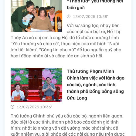
"Thắp lửa" yêu thương nơi
biên giới
13/07/2025 10:38’
Với sự sáng tạo, nhạy bén
của một cán bộ trẻ, Hồ Thị
Thúy An và chị em trong Hội đã tổ chức chương trình
“Yêu thương và chia sẻ”, thực hiện các mô hình “Nuôi
lợn tiết kiệm”, “Căng tin phụ nữ” để tạo nguồn quỹ cho
hoạt động nhân ái và công tác an sinh xã hội.
Thủ tướng Phạm Minh
Chính làm việc với lãnh đạo
các bộ, ngành, các tỉnh,
thành phố Đồng bằng sông
Cửu Long
13/07/2025 10:36’
Thủ tướng Chính phủ yêu cầu các bộ, ngành liên quan,
đặc biệt là các tỉnh, thành phố báo cáo đánh giá tình
hình; nhất là những vấn đề vướng mắc phát sinh; đề
xuất nhiệm vụ, giải pháp để các nội dung nêu trên được