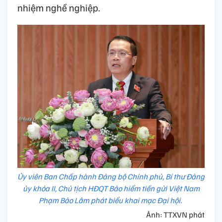
nhiệm nghề nghiệp.
Ủy viên Ban Chấp hành Đảng bộ Chính phủ, Bí thư Đảng
ủy khóa II, Chủ tịch HĐQT Bảo hiểm tiền gửi Việt Nam
Phạm Bảo Lâm phát biểu khai mạc Đại hội.
Ảnh: TTXVN phát