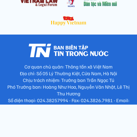
Cơ quan chủ quản: Thông tấn xã Việt Nam
Địa chỉ: Số 05 Lý Thường Kiệt, Cửa Nam, Hà Nội
Chịu trách nhiệm: Trưởng ban Trần Ngọc Tú
Phó Trưởng ban: Hoàng Như Hoa, Nguyễn Văn Nhật, Lê Thị
Thu Hương
Số điện thoại: 024.38257994 - Fax: 024.3826.7981 - Email:
tap.phongbien@gmail.com
Không sao chép nội dung khi chưa có sự đồng ý bằng văn bản
!
Trang chủ
Giới thiệu