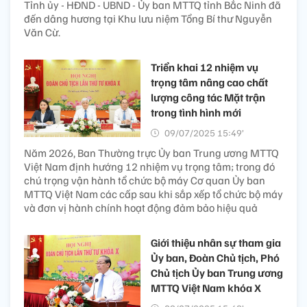
Tỉnh ủy - HĐND - UBND - Ủy ban MTTQ tỉnh Bắc Ninh đã
đến dâng hương tại Khu lưu niệm Tổng Bí thư Nguyễn
Văn Cừ.
Triển khai 12 nhiệm vụ
trọng tâm nâng cao chất
lượng công tác Mặt trận
trong tình hình mới
09/07/2025 15:49’
Năm 2026, Ban Thường trực Ủy ban Trung ương MTTQ
Việt Nam định hướng 12 nhiệm vụ trọng tâm; trong đó
chú trọng vận hành tổ chức bộ máy Cơ quan Ủy ban
MTTQ Việt Nam các cấp sau khi sắp xếp tổ chức bộ máy
và đơn vị hành chính hoạt động đảm bảo hiệu quả
Giới thiệu nhân sự tham gia
Ủy ban, Đoàn Chủ tịch, Phó
Chủ tịch Ủy ban Trung ương
MTTQ Việt Nam khóa X