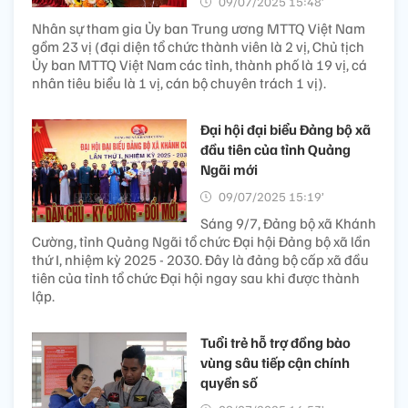
09/07/2025 15:48’
Nhân sự tham gia Ủy ban Trung ương MTTQ Việt Nam
gồm 23 vị (đại diện tổ chức thành viên là 2 vị, Chủ tịch
Ủy ban MTTQ Việt Nam các tỉnh, thành phố là 19 vị, cá
nhân tiêu biểu là 1 vị, cán bộ chuyên trách 1 vị).
Đại hội đại biểu Đảng bộ xã
đầu tiên của tỉnh Quảng
Ngãi mới
09/07/2025 15:19’
Sáng 9/7, Đảng bộ xã Khánh
Cường, tỉnh Quảng Ngãi tổ chức Đại hội Đảng bộ xã lần
thứ I, nhiệm kỳ 2025 - 2030. Đây là đảng bộ cấp xã đầu
tiên của tỉnh tổ chức Đại hội ngay sau khi được thành
lập.
Tuổi trẻ hỗ trợ đồng bào
vùng sâu tiếp cận chính
quyền số