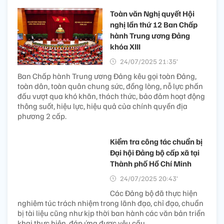
Toàn văn Nghị quyết Hội
nghị lần thứ 12 Ban Chấp
hành Trung ương Đảng
khóa XIII
24/07/2025 21:35’
Ban Chấp hành Trung ương Đảng kêu gọi toàn Đảng,
toàn dân, toàn quân chung sức, đồng lòng, nỗ lực phấn
đấu vượt qua khó khăn, thách thức, bảo đảm hoạt động
thông suốt, hiệu lực, hiệu quả của chính quyền địa
phương 2 cấp.
Kiểm tra công tác chuẩn bị
Đại hội Đảng bộ cấp xã tại
Thành phố Hồ Chí Minh
24/07/2025 20:43’
Các Đảng bộ đã thực hiện
nghiêm túc trách nhiệm trong lãnh đạo, chỉ đạo, chuẩn
bị tài liệu cũng như kịp thời ban hành các văn bản triển
khai thực hiện, đáp ứng được yêu cầu.