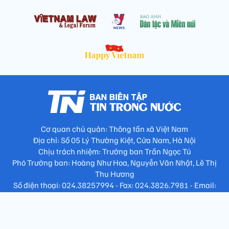
Cơ quan chủ quản: Thông tấn xã Việt Nam
Địa chỉ: Số 05 Lý Thường Kiệt, Cửa Nam, Hà Nội
Chịu trách nhiệm: Trưởng ban Trần Ngọc Tú
Phó Trưởng ban: Hoàng Như Hoa, Nguyễn Văn Nhật, Lê Thị
Thu Hương
Số điện thoại: 024.38257994 - Fax: 024.3826.7981 - Email:
tap.phongbien@gmail.com
Không sao chép nội dung khi chưa có sự đồng ý bằng văn bản
!