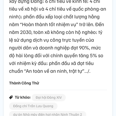
xây dựng Đảng; 6 chỉ tiêu về kinh tế; 4 chỉ
tiêu về xã hội và 4 chỉ tiêu về quốc phòng-an
ninh); phấn đấu xếp loại chất lượng hằng
năm “Hoàn thành tốt nhiệm vụ” trở lên. Đến
năm 2030, toàn xã không còn hộ nghèo; tỷ
lệ sử dụng dịch vụ công trực tuyến của
người dân và doanh nghiệp đạt 90%, mức
độ hài lòng đối với chính quyền tăng 5% so
với nhiệm kỳ đầu; phấn đấu xã đạt tiêu
chuẩn “An toàn về an ninh, trật tự”…/.
Thành Công Thử
Từ khóa:
Đại hội Đảng XIV
Đồng chí Trần Lưu Quang
dự án Nhà máy điện hạt nhân Ninh Thuận 2