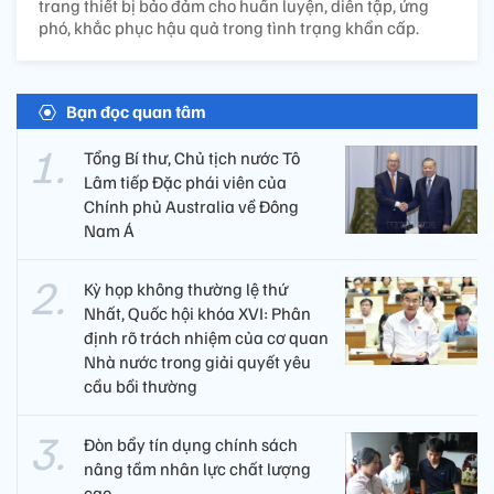
trang thiết bị bảo đảm cho huấn luyện, diễn tập, ứng
phó, khắc phục hậu quả trong tình trạng khẩn cấp.
Bạn đọc quan tâm
Tổng Bí thư, Chủ tịch nước Tô
Lâm tiếp Đặc phái viên của
Chính phủ Australia về Đông
Nam Á
Kỳ họp không thường lệ thứ
Nhất, Quốc hội khóa XVI: Phân
định rõ trách nhiệm của cơ quan
Nhà nước trong giải quyết yêu
cầu bồi thường
Đòn bẩy tín dụng chính sách
nâng tầm nhân lực chất lượng
cao