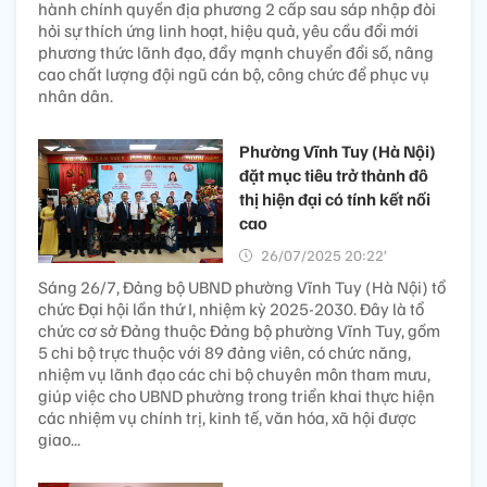
hành chính quyền địa phương 2 cấp sau sáp nhập đòi
hỏi sự thích ứng linh hoạt, hiệu quả, yêu cầu đổi mới
phương thức lãnh đạo, đẩy mạnh chuyển đổi số, nâng
cao chất lượng đội ngũ cán bộ, công chức để phục vụ
nhân dân.
Phường Vĩnh Tuy (Hà Nội)
đặt mục tiêu trở thành đô
thị hiện đại có tính kết nối
cao
26/07/2025 20:22’
Sáng 26/7, Đảng bộ UBND phường Vĩnh Tuy (Hà Nội) tổ
chức Đại hội lần thứ I, nhiệm kỳ 2025-2030. Đây là tổ
chức cơ sở Đảng thuộc Đảng bộ phường Vĩnh Tuy, gồm
5 chi bộ trực thuộc với 89 đảng viên, có chức năng,
nhiệm vụ lãnh đạo các chi bộ chuyên môn tham mưu,
giúp việc cho UBND phường trong triển khai thực hiện
các nhiệm vụ chính trị, kinh tế, văn hóa, xã hội được
giao...