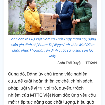
Lãnh đạo MTTQ Việt Nam xã Thái Thụy thăm hỏi, động
viên gia đình chị Phạm Thị Ngọc Anh, thôn Mai Diêm
khắc phục khó khăn, ổn định cuộc sống sau cơn lốc
xoáy.
Ảnh: Thế Duyệt – TTXVN
Cùng đó, Đảng ủy chú trọng việc nghiên
cứu, đề xuất hoàn thiện cơ chế, chính sách,
pháp luật về vị trí, vai trò, quyền, trách
nhiệm của MTTQ Việt Nam đáp ứng yêu cầu
mới; tiếp tục nâng cao chất lượng, hiệu quả