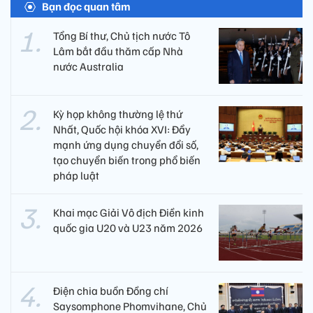
Bạn đọc quan tâm
Tổng Bí thư, Chủ tịch nước Tô
Lâm bắt đầu thăm cấp Nhà
nước Australia
Kỳ họp không thường lệ thứ
Nhất, Quốc hội khóa XVI: Đẩy
mạnh ứng dụng chuyển đổi số,
tạo chuyển biến trong phổ biến
pháp luật
Khai mạc Giải Vô địch Điền kinh
quốc gia U20 và U23 năm 2026
Điện chia buồn Đồng chí
Saysomphone Phomvihane, Chủ