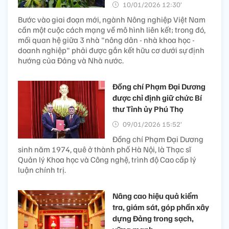
10/01/2026 12:30’
Bước vào giai đoạn mới, ngành Nông nghiệp Việt Nam
cần một cuộc cách mạng về mô hình liên kết; trong đó,
mối quan hệ giữa 3 nhà "nông dân - nhà khoa học -
doanh nghiệp" phải được gắn kết hữu cơ dưới sự định
hướng của Đảng và Nhà nước.
Đồng chí Phạm Đại Dương
được chỉ định giữ chức Bí
thư Tỉnh ủy Phú Thọ
09/01/2026 15:52’
Đồng chí Phạm Đại Dương
sinh năm 1974, quê ở thành phố Hà Nội, là Thạc sĩ
Quản lý Khoa học và Công nghệ, trình độ Cao cấp lý
luận chính trị.
Nâng cao hiệu quả kiểm
tra, giám sát, góp phần xây
dựng Đảng trong sạch,