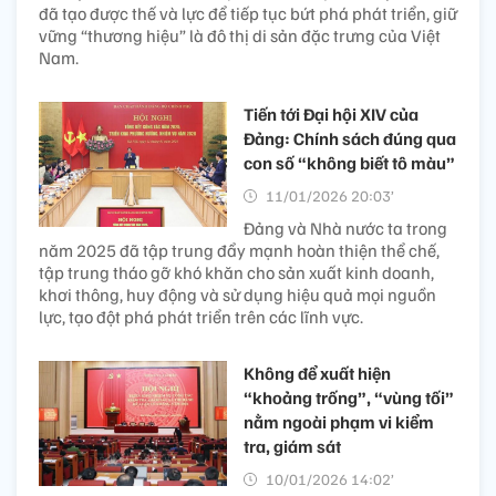
đã tạo được thế và lực để tiếp tục bứt phá phát triển, giữ
vững “thương hiệu” là đô thị di sản đặc trưng của Việt
Nam.
Tiến tới Đại hội XIV của
Đảng: Chính sách đúng qua
con số “không biết tô màu”
11/01/2026 20:03’
Đảng và Nhà nước ta trong
năm 2025 đã tập trung đẩy mạnh hoàn thiện thể chế,
tập trung tháo gỡ khó khăn cho sản xuất kinh doanh,
khơi thông, huy động và sử dụng hiệu quả mọi nguồn
lực, tạo đột phá phát triển trên các lĩnh vực.
Không để xuất hiện
“khoảng trống”, “vùng tối”
nằm ngoài phạm vi kiểm
tra, giám sát
10/01/2026 14:02’