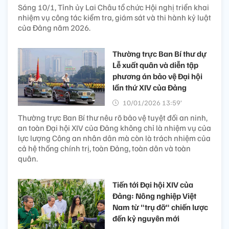
Sáng 10/1, Tỉnh ủy Lai Châu tổ chức Hội nghị triển khai
nhiệm vụ công tác kiểm tra, giám sát và thi hành kỷ luật
của Đảng năm 2026.
Thường trực Ban Bí thư dự
Lễ xuất quân và diễn tập
phương án bảo vệ Đại hội
lần thứ XIV của Đảng
10/01/2026 13:59’
Thường trực Ban Bí thư nêu rõ bảo vệ tuyệt đối an ninh,
an toàn Đại hội XIV của Đảng không chỉ là nhiệm vụ của
lực lượng Công an nhân dân mà còn là trách nhiệm của
cả hệ thống chính trị, toàn Đảng, toàn dân và toàn
quân.
Tiến tới Đại hội XIV của
Đảng: Nông nghiệp Việt
Nam từ "trụ đỡ" chiến lược
đến kỷ nguyên mới