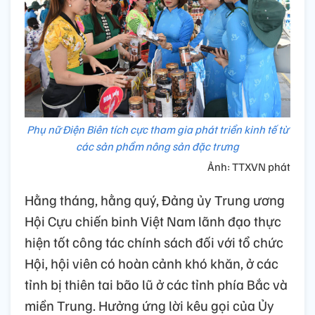
Phụ nữ Điện Biên tích cực tham gia phát triển kinh tế từ
các sản phẩm nông sản đặc trưng
Ảnh: TTXVN phát
Hằng tháng, hằng quý, Đảng ủy Trung ương
Hội Cựu chiến binh Việt Nam lãnh đạo thực
hiện tốt công tác chính sách đối với tổ chức
Hội, hội viên có hoàn cảnh khó khăn, ở các
tỉnh bị thiên tai bão lũ ở các tỉnh phía Bắc và
miền Trung. Hưởng ứng lời kêu gọi của Ủy