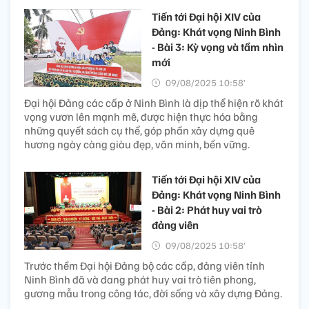
Tiến tới Đại hội XIV của
Đảng: Khát vọng Ninh Bình
- Bài 3: Kỳ vọng và tầm nhìn
mới
09/08/2025 10:58’
Đại hội Đảng các cấp ở Ninh Bình là dịp thể hiện rõ khát
vọng vươn lên mạnh mẽ, được hiện thực hóa bằng
những quyết sách cụ thể, góp phần xây dựng quê
hương ngày càng giàu đẹp, văn minh, bền vững.
Tiến tới Đại hội XIV của
Đảng: Khát vọng Ninh Bình
- Bài 2: Phát huy vai trò
đảng viên
09/08/2025 10:58’
Trước thềm Đại hội Đảng bộ các cấp, đảng viên tỉnh
Ninh Bình đã và đang phát huy vai trò tiên phong,
gương mẫu trong công tác, đời sống và xây dựng Đảng.