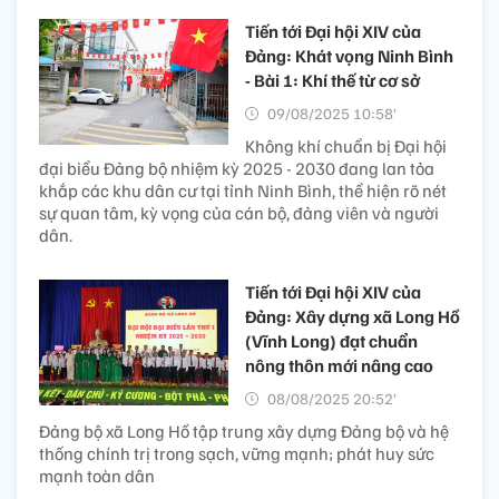
Tiến tới Đại hội XIV của
Đảng: Khát vọng Ninh Bình
- Bài 1: Khí thế từ cơ sở
09/08/2025 10:58’
Không khí chuẩn bị Đại hội
đại biểu Đảng bộ nhiệm kỳ 2025 - 2030 đang lan tỏa
khắp các khu dân cư tại tỉnh Ninh Bình, thể hiện rõ nét
sự quan tâm, kỳ vọng của cán bộ, đảng viên và người
dân.
Tiến tới Đại hội XIV của
Đảng: Xây dựng xã Long Hồ
(Vĩnh Long) đạt chuẩn
nông thôn mới nâng cao
08/08/2025 20:52’
Đảng bộ xã Long Hồ tập trung xây dựng Đảng bộ và hệ
thống chính trị trong sạch, vững mạnh; phát huy sức
mạnh toàn dân