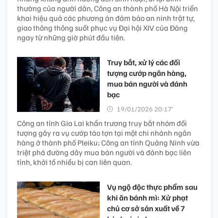
thường của người dân, Công an thành phố Hà Nội triển
khai hiệu quả các phương án đảm bảo an ninh trật tự,
giao thông thông suốt phục vụ Đại hội XIV của Đảng
ngay từ những giờ phút đầu tiên.
Truy bắt, xử lý các đối
tượng cướp ngân hàng,
mua bán người và đánh
bạc
19/01/2026 20:17’
Công an tỉnh Gia Lai khẩn trương truy bắt nhóm đối
tượng gây ra vụ cướp táo tợn tại một chi nhánh ngân
hàng ở thành phố Pleiku; Công an tỉnh Quảng Ninh vừa
triệt phá đường dây mua bán người và đánh bạc liên
tỉnh, khởi tố nhiều bị can liên quan.
Vụ ngộ độc thực phẩm sau
khi ăn bánh mì: Xử phạt
chủ cơ sở sản xuất về 7