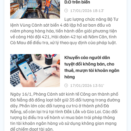
D.O trên biển
17/01/2026 18:13’
Lực lượng chức năng Bộ Tư
lệnh Vùng Cảnh sát biển 4 đã lập hồ sơ ban đầu và
niêm phong hàng hóa, tiến hành dẫn giải phương tiện
về cảng Hải đội 421, Hải đoàn 42 tại xã Năm Căn, tỉnh
Cà Mau để điều tra, xử lý theo quy định của pháp luật.
Khuyến cáo người dân
tuyệt đối không bán, cho
thuê, mượn tài khoản ngân
hàng
17/01/2026 13:51’
Ngày 16/1, Phòng Cảnh sát kinh tế Công an thành phố
Đà Nẵng đã đồng loạt bắt giữ 35 đối tượng trong đường
dây. Phần lớn các đối tượng cư trú ở thành phố Đà
Nẵng, số còn lại trú tại tỉnh Đắk Lắk và Gia Lai. Các đối
tượng bị điều tra về hành vi mua bán trái phép thông
tin tài khoản ngân hàng và sử dụng không gian mạng
để chiếm đoạt tài sản.