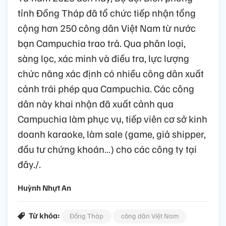
tỉnh Đồng Tháp đã tổ chức tiếp nhận tổng
cộng hơn 250 công dân Việt Nam từ nước
bạn Campuchia trao trả. Qua phân loại,
sàng lọc, xác minh và điều tra, lực lượng
chức năng xác định có nhiều công dân xuất
cảnh trái phép qua Campuchia. Các công
dân này khai nhận đã xuất cảnh qua
Campuchia làm phục vụ, tiếp viên cơ sở kinh
doanh karaoke, làm sale (game, giả shipper,
đầu tư chứng khoán…) cho các công ty tại
đây./.
Huỳnh Nhựt An
Từ khóa:
Đồng Tháp
công dân Việt Nam