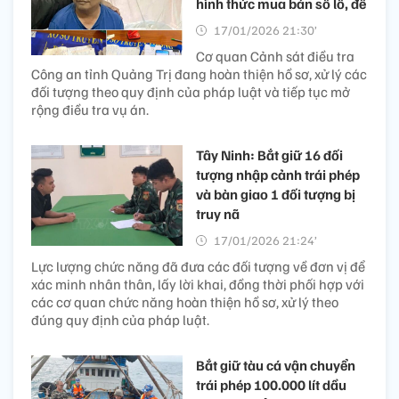
hình thức mua bán số lô, đề
17/01/2026 21:30’
Cơ quan Cảnh sát điều tra
Công an tỉnh Quảng Trị đang hoàn thiện hồ sơ, xử lý các
đối tượng theo quy định của pháp luật và tiếp tục mở
rộng điều tra vụ án.
Tây Ninh: Bắt giữ 16 đối
tượng nhập cảnh trái phép
và bàn giao 1 đối tượng bị
truy nã
17/01/2026 21:24’
Lực lượng chức năng đã đưa các đối tượng về đơn vị để
xác minh nhân thân, lấy lời khai, đồng thời phối hợp với
các cơ quan chức năng hoàn thiện hồ sơ, xử lý theo
đúng quy định của pháp luật.
Bắt giữ tàu cá vận chuyển
trái phép 100.000 lít dầu