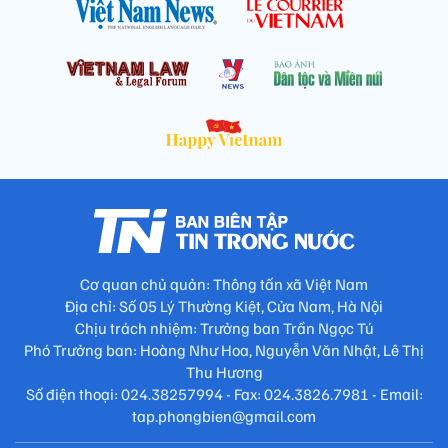
Cơ quan chủ quản: Thông tấn xã Việt Nam
Địa chỉ: Số 05 Lý Thường Kiệt, Cửa Nam, Hà Nội
Chịu trách nhiệm: Trưởng ban Trần Ngọc Tú
Phó Trưởng ban: Hoàng Như Hoa, Nguyễn Văn Nhật, Lê Thị
Thu Hương
Số điện thoại: 024.38257994 - Fax: 024.3826.7981 - Email:
tap.phongbien@gmail.com