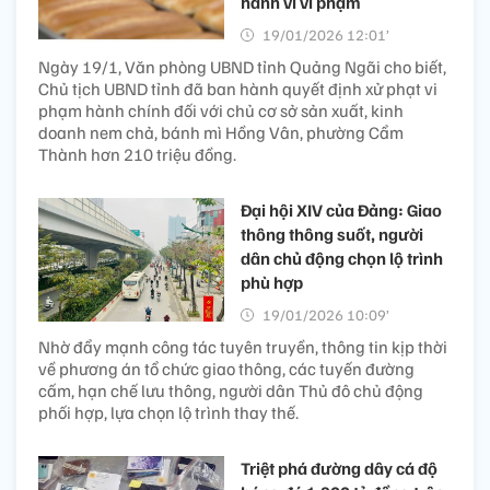
hành vi vi phạm
19/01/2026 12:01’
Ngày 19/1, Văn phòng UBND tỉnh Quảng Ngãi cho biết,
Chủ tịch UBND tỉnh đã ban hành quyết định xử phạt vi
phạm hành chính đối với chủ cơ sở sản xuất, kinh
doanh nem chả, bánh mì Hồng Vân, phường Cẩm
Thành hơn 210 triệu đồng.
Đại hội XIV của Đảng: Giao
thông thông suốt, người
dân chủ động chọn lộ trình
phù hợp
19/01/2026 10:09’
Nhờ đẩy mạnh công tác tuyên truyền, thông tin kịp thời
về phương án tổ chức giao thông, các tuyến đường
cấm, hạn chế lưu thông, người dân Thủ đô chủ động
phối hợp, lựa chọn lộ trình thay thế.
Triệt phá đường dây cá độ