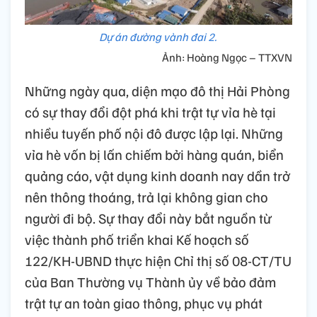
Dự án đường vành đai 2.
Ảnh: Hoàng Ngọc – TTXVN
Những ngày qua, diện mạo đô thị Hải Phòng
có sự thay đổi đột phá khi trật tự vỉa hè tại
nhiều tuyến phố nội đô được lập lại. Những
vỉa hè vốn bị lấn chiếm bởi hàng quán, biển
quảng cáo, vật dụng kinh doanh nay dần trở
nên thông thoáng, trả lại không gian cho
người đi bộ. Sự thay đổi này bắt nguồn từ
việc thành phố triển khai Kế hoạch số
122/KH-UBND thực hiện Chỉ thị số 08-CT/TU
của Ban Thường vụ Thành ủy về bảo đảm
trật tự an toàn giao thông, phục vụ phát