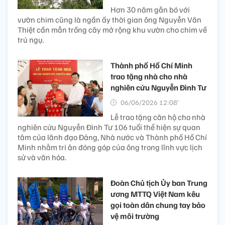
Hơn 30 năm gắn bó với
vườn chim cũng là ngần ấy thời gian ông Nguyễn Văn
Thiệt cần mẫn trồng cây mở rộng khu vườn cho chim về
trú ngụ.
Thành phố Hồ Chí Minh
trao tặng nhà cho nhà
nghiên cứu Nguyễn Đình Tư
06/06/2026 12:08’
Lễ trao tặng căn hộ cho nhà
nghiên cứu Nguyễn Đình Tư 106 tuổi thể hiện sự quan
tâm của lãnh đạo Đảng, Nhà nước và Thành phố Hồ Chí
Minh nhằm tri ân đóng góp của ông trong lĩnh vực lịch
sử và văn hóa.
Đoàn Chủ tịch Ủy ban Trung
ương MTTQ Việt Nam kêu
gọi toàn dân chung tay bảo
vệ môi trường