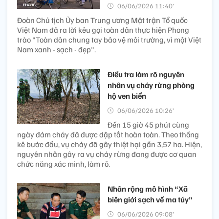
06/06/2026 11:40’
Đoàn Chủ tịch Ủy ban Trung ương Mặt trận Tổ quốc
Việt Nam đã ra lời kêu gọi toàn dân thực hiện Phong
trào "Toàn dân chung tay bảo vệ môi trường, vì một Việt
Nam xanh - sạch - đẹp".
Điều tra làm rõ nguyên
nhân vụ cháy rừng phòng
hộ ven biển
06/06/2026 10:26’
Đến 15 giờ 45 phút cùng
ngày đám cháy đã được dập tắt hoàn toàn. Theo thống
kê bước đầu, vụ cháy đã gây thiệt hại gần 3,57 ha. Hiện,
nguyên nhân gây ra vụ cháy rừng đang được cơ quan
chức năng xác minh, làm rõ.
Nhân rộng mô hình “Xã
biên giới sạch về ma túy”
06/06/2026 09:08’