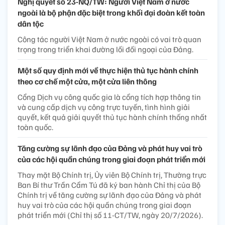
Nghị quyết số 23-NQ/TW: Người Việt Nam ở nước
ngoài là bộ phận đặc biệt trong khối đại đoàn kết toàn
dân tộc
Công tác người Việt Nam ở nước ngoài có vai trò quan
trọng trong triển khai đường lối đối ngoại của Đảng.
Một số quy định mới về thực hiện thủ tục hành chính
theo cơ chế một cửa, một cửa liên thông
Cổng Dịch vụ công quốc gia là cổng tích hợp thông tin
và cung cấp dịch vụ công trực tuyến, tình hình giải
quyết, kết quả giải quyết thủ tục hành chính thống nhất
toàn quốc.
Tăng cường sự lãnh đạo của Đảng và phát huy vai trò
của các hội quần chúng trong giai đoạn phát triển mới
Thay mặt Bộ Chính trị, Ủy viên Bộ Chính trị, Thường trực
Ban Bí thư Trần Cẩm Tú đã ký ban hành Chỉ thị của Bộ
Chính trị về tăng cường sự lãnh đạo của Đảng và phát
huy vai trò của các hội quần chúng trong giai đoạn
phát triển mới (Chỉ thị số 11-CT/TW, ngày 20/7/2026).