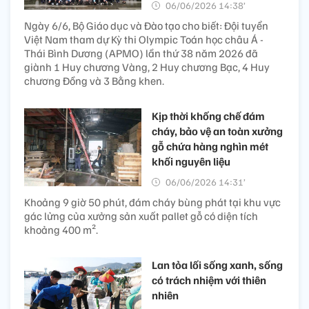
06/06/2026 14:38’
Ngày 6/6, Bộ Giáo dục và Đào tạo cho biết: Đội tuyển
Việt Nam tham dự Kỳ thi Olympic Toán học châu Á -
Thái Bình Dương (APMO) lần thứ 38 năm 2026 đã
giành 1 Huy chương Vàng, 2 Huy chương Bạc, 4 Huy
chương Đồng và 3 Bằng khen.
Kịp thời khống chế đám
cháy, bảo vệ an toàn xưởng
gỗ chứa hàng nghìn mét
khối nguyên liệu
06/06/2026 14:31’
Khoảng 9 giờ 50 phút, đám cháy bùng phát tại khu vực
gác lửng của xưởng sản xuất pallet gỗ có diện tích
khoảng 400 m².
Lan tỏa lối sống xanh, sống
có trách nhiệm với thiên
nhiên