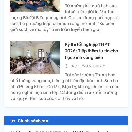
Từ những kết quả tích cực
tại xã biên giới Ia Mơ, lực
lượng Bộ đội Biên phòng tỉnh Gia Lai đang phối hợp với
các địa phương tiếp tục nhân rộng mô hình “Xã biên
giới sạch về ma túy” trên toàn tuyến biên giới.
Kỳ thi tốt nghiệp THPT
2026: Tiếp thêm tự tin cho
học sinh vùng biên
06/06/2026 08:22’
Tại các trường Trung học
phổ thông vùng cao, biên giới trên địa bàn tỉnh Sơn La
như Phiêng Khoài, Co Mạ, Mộc Lỵ, không khí ôn tập của
hàng nghìn học sinh lớp 12 đang diễn ra khẩn trương
với quyết tâm cao của cả thầy và trò.
Chính sách mới