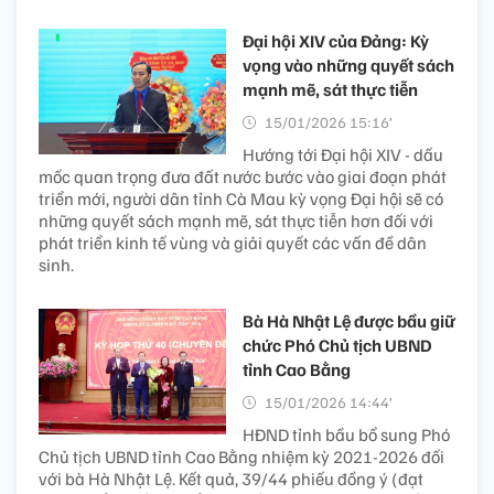
Đại hội XIV của Đảng: Kỳ
vọng vào những quyết sách
mạnh mẽ, sát thực tiễn
15/01/2026 15:16’
Hướng tới Đại hội XIV - dấu
mốc quan trọng đưa đất nước bước vào giai đoạn phát
triển mới, người dân tỉnh Cà Mau kỳ vọng Đại hội sẽ có
những quyết sách mạnh mẽ, sát thực tiễn hơn đối với
phát triển kinh tế vùng và giải quyết các vấn đề dân
sinh.
Bà Hà Nhật Lệ được bầu giữ
chức Phó Chủ tịch UBND
tỉnh Cao Bằng
15/01/2026 14:44’
HĐND tỉnh bầu bổ sung Phó
Chủ tịch UBND tỉnh Cao Bằng nhiệm kỳ 2021-2026 đối
với bà Hà Nhật Lệ. Kết quả, 39/44 phiếu đồng ý (đạt