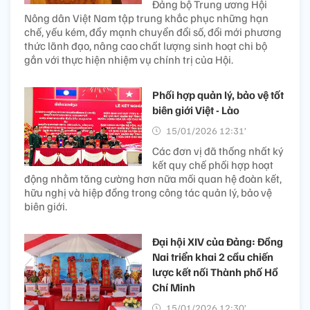
Đảng bộ Trung ương Hội
Nông dân Việt Nam tập trung khắc phục những hạn
chế, yếu kém, đẩy mạnh chuyển đổi số, đổi mới phương
thức lãnh đạo, nâng cao chất lượng sinh hoạt chi bộ
gắn với thực hiện nhiệm vụ chính trị của Hội.
Phối hợp quản lý, bảo vệ tốt
biên giới Việt - Lào
15/01/2026 12:31’
Các đơn vị đã thống nhất ký
kết quy chế phối hợp hoạt
động nhằm tăng cường hơn nữa mối quan hệ đoàn kết,
hữu nghị và hiệp đồng trong công tác quản lý, bảo vệ
biên giới.
Đại hội XIV của Đảng: Đồng
Nai triển khai 2 cầu chiến
lược kết nối Thành phố Hồ
Chí Minh
15/01/2026 12:30’