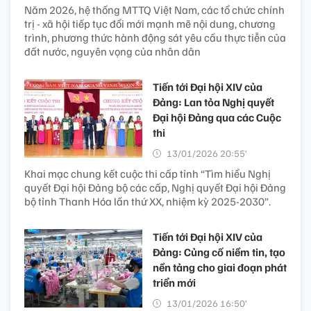
Năm 2026, hệ thống MTTQ Việt Nam, các tổ chức chính
trị - xã hội tiếp tục đổi mới mạnh mẽ nội dung, chương
trình, phương thức hành động sát yêu cầu thực tiễn của
đất nước, nguyên vọng của nhân dân
Tiến tới Đại hội XIV của
Đảng: Lan tỏa Nghị quyết
Đại hội Đảng qua các Cuộc
thi
13/01/2026 20:55’
Khai mạc chung kết cuộc thi cấp tỉnh “Tìm hiểu Nghị
quyết Đại hội Đảng bộ các cấp, Nghị quyết Đại hội Đảng
bộ tỉnh Thanh Hóa lần thứ XX, nhiệm kỳ 2025-2030”.
Tiến tới Đại hội XIV của
Đảng: Củng cố niềm tin, tạo
nền tảng cho giai đoạn phát
triển mới
13/01/2026 16:50’