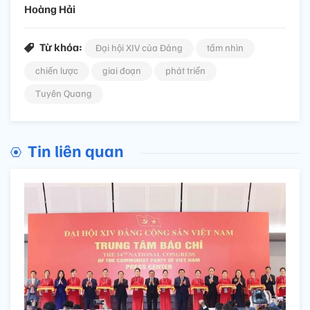
Hoàng Hải
Từ khóa:
Đại hội XIV của Đảng
tầm nhìn
chiến lược
giai đoạn
phát triển
Tuyên Quang
Tin liên quan