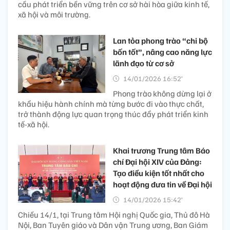
cầu phát triển bền vững trên cơ sở hài hòa giữa kinh tế,
xã hội và môi trường.
Lan tỏa phong trào “chi bộ
bốn tốt”, nâng cao năng lực
lãnh đạo từ cơ sở
14/01/2026 16:52’
Phong trào không dừng lại ở
khẩu hiệu hành chính mà từng bước đi vào thực chất,
trở thành động lực quan trọng thúc đẩy phát triển kinh
tế-xã hội.
Khai trương Trung tâm Báo
chí Đại hội XIV của Đảng:
Tạo điều kiện tốt nhất cho
hoạt động đưa tin về Đại hội
14/01/2026 15:42’
Chiều 14/1, tại Trung tâm Hội nghị Quốc gia, Thủ đô Hà
Nội, Ban Tuyên giáo và Dân vận Trung ương, Ban Giám