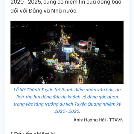
2020 - 2025, củng cố niềm tin của đồng bào
đối với Đảng và Nhà nước.
Lễ hội Thành Tuyên trở thành điểm nhấn văn hóa, du
lịch, thu hút đông đảo du khách và đóng góp quan
trọng vào tăng trưởng du lịch Tuyên Quang nhiệm kỳ
2020 - 2025.
Ảnh: Hoàng Hải - TTXVN
* Dấu ấn nhiệm kỳ