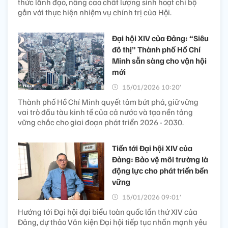
thức lãnh đạo, nâng cao chất lượng sinh hoạt chi bộ
gắn với thực hiện nhiệm vụ chính trị của Hội.
Đại hội XIV của Đảng: “Siêu
đô thị” Thành phố Hồ Chí
Minh sẵn sàng cho vận hội
mới
15/01/2026 10:20’
Thành phố Hồ Chí Minh quyết tâm bứt phá, giữ vững
vai trò đầu tàu kinh tế của cả nước và tạo nền tảng
vững chắc cho giai đoạn phát triển 2026 - 2030.
Tiến tới Đại hội XIV của
Đảng: Bảo vệ môi trường là
động lực cho phát triển bền
vững
15/01/2026 09:01’
Hướng tới Đại hội đại biểu toàn quốc lần thứ XIV của
Đảng, dự thảo Văn kiện Đại hội tiếp tục nhấn mạnh yêu