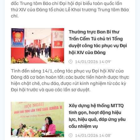
đốc Trung tâm Báo chí Đại hội đại biểu toàn quốc lần
thứ XIV của Đảng tổ chức Lễ Khai trương Trung tâm Báo
chí.
Thường trực Ban Bí thư
Trần Cẩm Tú chủ trì Tổng
duyệt công tác phục vụ Đại
hội XIV của Đảng
14/01/2026 14:09’
Tính đến sáng 14/1, công tác phục vụ Đại hội XIV của
Đảng đã cơ bản hoàn tất; các bước tiến hành được thực
hiện chặt chẽ, chu đáo, được rút kinh nghiệm từ các kỳ
Đại hội trước và qua các lần sơ duyệt.
Xây dựng hệ thống MTTQ
tinh gọn, hoạt động hiệu
lực, hiệu quả, đáp ứng yêu
cầu nhiệm vụ
14/01/2026 14:08’