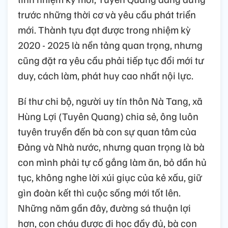
trước những thời cơ và yêu cầu phát triển
mới. Thành tựu đạt được trong nhiệm kỳ
2020 - 2025 là nền tảng quan trọng, nhưng
cũng đặt ra yêu cầu phải tiếp tục đổi mới tư
duy, cách làm, phát huy cao nhất nội lực.
Bí thư chi bộ, người uy tín thôn Nà Tang, xã
Hùng Lợi (Tuyên Quang) chia sẻ, ông luôn
tuyên truyền đến bà con sự quan tâm của
Đảng và Nhà nước, nhưng quan trọng là bà
con mình phải tự cố gắng làm ăn, bỏ dần hủ
tục, không nghe lời xúi giục của kẻ xấu, giữ
gìn đoàn kết thì cuộc sống mới tốt lên.
Những năm gần đây, đường sá thuận lợi
hơn, con cháu được đi học đầy đủ, bà con