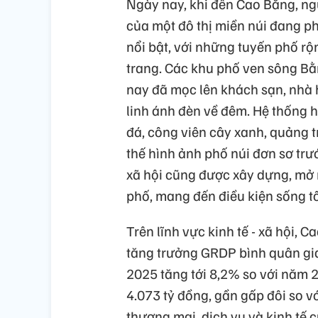
Ngày nay, khi đến Cao Bằng, ng
của một đô thị miền núi đang ph
nổi bật, với những tuyến phố rộ
trang. Các khu phố ven sông Bằ
nay đã mọc lên khách sạn, nhà h
linh ánh đèn về đêm. Hệ thống h
đá, công viên cây xanh, quảng tr
thế hình ảnh phố núi đơn sơ trướ
xã hội cũng được xây dựng, mở 
phố, mang đến điều kiện sống t
Trên lĩnh vực kinh tế - xã hội, 
tăng trưởng GRDP bình quân gi
2025 tăng tới 8,2% so với năm
4.073 tỷ đồng, gần gấp đôi so 
thương mại, dịch vụ và kinh tế