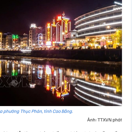
a phường Thục Phán, tỉnh Cao Bằng.
Ảnh: TTXVN phát