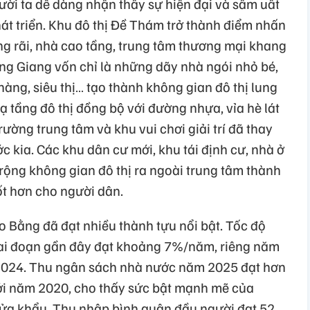
ười ta dễ dàng nhận thấy sự hiện đại và sầm uất
át triển. Khu đô thị Đề Thám trở thành điểm nhấn
ng rãi, nhà cao tầng, trung tâm thương mại khang
ng Giang vốn chỉ là những dãy nhà ngói nhỏ bé,
àng, siêu thị… tạo thành không gian đô thị lung
ạ tầng đô thị đồng bộ với đường nhựa, vỉa hè lát
ường trung tâm và khu vui chơi giải trí đã thay
c kia. Các khu dân cư mới, khu tái định cư, nhà ở
rộng không gian đô thị ra ngoài trung tâm thành
ốt hơn cho người dân.
Cao Bằng đã đạt nhiều thành tựu nổi bật. Tốc độ
ai đoạn gần đây đạt khoảng 7%/năm, riêng năm
 2024. Thu ngân sách nhà nước năm 2025 đạt hơn
với năm 2020, cho thấy sức bật mạnh mẽ của
 cửa khẩu. Thu nhập bình quân đầu người đạt 52