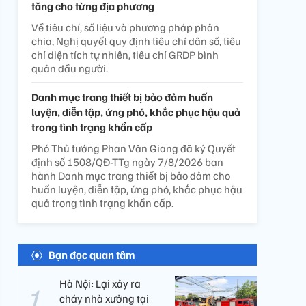
tăng cho từng địa phương
Về tiêu chí, số liệu và phương pháp phân
chia, Nghị quyết quy định tiêu chí dân số, tiêu
chí diện tích tự nhiên, tiêu chí GRDP bình
quân đầu người.
Danh mục trang thiết bị bảo đảm huấn
luyện, diễn tập, ứng phó, khắc phục hậu quả
trong tình trạng khẩn cấp
Phó Thủ tướng Phan Văn Giang đã ký Quyết
định số 1508/QĐ-TTg ngày 7/8/2026 ban
hành Danh mục trang thiết bị bảo đảm cho
huấn luyện, diễn tập, ứng phó, khắc phục hậu
quả trong tình trạng khẩn cấp.
Bạn đọc quan tâm
Hà Nội: Lại xảy ra
cháy nhà xưởng tại