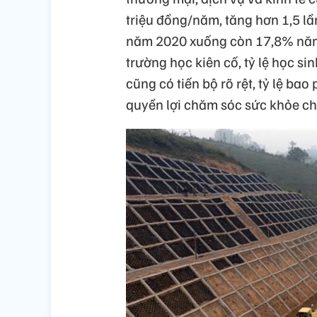
triệu đồng/năm, tăng hơn 1,5 l
năm 2020 xuống còn 17,8% năm
trường học kiên cố, tỷ lệ học si
cũng có tiến bộ rõ rệt, tỷ lệ ba
quyền lợi chăm sóc sức khỏe ch