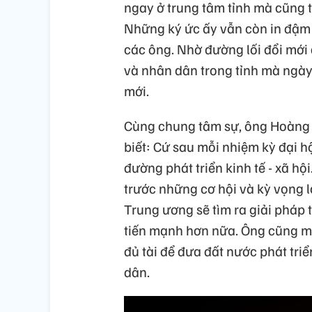
ngay ở trung tâm tỉnh mà cũng t
Những ký ức ấy vẫn còn in đậm t
các ông. Nhờ đường lối đổi mới
và nhân dân trong tỉnh mà ngày
mới.
Cùng chung tâm sự, ông Hoàng 
biết: Cứ sau mỗi nhiệm kỳ đại hộ
đường phát triển kinh tế - xã h
trước những cơ hội và kỳ vọng l
Trung ương sẽ tìm ra giải pháp
tiến mạnh hơn nữa. Ông cũng mo
đủ tài để đưa đất nước phát tri
dân.