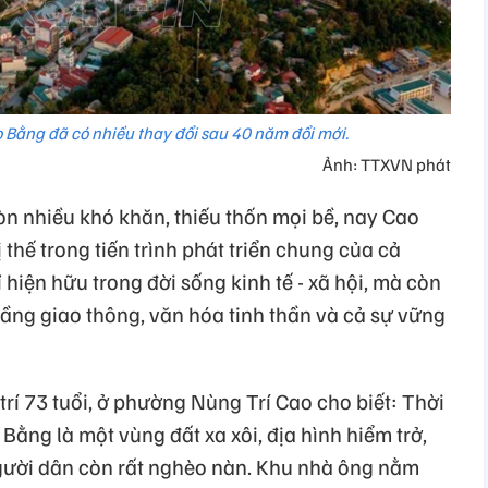
o Bằng đã có nhiều thay đổi sau 40 năm đổi mới.
Ảnh: TTXVN phát
còn nhiều khó khăn, thiếu thốn mọi bề, nay Cao
thế trong tiến trình phát triển chung của cả
hiện hữu trong đời sống kinh tế - xã hội, mà còn
 tầng giao thông, văn hóa tinh thần và cả sự vững
í 73 tuổi, ở phường Nùng Trí Cao cho biết: Thời
Bằng là một vùng đất xa xôi, địa hình hiểm trở,
người dân còn rất nghèo nàn. Khu nhà ông nằm