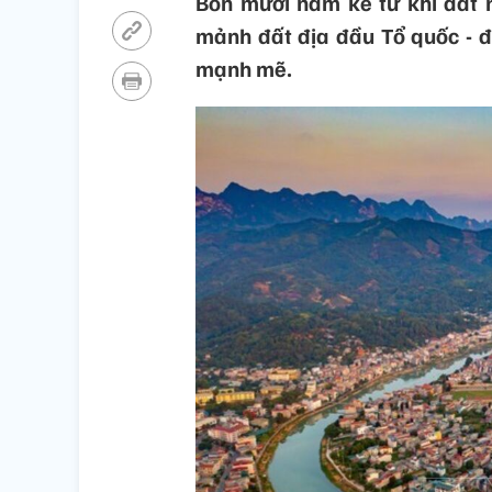
Bốn mươi năm kể từ khi đất 
mảnh đất địa đầu Tổ quốc - đ
mạnh mẽ.