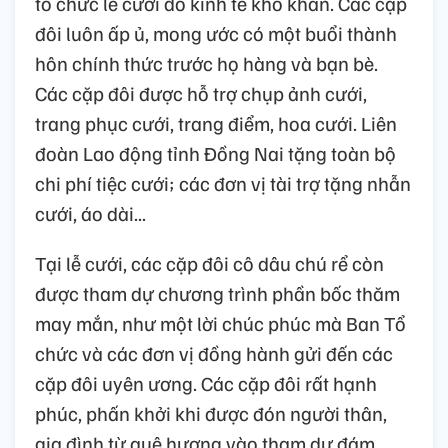
tổ chức lễ cưới do kinh tế khó khăn. Các cặp
đôi luôn ấp ủ, mong ước có một buổi thành
hôn chính thức trước họ hàng và bạn bè.
Các cặp đôi được hỗ trợ chụp ảnh cưới,
trang phục cưới, trang điểm, hoa cưới. Liên
đoàn Lao động tỉnh Đồng Nai tặng toàn bộ
chi phí tiệc cưới; các đơn vị tài trợ tặng nhẫn
cưới, áo dài...
Tại lễ cưới, các cặp đôi cô dâu chú rể còn
được tham dự chương trình phần bốc thăm
may mắn, như một lời chúc phúc mà Ban Tổ
chức và các đơn vị đồng hành gửi đến các
cặp đôi uyên ương. Các cặp đôi rất hạnh
phúc, phấn khởi khi được đón người thân,
gia đình từ quê hương vào tham dự đám