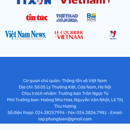
Cơ quan chủ quản: Thông tấn xã Việt Nam
Địa chỉ: Số 05 Lý Thường Kiệt, Cửa Nam, Hà Nội
Chịu trách nhiệm: Trưởng ban Trần Ngọc Tú