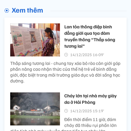
Xem thêm
Lan tỏa thông điệp bình
đẳng giới qua tọa đàm
truyền thông “Thắp sáng
tương lai”
14/12/2025 16:09’
Thắp sáng tương lai - chung tay xóa bỏ rào cản giới góp
phần nâng cao nhận thức của thế hệ trẻ về bình đẳng
giới, đặc biệt trong môi trường giáo dục và đời sống học
đường.
Cháy lớn tại nhà máy giày
da ở Hải Phòng
14/12/2025 15:19’
Đến thời điểm 11 giờ, đám
cháy đã thiêu rụi phần lớn
diện tích nhà máy và vẫn đang tiếp tục cháy lớn.