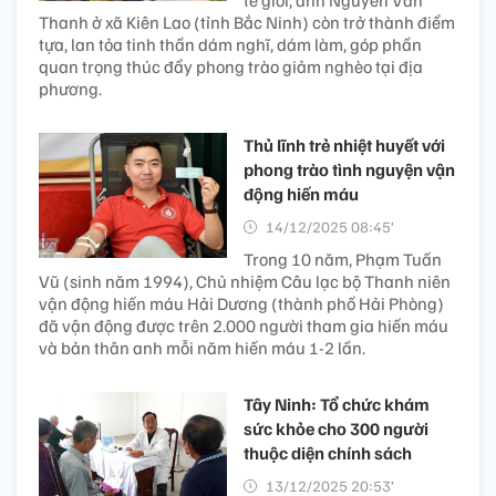
Thanh ở xã Kiên Lao (tỉnh Bắc Ninh) còn trở thành điểm
tựa, lan tỏa tinh thần dám nghĩ, dám làm, góp phần
quan trọng thúc đẩy phong trào giảm nghèo tại địa
phương.
Thủ lĩnh trẻ nhiệt huyết với
phong trào tình nguyện vận
động hiến máu
14/12/2025 08:45’
Trong 10 năm, Phạm Tuấn
Vũ (sinh năm 1994), Chủ nhiệm Câu lạc bộ Thanh niên
vận động hiến máu Hải Dương (thành phố Hải Phòng)
đã vận động được trên 2.000 người tham gia hiến máu
và bản thân anh mỗi năm hiến máu 1-2 lần.
Tây Ninh: Tổ chức khám
sức khỏe cho 300 người
thuộc diện chính sách
13/12/2025 20:53’