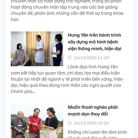
chuyên môn và hoạt động trải nghiệm, trong đó phần
hoạt động chuyên môn tập trung vào các bài giảng
chuyên đề, phản ánh những vấn đề thời sự trong khoa
học.
Hưng Yên trên hành trình
xây dựng mô hình bệnh
viện thông minh, hiện đại
14/12/2025 11:30’
Lãnh đạo tỉnh Hưng Yên
cam kết tiếp tục quan tâm, chỉ đạo, tạo mọi điều kiện
thuận lợi nhất để ngành y tế phát triển bền vững, hiện
đại, hiệu quả theo đúng tinh thần các nghị quyết của
Chính phủ...
Muốn thoát nghèo phải
mạnh dạn thay đổi
14/12/2025 10:26’
Không chỉ vươn lên làm kinh
tế giỏi, anh Nguyễn Văn