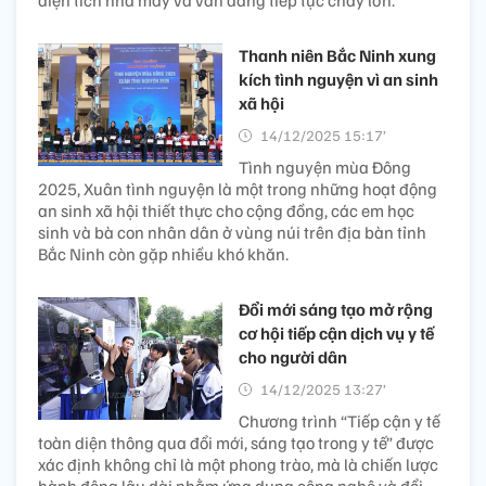
Thanh niên Bắc Ninh xung
kích tình nguyện vì an sinh
xã hội
14/12/2025 15:17’
Tình nguyện mùa Đông
2025, Xuân tình nguyện là một trong những hoạt động
an sinh xã hội thiết thực cho cộng đồng, các em học
sinh và bà con nhân dân ở vùng núi trên địa bàn tỉnh
Bắc Ninh còn gặp nhiều khó khăn.
Đổi mới sáng tạo mở rộng
cơ hội tiếp cận dịch vụ y tế
cho người dân
14/12/2025 13:27’
Chương trình “Tiếp cận y tế
toàn diện thông qua đổi mới, sáng tạo trong y tế” được
xác định không chỉ là một phong trào, mà là chiến lược
hành động lâu dài nhằm ứng dụng công nghệ và đổi