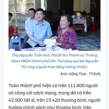
Ông Nguyễn Tuấn Anh, Phó Bí thư Thành ủy, Trưởng
Đoàn ĐBQH thành phố Cần Thơ tặng quà bà Nguyễn
Thị Long (người hoạt động kháng chiến).
Ảnh: Hồng Thái - TTXVN
Toàn thành phố hiện có trên 111.800 người
có công với cách mạng, trong đó có trên
42.500 liệt sĩ, trên 19.420 thương binh, người
hưởng chính sách như thương binh, trên