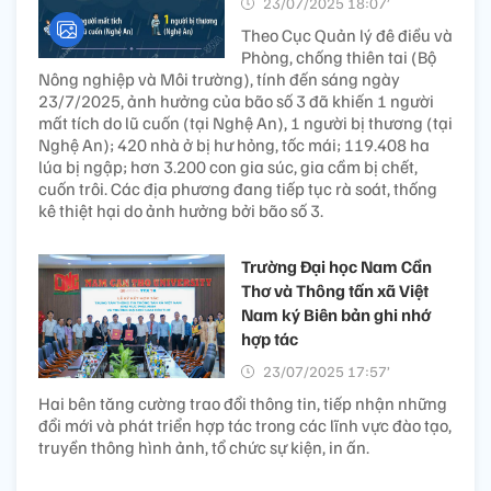
23/07/2025 18:07’
Theo Cục Quản lý đê điều và
Phòng, chống thiên tai (Bộ
Nông nghiệp và Môi trường), tính đến sáng ngày
23/7/2025, ảnh hưởng của bão số 3 đã khiến 1 người
mất tích do lũ cuốn (tại Nghệ An), 1 người bị thương (tại
Nghệ An); 420 nhà ở bị hư hỏng, tốc mái; 119.408 ha
lúa bị ngập; hơn 3.200 con gia súc, gia cầm bị chết,
cuốn trôi. Các địa phương đang tiếp tục rà soát, thống
kê thiệt hại do ảnh hưởng bởi bão số 3.
Trường Đại học Nam Cần
Thơ và Thông tấn xã Việt
Nam ký Biên bản ghi nhớ
hợp tác
23/07/2025 17:57’
Hai bên tăng cường trao đổi thông tin, tiếp nhận những
đổi mới và phát triển hợp tác trong các lĩnh vực đào tạo,
truyền thông hình ảnh, tổ chức sự kiện, in ấn.