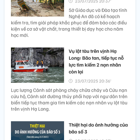
23/07/2025 20:37’
Sở Giáo dục và Đào tạo tỉnh
Nghệ An đã có kế hoạch
kiểm tra, tìm giải pháp khắc phục để đảm bảo các điều
kiện về cơ sở vật chất, trang thiết bị dạy học cho năm
học mới.
Vụ lật tàu trên vịnh Hạ
Long: Bão tan, tiếp tục nỗ
lực tìm kiếm 2 nạn nhân
còn lại
23/07/2025 20:36’
Lực lượng Cảnh sát phòng cháy chữa cháy và Cứu nạn
cứu hộ, Cảnh sát đường thủy phối hợp với ngư dân trên
biển tiếp tục tham gia tìm kiếm các nạn nhân vụ lật tàu
trên vịnh Hạ Long.
Thiệt hại do ảnh hưởng của
bão số 3