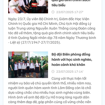
tiêu biểu
23/07/2025 17:27’
Ngày 23/7, Ủy viên Bộ Chính trị, Giám đốc Học Viện
Chính trị Quốc gia Hồ Chí Minh, Chủ tịch Hội đồng Lý
luận Trung ương Nguyễn Xuân Thắng cùng Đoàn công
tác đã về thăm, tặng quà gia đình chính sách tiêu biểu
ở tỉnh Quảng Ngãi nhân dịp 78 năm Ngày Thương binh
- Liệt sỹ (27/7/1947-27/7/2025).
Bộ đội Biên phòng đồng
hành với học sinh nghèo,
hoàn cảnh khó khăn
23/07/2025 17:14’
Cùng với thực hiện tốt
nhiệm vụ bảo vệ chủ quyền lãnh thổ, nhiều năm nay,
người lính quân hàm xanh tỉnh Lâm Đồng còn là chỗ
dựa vững chắc cho nhiều học sinh nghèo vùng biên.
Hình ảnh về anh Bộ đội Cụ Hồ trong lòng người dân
càng thêm đẹp đẽ, góp phần củng cố vững chắc nền