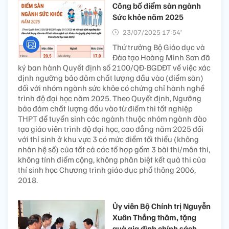
Công bố điểm sàn ngành
Sức khỏe năm 2025
23/07/2025 17:54’
Thứ trưởng Bộ Giáo dục và
Đào tạo Hoàng Minh Sơn đã
ký ban hành Quyết định số 2100/QĐ-BGDĐT về việc xác
định ngưỡng bảo đảm chất lượng đầu vào (điểm sàn)
đối với nhóm ngành sức khỏe có chứng chỉ hành nghề
trình độ đại học năm 2025. Theo Quyết định, Ngưỡng
bảo đảm chất lượng đầu vào từ điểm thi tốt nghiệp
THPT để tuyển sinh các ngành thuộc nhóm ngành đào
tạo giáo viên trình độ đại học, cao đẳng năm 2025 đối
với thí sinh ở khu vực 3 có mức điểm tối thiểu (không
nhân hệ số) của tất cả các tổ hợp gồm 3 bài thi/môn thi,
không tính điểm cộng, không phân biệt kết quả thi của
thí sinh học Chương trình giáo dục phổ thông 2006,
2018.
Ủy viên Bộ Chính trị Nguyễn
Xuân Thắng thăm, tặng
quà gia đình chính sách