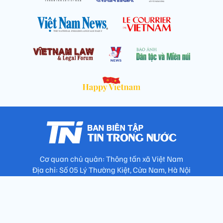
Cơ quan chủ quản: Thông tấn xã Việt Nam
Địa chỉ: Số 05 Lý Thường Kiệt, Cửa Nam, Hà Nội
Chịu trách nhiệm: Trưởng ban Trần Ngọc Tú
Phó Trưởng ban: Hoàng Như Hoa, Nguyễn Văn Nhật, Lê Thị
Thu Hương
Số điện thoại: 024.38257994 - Fax: 024.3826.7981 - Email: