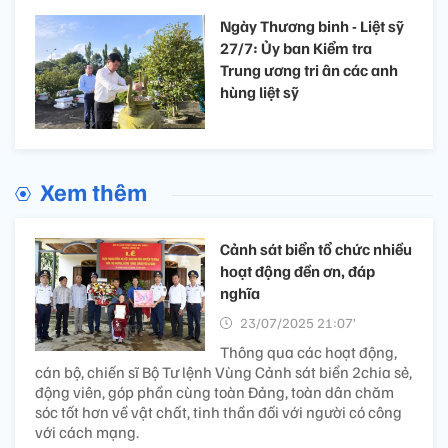
Ngày Thương binh - Liệt sỹ
27/7: Ủy ban Kiểm tra
Trung ương tri ân các anh
hùng liệt sỹ
Xem thêm
Cảnh sát biển tổ chức nhiều
hoạt động đền ơn, đáp
nghĩa
23/07/2025 21:07’
Thông qua các hoạt động,
cán bộ, chiến sĩ Bộ Tư lệnh Vùng Cảnh sát biển 2chia sẻ,
động viên, góp phần cùng toàn Đảng, toàn dân chăm
sóc tốt hơn về vật chất, tinh thần đối với người có công
với cách mạng.