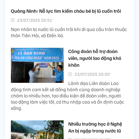
Quảng Ninh: Nỗ lực tìm kiếm cháu bé bị lũ cuốn trôi
23/07/2025 20:51’
Nạn nhân bị nước lũ cuốn trôi khi đi qua cầu tràn thuộc
thôn Tiên Hải, xã Điền Xá.
Công đoàn hỗ trợ đoàn
viên, người lao động khó
khăn
23/07/2025 20:50’
Lãnh đạo Liên đoàn Lao
động tỉnh cam kết sẽ đồng hành cùng doanh nghiệp
chăm lo nhiều hơn, tạo điều kiện để đoàn viên, người
lao động làm việc tốt, có thu nhập cao và ổn định cuộc
sống.
Nhiều trường học ở Nghệ
An bị ngập trong nước lũ