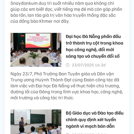
Snayđonkum duy trì suốt nhiều năm qua không chỉ
giúp các em biết đọc, viết tiếng mẹ đẻ mà còn góp phần
bảo tồn, lan tỏa giá trị văn hóa truyền thống đặc sắc
của đồng bào Khmer nơi đây.
Đại học Đà Nẵng phấn đấu
trở thành trụ cột trong khoa
học công nghệ, đổi mới
sáng tạo và chuyển đổi số
23/07/2025 16:36’
Ngày 23/7, Phó Trưởng Ban Tuyên giáo và Dân vận
Trung ương Huỳnh Thành Đạt cùng Đoàn công tác đã
làm việc với Đại học Đà Nẵng về thực hiện chủ trương,
đường lối của Đảng trong lĩnh vực khoa học, công nghệ,
môi trường và công tác tri thức.
Bộ Giáo dục và Đào tạo điều
chỉnh quy định xét tuyển
ngành vi mạch bán dẫn