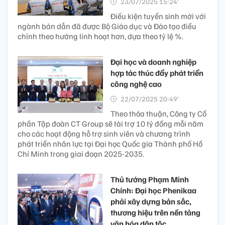
23/07/2025 15:24’
Điều kiện tuyển sinh mới với
ngành bán dẫn đã được Bộ Giáo dục và Đào tạo điều
chỉnh theo hướng linh hoạt hơn, dựa theo tỷ lệ %.
Đại học và doanh nghiệp
hợp tác thúc đẩy phát triển
công nghệ cao
22/07/2025 20:49’
Theo thỏa thuận, Công ty Cổ
phần Tập đoàn CT Group sẽ tài trợ 10 tỷ đồng mỗi năm
cho các hoạt động hỗ trợ sinh viên và chương trình
phát triển nhân lực tại Đại học Quốc gia Thành phố Hồ
Chí Minh trong giai đoạn 2025-2035.
Thủ tướng Phạm Minh
Chính: Đại học Phenikaa
phải xây dựng bản sắc,
thương hiệu trên nền tảng
văn hóa dân tộc