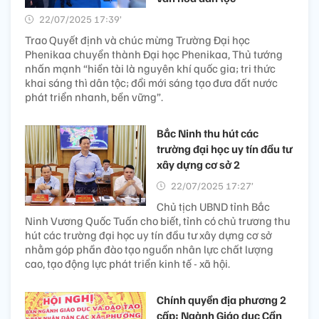
22/07/2025 17:39’
Trao Quyết định và chúc mừng Trường Đại học
Phenikaa chuyển thành Đại học Phenikaa, Thủ tướng
nhấn mạnh “hiền tài là nguyên khí quốc gia; tri thức
khai sáng thì dân tộc; đổi mới sáng tạo đưa đất nước
phát triển nhanh, bền vững”.
Bắc Ninh thu hút các
trường đại học uy tín đầu tư
xây dựng cơ sở 2
22/07/2025 17:27’
Chủ tịch UBND tỉnh Bắc
Ninh Vương Quốc Tuấn cho biết, tỉnh có chủ trương thu
hút các trường đại học uy tín đầu tư xây dựng cơ sở
nhằm góp phần đào tạo nguồn nhân lực chất lượng
cao, tạo động lực phát triển kinh tế - xã hội.
Chính quyền địa phương 2
cấp: Ngành Giáo dục Cần