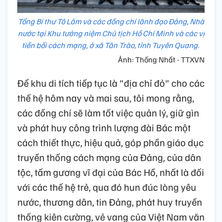
Tổng Bí thư Tô Lâm và các đồng chí lãnh đạo Đảng, Nhà
nước tại Khu tưởng niệm Chủ tịch Hồ Chí Minh và các vị
tiền bối cách mạng, ở xã Tân Trào, tỉnh Tuyên Quang.
Ảnh: Thống Nhất - TTXVN
Để khu di tích tiếp tục là "địa chỉ đỏ" cho các
thế hệ hôm nay và mai sau, tôi mong rằng,
các đồng chí sẽ làm tốt việc quản lý, giữ gìn
và phát huy công trình lượng đài Bác một
cách thiết thực, hiệu quả, góp phần giáo dục
truyền thống cách mạng của Đảng, của dân
tộc, tấm gương vĩ đại của Bác Hồ, nhất là đối
với các thế hệ trẻ, qua đó hun đúc lòng yêu
nước, thương dân, tin Đảng, phát huy truyền
thống kiên cường, vẻ vang của Việt Nam văn