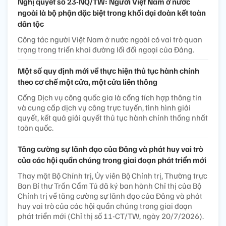
Nghị quyết số 23-NQ/TW: Người Việt Nam ở nước
ngoài là bộ phận đặc biệt trong khối đại đoàn kết toàn
dân tộc
Công tác người Việt Nam ở nước ngoài có vai trò quan
trọng trong triển khai đường lối đối ngoại của Đảng.
Một số quy định mới về thực hiện thủ tục hành chính
theo cơ chế một cửa, một cửa liên thông
Cổng Dịch vụ công quốc gia là cổng tích hợp thông tin
và cung cấp dịch vụ công trực tuyến, tình hình giải
quyết, kết quả giải quyết thủ tục hành chính thống nhất
toàn quốc.
Tăng cường sự lãnh đạo của Đảng và phát huy vai trò
của các hội quần chúng trong giai đoạn phát triển mới
Thay mặt Bộ Chính trị, Ủy viên Bộ Chính trị, Thường trực
Ban Bí thư Trần Cẩm Tú đã ký ban hành Chỉ thị của Bộ
Chính trị về tăng cường sự lãnh đạo của Đảng và phát
huy vai trò của các hội quần chúng trong giai đoạn
phát triển mới (Chỉ thị số 11-CT/TW, ngày 20/7/2026).