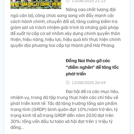
13/08/2025 21:23’
Nâng cao chất lượng đội
ngũ cán bộ, công chức song song với đẩy mạnh cải
cách hành chính, chuyển đổi số, tăng cường kiểm tra
giám sát và trách nhiệm giải trình là những giải pháp
đề xuất từ cấp cơ sở nhằm xây dựng chính quyền thân
thiện, hiệu năng, hiệu lực, hiệu quả khi thực hiện chính
quyền địa phương hai cấp tại thành phố Hải Phòng.
Đồng Nai tháo gỡ các
“điểm nghẽn” để tăng tốc
phát triển
13/08/2025 20:49’
Đại hội đề ra các mục tiêu,
nhiệm vụ, trong đó tập trung thực hiện các chỉ tiêu về
phát triển kinh tế: Tốc độ tăng trưởng tổng sản phẩm
trong tỉnh (GRDP) bình quân đạt 10%/năm trở lên; tỷ
trọng kinh tế số trong GRDP đến năm 2030 đạt trên
30%; tổng vốn đầu tư toàn xã hội đạt trên 1 triệu tỷ
đồng…