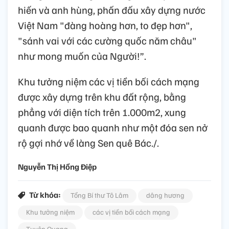
hiến và anh hùng, phấn đấu xây dựng nước
Việt Nam "đàng hoàng hơn, to đẹp hơn",
"sánh vai với các cường quốc năm châu"
như mong muốn của Người!”.
Khu tưởng niệm các vị tiền bối cách mạng
được xây dựng trên khu đất rộng, bằng
phẳng với diện tích trên 1.000m2, xung
quanh được bao quanh như một đóa sen nở
rộ gợi nhớ về làng Sen quê Bác./.
Nguyễn Thị Hồng Điệp
Từ khóa:
Tổng Bí thư Tô Lâm
dâng hương
Khu tưởng niệm
các vị tiền bối cách mạng
Tuyên Quang