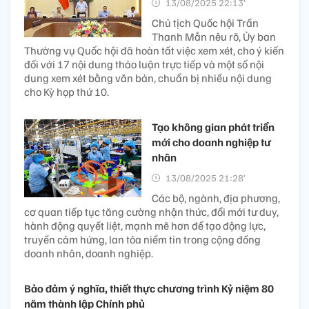
13/08/2025 22:13’
Chủ tịch Quốc hội Trần
Thanh Mẫn nêu rõ, Ủy ban
Thường vụ Quốc hội đã hoàn tất việc xem xét, cho ý kiến
đối với 17 nội dung thảo luận trực tiếp và một số nội
dung xem xét bằng văn bản, chuẩn bị nhiều nội dung
cho Kỳ họp thứ 10.
Tạo không gian phát triển
mới cho doanh nghiệp tư
nhân
13/08/2025 21:28’
Các bộ, ngành, địa phương,
cơ quan tiếp tục tăng cường nhận thức, đổi mới tư duy,
hành động quyết liệt, mạnh mẽ hơn để tạo động lực,
truyền cảm hứng, lan tỏa niềm tin trong cộng đồng
doanh nhân, doanh nghiệp.
Bảo đảm ý nghĩa, thiết thực chương trình Kỷ niệm 80
năm thành lập Chính phủ