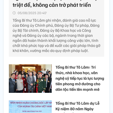
triệt để, không cản trở phát triển
05/08/2025 20:40’
Tổng Bí thư Tô Lâm ghi nhận, đánh giá cao nỗ lực
của Đảng ủy Chính phủ, Đảng ủy Bộ Tư pháp, Đảng
ủy Bộ Tài chính, Đảng ủy Bộ Khoa học và Công
nghệ và Đảng ủy các bộ, ngành trong thời gian
ngắn đã hoàn thành khối lượng công việc lớn, tính
chất khá phức tạp và đề xuất các giải pháp tháo gỡ
khó khăn, vướng mắc do quy định pháp luật.
Tổng Bí thư Tô Lâm: Trí
thức, nhà khoa học, văn
nghệ sỹ tiếp tục là lực lượng
tiên phong mở đường cho
dân tộc tiến lên mạnh mẽ
Tổng Bí thư Tô Lâm dự Lễ
Kỷ niệm 80 năm Ngày