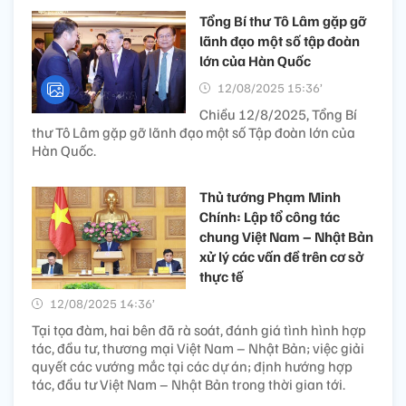
Tổng Bí thư Tô Lâm gặp gỡ
lãnh đạo một số tập đoàn
lớn của Hàn Quốc
12/08/2025 15:36’
Chiều 12/8/2025, Tổng Bí
thư Tô Lâm gặp gỡ lãnh đạo một số Tập đoàn lớn của
Hàn Quốc.
Thủ tướng Phạm Minh
Chính: Lập tổ công tác
chung Việt Nam – Nhật Bản
xử lý các vấn đề trên cơ sở
thực tế
12/08/2025 14:36’
Tại tọa đàm, hai bên đã rà soát, đánh giá tình hình hợp
tác, đầu tư, thương mại Việt Nam – Nhật Bản; việc giải
quyết các vướng mắc tại các dự án; định hướng hợp
tác, đầu tư Việt Nam – Nhật Bản trong thời gian tới.