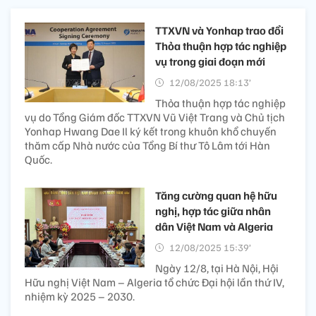
TTXVN và Yonhap trao đổi
Thỏa thuận hợp tác nghiệp
vụ trong giai đoạn mới
12/08/2025 18:13’
Thỏa thuận hợp tác nghiệp
vụ do Tổng Giám đốc TTXVN Vũ Việt Trang và Chủ tịch
Yonhap Hwang Dae Il ký kết trong khuôn khổ chuyến
thăm cấp Nhà nước của Tổng Bí thư Tô Lâm tới Hàn
Quốc.
Tăng cường quan hệ hữu
nghị, hợp tác giữa nhân
dân Việt Nam và Algeria
12/08/2025 15:39’
Ngày 12/8, tại Hà Nội, Hội
Hữu nghị Việt Nam – Algeria tổ chức Đại hội lần thứ IV,
nhiệm kỳ 2025 – 2030.