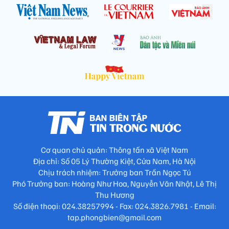
Cơ quan chủ quản: Thông tấn xã Việt Nam
Địa chỉ: Số 05 Lý Thường Kiệt, Cửa Nam, Hà Nội
Chịu trách nhiệm: Trưởng ban Trần Ngọc Tú
Phó Trưởng ban: Hoàng Như Hoa, Nguyễn Văn Nhật, Lê Thị
Thu Hương
Số điện thoại: 024.38257994 - Fax: 024.3826.7981 - Email:
tap.phongbien@gmail.com