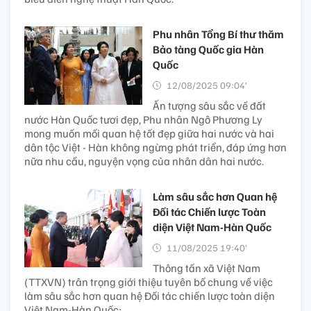
Phu nhân Tổng Bí thư thăm
Bảo tàng Quốc gia Hàn
Quốc
12/08/2025 09:04’
Ấn tượng sâu sắc về đất
nước Hàn Quốc tươi đẹp, Phu nhân Ngô Phương Ly
mong muốn mối quan hệ tốt đẹp giữa hai nước và hai
dân tộc Việt - Hàn không ngừng phát triển, đáp ứng hơn
nữa nhu cầu, nguyện vọng của nhân dân hai nước.
Làm sâu sắc hơn Quan hệ
Đối tác Chiến lược Toàn
diện Việt Nam-Hàn Quốc
11/08/2025 19:40’
Thông tấn xã Việt Nam
(TTXVN) trân trọng giới thiệu tuyên bố chung về việc
làm sâu sắc hơn quan hệ Đối tác chiến lược toàn diện
Việt Nam-Hàn Quốc: