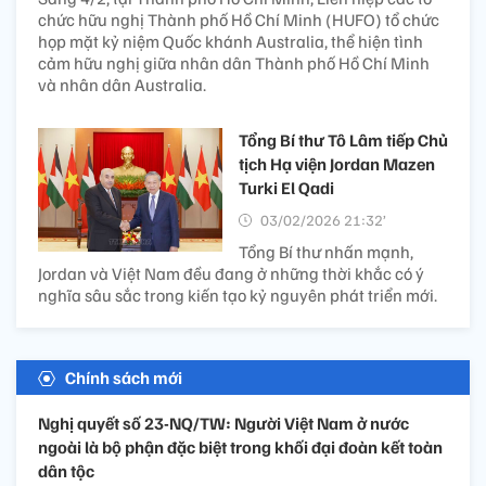
chức hữu nghị Thành phố Hồ Chí Minh (HUFO) tổ chức
họp mặt kỷ niệm Quốc khánh Australia, thể hiện tình
cảm hữu nghị giữa nhân dân Thành phố Hồ Chí Minh
và nhân dân Australia.
Tổng Bí thư Tô Lâm tiếp Chủ
tịch Hạ viện Jordan Mazen
Turki El Qadi
03/02/2026 21:32’
Tổng Bí thư nhấn mạnh,
Jordan và Việt Nam đều đang ở những thời khắc có ý‎
nghĩa sâu sắc trong kiến tạo kỷ nguyên phát triển mới.
Chính sách mới
Nghị quyết số 23-NQ/TW: Người Việt Nam ở nước
ngoài là bộ phận đặc biệt trong khối đại đoàn kết toàn
dân tộc