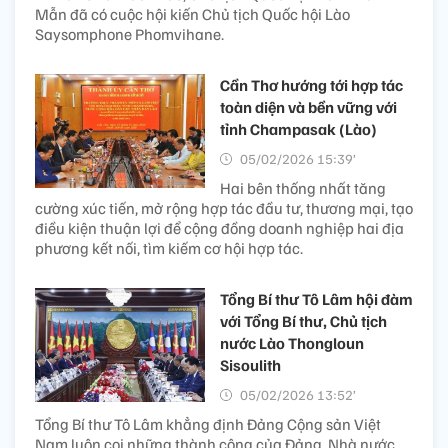
Mẫn đã có cuộc hội kiến Chủ tịch Quốc hội Lào
Saysomphone Phomvihane.
Cần Thơ hướng tới hợp tác
toàn diện và bền vững với
tỉnh Champasak (Lào)
05/02/2026 15:39’
Hai bên thống nhất tăng
cường xúc tiến, mở rộng hợp tác đầu tư, thương mại, tạo
điều kiện thuận lợi để cộng đồng doanh nghiệp hai địa
phương kết nối, tìm kiếm cơ hội hợp tác.
Tổng Bí thư Tô Lâm hội đàm
với Tổng Bí thư, Chủ tịch
nước Lào Thongloun
Sisoulith
05/02/2026 13:52’
Tổng Bí thư Tô Lâm khẳng định Đảng Cộng sản Việt
Nam luôn coi những thành công của Đảng, Nhà nước