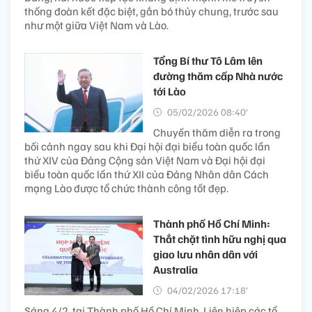
thống đoàn kết đặc biệt, gắn bó thủy chung, trước sau
như một giữa Việt Nam và Lào.
Tổng Bí thư Tô Lâm lên
đường thăm cấp Nhà nước
tới Lào
05/02/2026 08:40’
Chuyến thăm diễn ra trong
bối cảnh ngay sau khi Đại hội đại biểu toàn quốc lần
thứ XIV của Đảng Cộng sản Việt Nam và Đại hội đại
biểu toàn quốc lần thứ XII của Đảng Nhân dân Cách
mạng Lào được tổ chức thành công tốt đẹp.
Thành phố Hồ Chí Minh:
Thắt chặt tình hữu nghị qua
giao lưu nhân dân với
Australia
04/02/2026 17:18’
Sáng 4/2, tại Thành phố Hồ Chí Minh, Liên hiệp các tổ