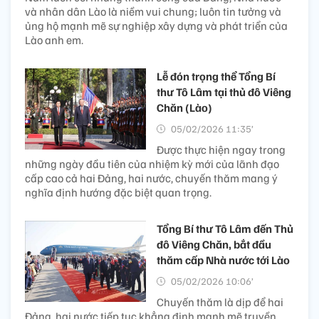
và nhân dân Lào là niềm vui chung; luôn tin tưởng và
ủng hộ mạnh mẽ sự nghiệp xây dựng và phát triển của
Lào anh em.
Lễ đón trọng thể Tổng Bí
thư Tô Lâm tại thủ đô Viêng
Chăn (Lào)
05/02/2026 11:35’
Được thực hiện ngay trong
những ngày đầu tiên của nhiệm kỳ mới của lãnh đạo
cấp cao cả hai Đảng, hai nước, chuyến thăm mang ý
nghĩa định hướng đặc biệt quan trọng.
Tổng Bí thư Tô Lâm đến Thủ
đô Viêng Chăn, bắt đầu
thăm cấp Nhà nước tới Lào
05/02/2026 10:06’
Chuyến thăm là dịp để hai
Đảng, hai nước tiếp tục khẳng định mạnh mẽ truyền