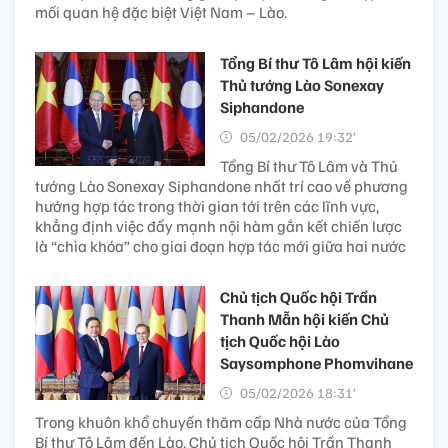
mối quan hệ đặc biệt Việt Nam – Lào.
Tổng Bí thư Tô Lâm hội kiến
Thủ tướng Lào Sonexay
Siphandone
05/02/2026 19:32’
Tổng Bí thư Tô Lâm và Thủ
tướng Lào Sonexay Siphandone nhất trí cao về phương
hướng hợp tác trong thời gian tới trên các lĩnh vực,
khẳng định việc đẩy mạnh nội hàm gắn kết chiến lược
là “chìa khóa” cho giai đoạn hợp tác mới giữa hai nước
Chủ tịch Quốc hội Trần
Thanh Mẫn hội kiến Chủ
tịch Quốc hội Lào
Saysomphone Phomvihane
05/02/2026 18:31’
Trong khuôn khổ chuyến thăm cấp Nhà nước của Tổng
Bí thư Tô Lâm đến Lào, Chủ tịch Quốc hội Trần Thanh