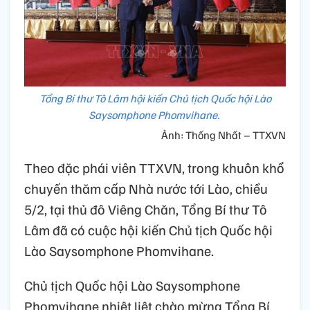
Tổng Bí thư Tô Lâm hội kiến Chủ tịch Quốc hội Lào
Saysomphone Phomvihane.
Ảnh: Thống Nhất – TTXVN
Theo đặc phái viên TTXVN, trong khuôn khổ
chuyến thăm cấp Nhà nước tới Lào, chiều
5/2, tại thủ đô Viêng Chăn, Tổng Bí thư Tô
Lâm đã có cuộc hội kiến Chủ tịch Quốc hội
Lào Saysomphone Phomvihane.
Chủ tịch Quốc hội Lào Saysomphone
Phomvihane nhiệt liệt chào mừng Tổng Bí