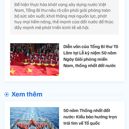
Để hiện thực hóa khát vọng xây dựng nước Việt
Nam, Tổng Bí thư nêu rõ cần phải giải phóng toàn
bộ sức sản xuất, khơi thông mọi nguồn lực, phát
huy mọi tiềm năng, thế mạnh của đất nước để thúc
đẩy mạnh mẽ phát triển kinh tế-xã hội.
Diễn văn của Tổng Bí thư Tô
Lâm tại Lễ kỷ niệm 50 năm
Ngày Giải phóng miền
Nam, thống nhất đất nước
Xem thêm
50 năm Thống nhất đất
nước: Kiều bào hướng trọn
trái tim về Tổ quốc