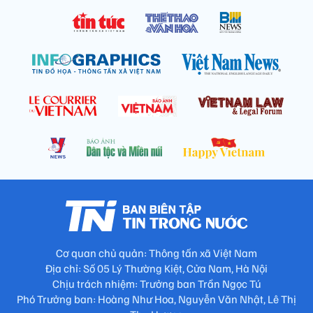
Cơ quan chủ quản: Thông tấn xã Việt Nam
Địa chỉ: Số 05 Lý Thường Kiệt, Cửa Nam, Hà Nội
Chịu trách nhiệm: Trưởng ban Trần Ngọc Tú
Phó Trưởng ban: Hoàng Như Hoa, Nguyễn Văn Nhật, Lê Thị