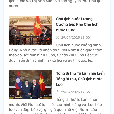
tịch nước Võ Thị Ánh Xuân và các nguyên Phó Chủ tịch
nước.
Chủ tịch nước Lương
Cường tiếp Phó Chủ tịch
nước Cuba
29/04/2025 18:00’
Chủ tịch nước khẳng định
Đảng, Nhà nước và nhân dân Việt Nam luôn quan tâm,
theo dõi sát tình hình Cuba; tự hào khi Cuba tiếp tục
duy trì ổn định chính trị - xã hội và uy tín quốc tế...
Tổng Bí thư Tô Lâm hội kiến
Tổng Bí thư, Chủ tịch nước
Lào
29/04/2025 17:36’
Tổng Bí thư Tô Lâm nhấn
mạnh, Việt Nam sẽ làm hết sức mình cùng với Lào tiếp
tục vun đắp, bảo vệ, gìn giữ quan hệ Việt Nam - Lào