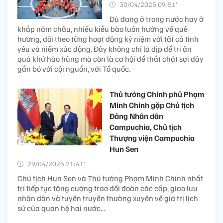
30/04/2025 09:51’
Dù đang ở trong nước hay ở
khắp năm châu, nhiều kiều bào luôn hướng về quê
hương, dõi theo từng hoạt động kỷ niệm với tất cả tình
yêu và niềm xúc động. Đây không chỉ là dịp để tri ân
quá khứ hào hùng mà còn là cơ hội để thắt chặt sợi dây
gắn bó với cội nguồn, với Tổ quốc.
Thủ tướng Chính phủ Phạm
Minh Chính gặp Chủ tịch
Đảng Nhân dân
Campuchia, Chủ tịch
Thượng viện Campuchia
Hun Sen
29/04/2025 21:41’
Chủ tịch Hun Sen và Thủ tướng Phạm Minh Chính nhất
trí tiếp tục tăng cường trao đổi đoàn các cấp, giao lưu
nhân dân và tuyên truyền thường xuyên về giá trị lịch
sử của quan hệ hai nước...