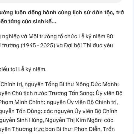
ờng luôn đồng hành cùng lịch sử dân tộc, trở
nền tảng của sinh kế...
g nghiệp và Môi trường tổ chức Lễ kỷ niệm 80
rường (1945 - 2025) và Đại hội Thi đua yêu
iểu tại Lễ kỷ niệm.
 Chính trị, nguyên Tổng Bí thư Nông Đức Mạnh;
guyên Chủ tịch nước Trương Tấn Sang; Ủy viên Bộ
 Phạm Minh Chính; nguyên Ủy viên Bộ Chính trị,
guyễn Tấn Dũng; các nguyên Ủy viên Bộ Chính
 Nguyễn Sinh Hùng, Nguyễn Thị Kim Ngân; các
guyên Thường trực ban Bí thư: Phan Diễn, Trần