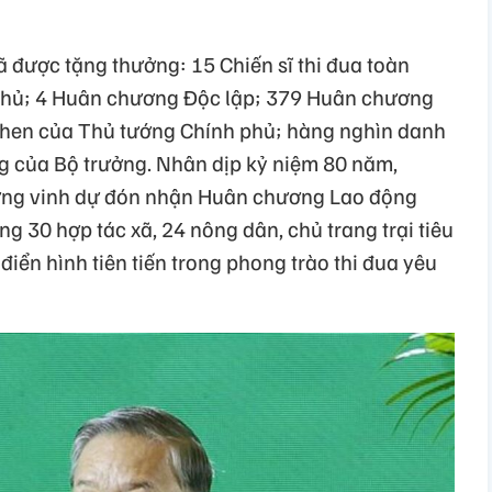
 được tặng thưởng: 15 Chiến sĩ thi đua toàn
 phủ; 4 Huân chương Độc lập; 379 Huân chương
hen của Thủ tướng Chính phủ; hàng nghìn danh
g của Bộ trưởng. Nhân dịp kỷ niệm 80 năm,
ờng vinh dự đón nhận Huân chương Lao động
g 30 hợp tác xã, 24 nông dân, chủ trang trại tiêu
điển hình tiên tiến trong phong trào thi đua yêu