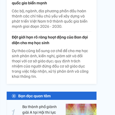
quốc gia biển mạnh
Các bộ, ngành, địa phương phấn đấu hoàn
thành các chỉ tiêu chủ yếu về xây dựng và
phát triển Việt Nam trở thành quốc gia biển
mạnh giai đoạn 2026 - 2030.
Đặt giới hạn rõ ràng hoạt động của Ban đại
diện cha mẹ học sinh
Dự thảo cũng bổ sung cơ chế để cha mẹ học
sinh phản ánh, kiến nghị, giám sát và đối
thoại với cơ sở giáo dục; quy định trách
nhiệm của người đứng đầu cơ sở giáo dục
trong việc tiếp nhận, xử lý phản ánh và công
khai thông tin.
Bạn đọc quan tâm
Ba thành phố giành
giải A tại Hội thi lực