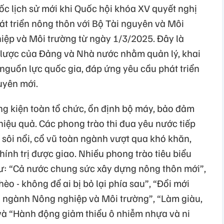
 lịch sử mới khi Quốc hội khóa XV quyết nghị
t triển nông thôn với Bộ Tài nguyên và Môi
iệp và Môi trường từ ngày 1/3/2025. Đây là
n lược của Đảng và Nhà nước nhằm quản lý, khai
nguồn lực quốc gia, đáp ứng yêu cầu phát triển
uyên mới.
g kiện toàn tổ chức, ổn định bộ máy, bảo đảm
 hiệu quả. Các phong trào thi đua yêu nước tiếp
ế sôi nổi, cổ vũ toàn ngành vượt qua khó khăn,
ính trị được giao. Nhiều phong trào tiêu biểu
ư: “Cả nước chung sức xây dựng nông thôn mới”,
o - không để ai bị bỏ lại phía sau”, “Đổi mới
g ngành Nông nghiệp và Môi trường”, “Làm giàu,
 và “Hành động giảm thiểu ô nhiễm nhựa và ni