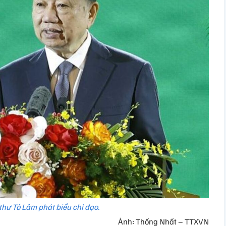
thư Tô Lâm phát biểu chỉ đạo.
Ảnh: Thống Nhất – TTXVN