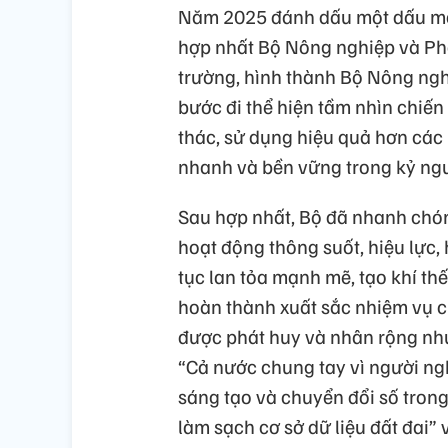
Năm 2025 đánh dấu một dấu mốc
hợp nhất Bộ Nông nghiệp và Phá
trường, hình thành Bộ Nông ngh
bước đi thể hiện tầm nhìn chiế
thác, sử dụng hiệu quả hơn các 
nhanh và bền vững trong kỷ ng
Sau hợp nhất, Bộ đã nhanh chón
hoạt động thông suốt, hiệu lực,
tục lan tỏa mạnh mẽ, tạo khí th
hoàn thành xuất sắc nhiệm vụ ch
được phát huy và nhân rộng nh
“Cả nước chung tay vì người nghè
sáng tạo và chuyển đổi số tron
làm sạch cơ sở dữ liệu đất đai”