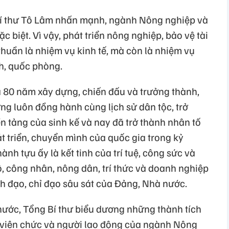
 Bí thư Tô Lâm nhấn mạnh, ngành Nông nghiệp và
ặc biệt. Vì vậy, phát triển nông nghiệp, bảo vệ tài
huần là nhiệm vụ kinh tế, mà còn là nhiệm vụ
nh, quốc phòng.
a 80 năm xây dựng, chiến đấu và trưởng thành,
g luôn đồng hành cùng lịch sử dân tộc, trở
ền tảng của sinh kế và nay đã trở thành nhân tố
t triển, chuyển mình của quốc gia trong kỷ
nh tựu ấy là kết tinh của trí tuệ, công sức và
, công nhân, nông dân, trí thức và doanh nghiệp
h đạo, chỉ đạo sâu sát của Đảng, Nhà nước.
ước, Tổng Bí thư biểu dương những thành tích
 viên chức và người lao động của ngành Nông