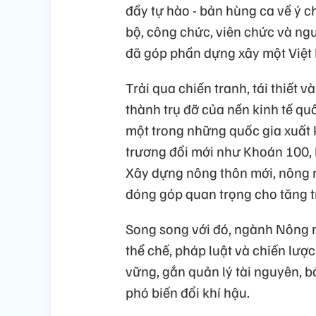
đầy tự hào - bản hùng ca về ý ch
bộ, công chức, viên chức và ng
đã góp phần dựng xây một Việt 
Trải qua chiến tranh, tái thiết 
thành trụ đỡ của nền kinh tế qu
một trong những quốc gia xuất 
trương đổi mới như Khoán 100, 
Xây dựng nông thôn mới, nông 
đóng góp quan trọng cho tăng t
Song song với đó, ngành Nông 
thể chế, pháp luật và chiến lược 
vững, gắn quản lý tài nguyên, b
phó biến đổi khí hậu.