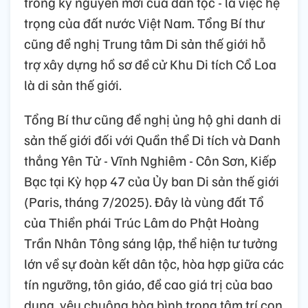
trong kỷ nguyên mới của dân tộc - là việc hệ
trọng của đất nước Việt Nam. Tổng Bí thư
cũng đề nghị Trung tâm Di sản thế giới hỗ
trợ xây dựng hồ sơ đề cử Khu Di tích Cổ Loa
là di sản thế giới.
Tổng Bí thư cũng đề nghị ủng hộ ghi danh di
sản thế giới đối với Quần thể Di tích và Danh
thắng Yên Tử - Vĩnh Nghiêm - Côn Sơn, Kiếp
Bạc tại Kỳ họp 47 của Ủy ban Di sản thế giới
(Paris, tháng 7/2025). Đây là vùng đất Tổ
của Thiền phái Trúc Lâm do Phật Hoàng
Trần Nhân Tông sáng lập, thể hiện tư tưởng
lớn về sự đoàn kết dân tộc, hòa hợp giữa các
tín ngưỡng, tôn giáo, đề cao giá trị của bao
dung, yêu chuộng hòa bình trong tâm trí con