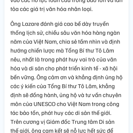
tỏa các giá trị văn hóa nhân loại.
Ông Lazare đánh giá cao bề dày truyền
thống lịch sử, chiều sâu văn hóa hàng ngàn
năm của Việt Nam, chia sẻ tầm nhìn và định
hướng chiến lược mà Tổng Bí thư Tô Lâm
nêu, nhất là trong phát huy vai trò của văn
hóa và di sản cho phát triển kinh tế - xã hội
bền vững. Ông cảm ơn và khẳng định ủng hộ
các ý kiến của Tổng Bí thư Tô Lâm, khẳng
định sẽ đồng hành, ủng hộ và tư vấn chuyên
môn của UNESCO cho Việt Nam trong công
tác bảo tồn, phát huy các di sản thế giới.
Trên cương vị Giám đốc Trung tâm Di sản
thế giới, ông cam kết sẽ nỗ lực hết sức để