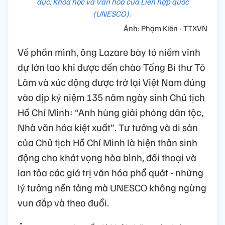
dục, Khoa học và Văn hóa của Liên hợp quốc
(UNESCO).
Ảnh: Phạm Kiên - TTXVN
Về phần mình, ông Lazare bày tỏ niềm vinh
dự lớn lao khi được đến chào Tổng Bí thư Tô
Lâm và xúc động được trở lại Việt Nam đúng
vào dịp kỷ niệm 135 năm ngày sinh Chủ tịch
Hồ Chí Minh: “Anh hùng giải phóng dân tộc,
Nhà văn hóa kiệt xuất”. Tư tưởng và di sản
của Chủ tịch Hồ Chí Minh là hiện thân sinh
động cho khát vọng hòa bình, đối thoại và
lan tỏa các giá trị văn hóa phổ quát - những
lý tưởng nền tảng mà UNESCO không ngừng
vun đắp và theo đuổi.