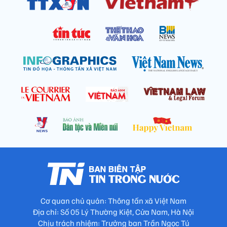
Cơ quan chủ quản: Thông tấn xã Việt Nam
Địa chỉ: Số 05 Lý Thường Kiệt, Cửa Nam, Hà Nội
Chịu trách nhiệm: Trưởng ban Trần Ngọc Tú