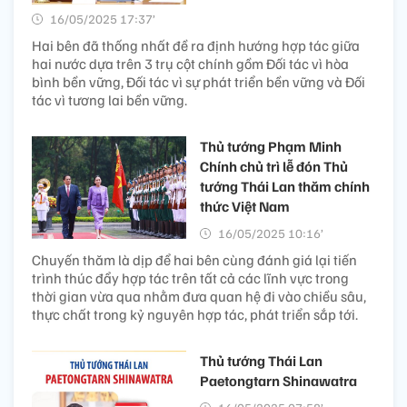
16/05/2025 17:37’
Hai bên đã thống nhất đề ra định hướng hợp tác giữa
hai nước dựa trên 3 trụ cột chính gồm Đối tác vì hòa
bình bền vững, Đối tác vì sự phát triển bền vững và Đối
tác vì tương lai bền vững.
Thủ tướng Phạm Minh
Chính chủ trì lễ đón Thủ
tướng Thái Lan thăm chính
thức Việt Nam
16/05/2025 10:16’
Chuyến thăm là dịp để hai bên cùng đánh giá lại tiến
trình thúc đẩy hợp tác trên tất cả các lĩnh vực trong
thời gian vừa qua nhằm đưa quan hệ đi vào chiều sâu,
thực chất trong kỷ nguyên hợp tác, phát triển sắp tới.
Thủ tướng Thái Lan
Paetongtarn Shinawatra