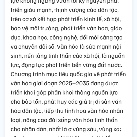
lực không ngừng vươn tới kỷ nguyên phát
triển giàu mạnh, thịnh vượng của dân tộc,
trên cơ sở kết hợp phát triển kinh tế, xã hội,
bảo vệ môi trường, phát triển văn hóa, giáo
dục, khoa học, công nghệ, đổi mới sáng tạo
và chuyển đổi số. Văn hóa là sức mạnh nội
sinh, nền tảng tinh thần của xã hội, là nguồn
lực, động lực phát triển bền vững đất nước.
Chương trình mục tiêu quốc gia về phát triển
văn hóa giai đoạn 2025–2035 đang được
triển khai góp phần khơi thông nguồn lực
cho bảo tồn, phát huy các giá trị di sản văn
hóa dân tộc, tiếp thu tinh hoa văn hóa nhân
loại, nâng cao đời sống văn hóa tinh thần
cho nhân dân, nhất là ở vùng sâu, vùng xa;