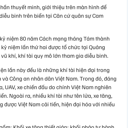
phần thuyết minh, giới thiệu trên màn hình để
 diễu binh trên biển tại Căn cứ quân sự Cam
ễ kỷ niệm 80 năm Cách mạng tháng Tám thành
 kỷ niệm lần thứ hai được tổ chức tại Quảng
vũ khí, khí tài quy mô lớn tham gia diễu binh.
ện lần này đều là những khí tài hiện đại trong
n và Công an nhân dân Việt Nam. Trong đó, đáng
lửa, UAV, xe chiến đấu do chính Việt Nam nghiên
iển. Ngoài ra, nhiều khí tài như tên lửa, xe tăng,
g được Việt Nam cải tiến, hiện đại hóa với nhiều
gồm: Khối xe tăng thiết giáp; khối pháo tự hành,