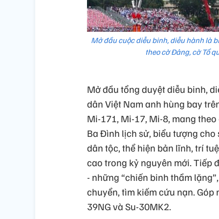
Mở đầu cuộc diễu binh, diễu hành là 
theo cờ Đảng, cờ Tổ q
Mở đầu tổng duyệt diễu binh, d
dân Việt Nam anh hùng bay trên 
Mi-171, Mi-17, Mi-8, mang theo
Ba Đình lịch sử, biểu tượng ch
dân tộc, thể hiện bản lĩnh, trí 
cao trong kỷ nguyên mới. Tiếp đ
- những “chiến binh thầm lặng”,
chuyển, tìm kiếm cứu nạn. Góp 
39NG và Su-30MK2.