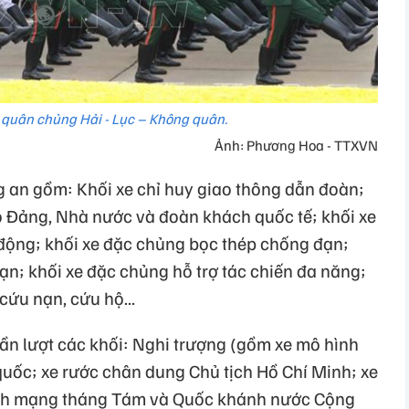
 quân chủng Hải - Lục – Không quân.
Ảnh: Phương Hoa - TTXVN
 an gồm: Khối xe chỉ huy giao thông dẫn đoàn;
ạo Đảng, Nhà nước và đoàn khách quốc tế; khối xe
 động; khối xe đặc chủng bọc thép chống đạn;
ạn; khối xe đặc chủng hỗ trợ tác chiến đa năng;
cứu nạn, cứu hộ...
 lần lượt các khối: Nghi trượng (gồm xe mô hình
quốc; xe rước chân dung Chủ tịch Hồ Chí Minh; xe
ch mạng tháng Tám và Quốc khánh nước Cộng