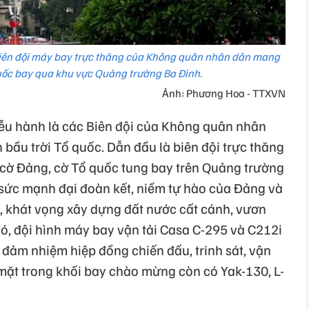
biên đội máy bay trực thăng của Không quân nhân dân mang
uốc bay qua khu vực Quảng trường Ba Đình.
Ảnh: Phương Hoa - TTXVN
iễu hành là các Biên đội của Không quân nhân
bầu trời Tổ quốc. Dẫn đầu là biên đội trực thăng
 cờ Đảng, cờ Tổ quốc tung bay trên Quảng trường
o sức mạnh đại đoàn kết, niềm tự hào của Đảng và
tuệ, khát vọng xây dựng đất nước cất cánh, vươn
ó, đội hình máy bay vận tải Casa C-295 và C212i
 đảm nhiệm hiệp đồng chiến đấu, trinh sát, vận
mặt trong khối bay chào mừng còn có Yak-130, L-