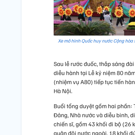
Xe mô hình Quốc huy nước Cộng hòa xã
Sau lễ rước đuốc, thắp sáng đài 
diễu hành tại Lễ kỷ niệm 80 n
(nhiệm vụ A80) tiếp tục tiến hà
Hà Nội.
Buổi tổng duyệt gồm hai phần: T
Đảng, Nhà nước và diễu binh, d
chiến sĩ, gồm 43 khối đi bộ (26
quân đội nước ngoài, 18 khối đ