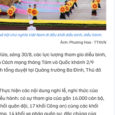
 hội chủ nghĩa Việt Nam đi đầu khối diễu binh, diễu hành.
Ảnh: Phương Hoa - TTXVN
lửa, sáng 30/8, các lực lượng tham gia diễu binh,
ăm Cách mạng tháng Tám và Quốc khánh 2/9
nh tổng duyệt tại Quảng trường Ba Đình, Thủ đô
hực hiện các nội dung nghi lễ, nghi thức của
iễu hành; có sự tham gia của gần 16.000 cán bộ,
 khối quân đội, 17 khối Công an) cùng các khối
ứng, 14 khối xe pháo quân sự, đặc chủng của