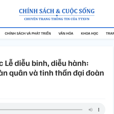
CHÍNH SÁCH VÀ PHÁT TRIỂN
VĂN HÓA
KHOA HỌC
TRAN
 Lễ diễu binh, diễu hành:
n quân và tinh thần đại đoàn