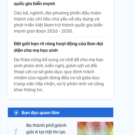
quốc gia biển mạnh
Các bộ, ngành, địa phương phấn đấu hoàn
thành các chỉ tiêu chủ yếu về xây dựng và
phát triển Việt Nam trở thành quốc gia biển
mạnh giai đoạn 2026 - 2030.
Đặt giới hạn rõ ràng hoạt động của Ban đại
diện cha mẹ học sinh
Dự thảo cũng bổ sung cơ chế để cha mẹ học
sinh phản ánh, kiến nghị, giám sát và đối
thoại với cơ sở giáo dục; quy định trách
nhiệm của người đứng đầu cơ sở giáo dục
trong việc tiếp nhận, xử lý phản ánh và công
khai thông tin.
Bạn đọc quan tâm
Ba thành phố giành
giải A tại Hội thi lực