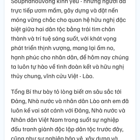
Souphanouvong kính yêu - những người đã
trực tiếp ươm mầm, gây dựng và đặt nền
móng vững chắc cho quan hệ hữu nghị đặc
biệt giữa hai dân tộc bằng trái tim chân
thành và trí tuệ sáng suốt, với khát vọng
phát triển thịnh vượng, mang lại ấm no,
hạnh phúc cho nhân dân, để hôm nay chúng
ta luôn tự hào về tình đoàn kết và hữu nghị
thủy chung, vĩnh cửu Việt - Lào.
Tổng Bí thư bày tỏ lòng biết ơn sâu sắc tới
Đảng, Nhà nước và nhân dân Lào anh em đã
luôn kề vai sát cánh với Đảng, Nhà nước và
Nhân dân Việt Nam trong suốt sự nghiệp
đấu tranh giành độc lập dân tộc trước đây,
cũng như sự nghiệp bảo vệ, xây dựng và