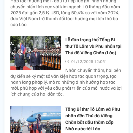
Hợp tác thương mại - đầu tư tiếp tục ghi nhận những
chuyển biến tích cực với kim ngạch 10 tháng đầu năm
2025 đạt gần 2,5 tỷ USD, tăng 50,4% so với năm 2024,
đưa Việt Nam trở thành đối tác thương mại lớn thứ ba
của Lào.
Lễ đón trọng thể Tổng Bí
thư Tô Lâm và Phu nhân tại
Thủ đô Viêng Chăn (Lào)
01/12/2025 12:05’
Nhân chuyến thăm, hai bên
dự kiến sẽ ký một số văn kiện hợp tác quan trọng, tạo
hành lang pháp lý, mở ra những định hướng hợp tác
mới, phù hợp với yêu cầu phát triển của mỗi nước và lợi
ích chung của hai dân tộc.
Tổng Bí thư Tô Lâm và Phu
nhân đến Thủ đô Viêng
Chăn bắt đầu thăm cấp
Nhà nước tới Lào