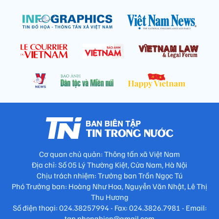
Cơ quan chủ quản: Thông tấn xã Việt Nam
Địa chỉ: Số 05 Lý Thường Kiệt, Cửa Nam, Hà Nội
Chịu trách nhiệm: Trưởng ban Trần Ngọc Tú
Phó Trưởng ban: Hoàng Như Hoa, Nguyễn Văn Nhật, Lê Thị
Thu Hương
Số điện thoại: 024.38257994 - Fax: 024.3826.7981 - Email:
tap.phongbien@gmail.com