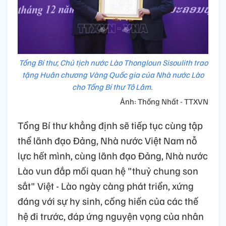
Tổng Bí thư, Chủ tịch nước Lào Thongloun Sisoulith trao
tặng Huân chương Vàng Quốc gia của Nhà nước Lào
cho Tổng Bí thư Tô Lâm.
Ảnh: Thống Nhất - TTXVN
Tổng Bí thư khẳng định sẽ tiếp tục cùng tập
thể lãnh đạo Đảng, Nhà nước Việt Nam nỗ
lực hết mình, cùng lãnh đạo Đảng, Nhà nước
Lào vun đắp mối quan hệ "thuỷ chung son
sắt" Việt - Lào ngày càng phát triển, xứng
đáng với sự hy sinh, cống hiến của các thế
hệ đi trước, đáp ứng nguyện vọng của nhân