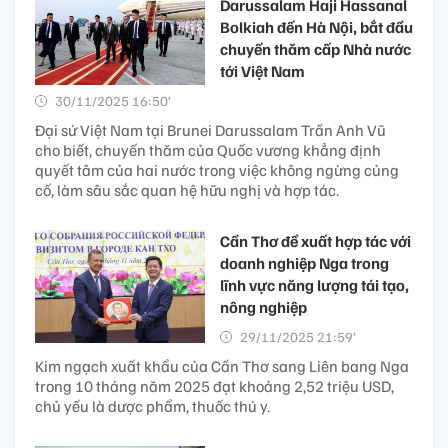
Darussalam Haji Hassanal
Bolkiah đến Hà Nội, bắt đầu
chuyến thăm cấp Nhà nước
tới Việt Nam
30/11/2025 16:50’
Đại sứ Việt Nam tại Brunei Darussalam Trần Anh Vũ
cho biết, chuyến thăm của Quốc vương khẳng định
quyết tâm của hai nước trong việc không ngừng củng
cố, làm sâu sắc quan hệ hữu nghị và hợp tác.
Cần Thơ đề xuất hợp tác với
doanh nghiệp Nga trong
lĩnh vực năng lượng tái tạo,
nông nghiệp
29/11/2025 21:59’
Kim ngạch xuất khẩu của Cần Thơ sang Liên bang Nga
trong 10 tháng năm 2025 đạt khoảng 2,52 triệu USD,
chủ yếu là dược phẩm, thuốc thú y.