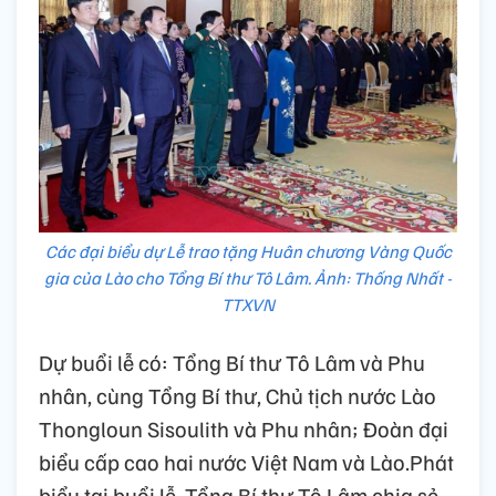
Các đại biểu dự Lễ trao tặng Huân chương Vàng Quốc
gia của Lào cho Tổng Bí thư Tô Lâm. Ảnh: Thống Nhất -
TTXVN
Dự buổi lễ có: Tổng Bí thư Tô Lâm và Phu
nhân, cùng Tổng Bí thư, Chủ tịch nước Lào
Thongloun Sisoulith và Phu nhân; Đoàn đại
biểu cấp cao hai nước Việt Nam và Lào.Phát
biểu tại buổi lễ, Tổng Bí thư Tô Lâm chia sẻ