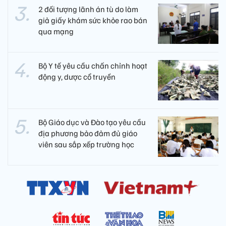
2 đối tượng lãnh án tù do làm
giả giấy khám sức khỏe rao bán
qua mạng
Bộ Y tế yêu cầu chấn chỉnh hoạt
động y, dược cổ truyền
Bộ Giáo dục và Đào tạo yêu cầu
địa phương bảo đảm đủ giáo
viên sau sắp xếp trường học