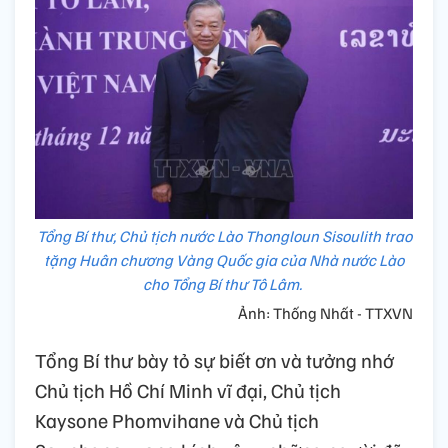
Tổng Bí thư, Chủ tịch nước Lào Thongloun Sisoulith trao
tặng Huân chương Vàng Quốc gia của Nhà nước Lào
cho Tổng Bí thư Tô Lâm.
Ảnh: Thống Nhất - TTXVN
Tổng Bí thư bày tỏ sự biết ơn và tưởng nhớ
Chủ tịch Hồ Chí Minh vĩ đại, Chủ tịch
Kaysone Phomvihane và Chủ tịch