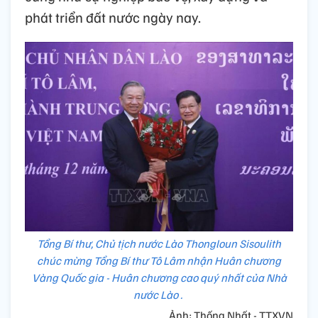
phát triển đất nước ngày nay.
Tổng Bí thư, Chủ tịch nước Lào Thongloun Sisoulith
chúc mừng Tổng Bí thư Tô Lâm nhận Huân chương
Vàng Quốc gia - Huân chương cao quý nhất của Nhà
nước Lào .
Ảnh: Thống Nhất - TTXVN