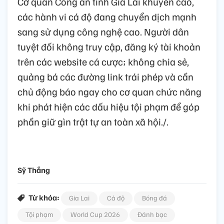
Cơ quan Công an tỉnh Gia Lai khuyến cáo,
các hành vi cá độ đang chuyển dịch mạnh
sang sử dụng công nghệ cao. Người dân
tuyệt đối không truy cập, đăng ký tài khoản
trên các website cá cược; không chia sẻ,
quảng bá các đường link trái phép và cần
chủ động báo ngay cho cơ quan chức năng
khi phát hiện các dấu hiệu tội phạm để góp
phần giữ gìn trật tự an toàn xã hội./.
Sỹ Thắng
Từ khóa:
Gia Lai
Cá độ
Bóng đá
Tội phạm
World Cup 2026
Đánh bạc