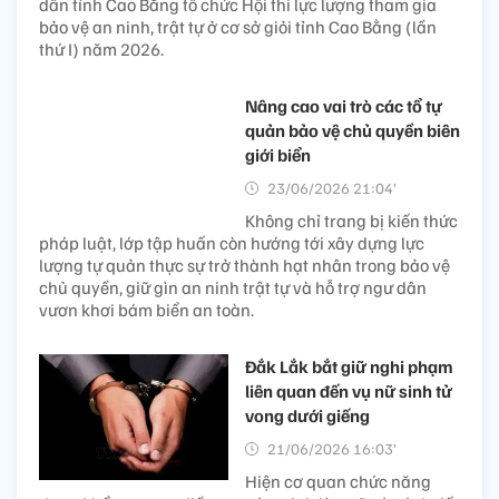
dân tỉnh Cao Bằng tổ chức Hội thi lực lượng tham gia
bảo vệ an ninh, trật tự ở cơ sở giỏi tỉnh Cao Bằng (lần
thứ I) năm 2026.
Nâng cao vai trò các tổ tự
quản bảo vệ chủ quyền biên
giới biển
23/06/2026 21:04’
Không chỉ trang bị kiến thức
pháp luật, lớp tập huấn còn hướng tới xây dựng lực
lượng tự quản thực sự trở thành hạt nhân trong bảo vệ
chủ quyền, giữ gìn an ninh trật tự và hỗ trợ ngư dân
vươn khơi bám biển an toàn.
Đắk Lắk bắt giữ nghi phạm
liên quan đến vụ nữ sinh tử
vong dưới giếng
21/06/2026 16:03’
Hiện cơ quan chức năng