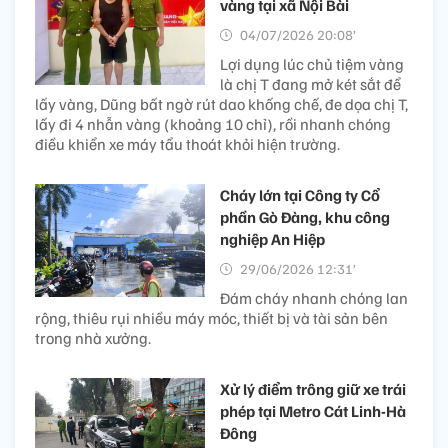
vàng tại xã Nội Bài
04/07/2026 20:08’
Lợi dụng lúc chủ tiệm vàng
là chị T đang mở két sắt để
lấy vàng, Dũng bất ngờ rút dao khống chế, đe dọa chị T,
lấy đi 4 nhẫn vàng (khoảng 10 chỉ), rồi nhanh chóng
điều khiển xe máy tẩu thoát khỏi hiện trường.
Cháy lớn tại Công ty Cổ
phần Gò Đàng, khu công
nghiệp An Hiệp
29/06/2026 12:31’
Đám cháy nhanh chóng lan
rộng, thiêu rụi nhiều máy móc, thiết bị và tài sản bên
trong nhà xưởng.
Xử lý điểm trông giữ xe trái
phép tại Metro Cát Linh-Hà
Đông