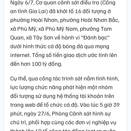
Ngày 6/7, Cơ quan cảnh sát điều tra (Công
an tỉnh Gia Lai) đã khởi tố 16 đối tượng ở
phường Hoài Nhơn, phường Hoài Nhơn Bắc,
xã Phù Mỹ, xã Phù Mỹ Nam, phường Tam
Quan, xã Tây Sơn về hành vi “Đánh bạc”
dưới hình thức cá độ bóng đá qua mạng
internet. Tổng số tiền giao dịch ước tính lên
đến hơn 100 tỷ đồng.
Cụ thể, qua công tác trinh sát nắm tình hình,
lực lượng chức năng phát hiện một nhóm
đối tượng sử dụng hệ thống tài khoản trên
trang web để tổ chức cá độ. Vào lúc 5 giờ 39
phút, ngày 27/6, Phòng Cảnh sát hình sự
chủ trì, phối hợp cùng các đơn vị nghiệp vụ
thành lập 19 tổ công tác đồng loạt ra quân,