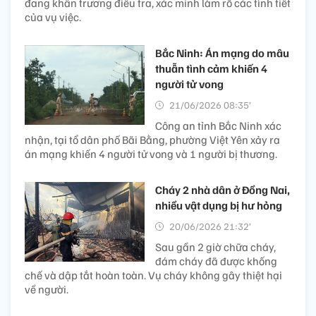
đang khẩn trương điều tra, xác minh làm rõ các tình tiết
của vụ việc.
Bắc Ninh: Án mạng do mâu
thuẫn tình cảm khiến 4
người tử vong
21/06/2026 08:35’
Công an tỉnh Bắc Ninh xác
nhận, tại tổ dân phố Bãi Bằng, phường Việt Yên xảy ra
án mạng khiến 4 người tử vong và 1 người bị thương.
Cháy 2 nhà dân ở Đồng Nai,
nhiều vật dụng bị hư hỏng
20/06/2026 21:32’
Sau gần 2 giờ chữa cháy,
đám cháy đã được khống
chế và dập tắt hoàn toàn. Vụ cháy không gây thiệt hại
về người.