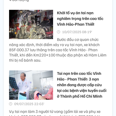
Khởi tố vụ án tai nạn
nghiêm trọng trên cao tốc
Vĩnh Hảo-Phan Thiết
10/07/2025 08:19’
Bước đầu cơ quan chức
năng xác định, thời điểm xảy ra vụ tai nạn, xe khách
85F-000.37 lưu thông trên cao tốc Vĩnh Hảo - Phan
Thiết, khi đến Km220+100 thuộc địa phận xã Hàm Liêm
thì bị nổ bánh sau.
Tai nạn trên cao tốc Vĩnh
Hảo - Phan Thiết: 3 nạn
nhân đang được cấp cứu
tại các bệnh viện tuyến cuối
ở Thành phố Hồ Chí Minh​
09/07/2025 22:03’
Vụ tai nạn làm 3 người tử vong (gồm lái xe và phụ xe