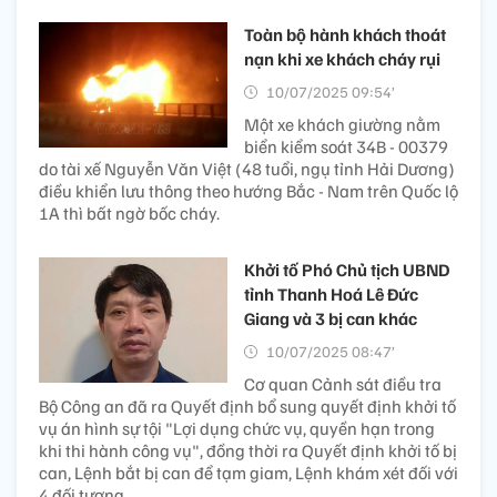
Toàn bộ hành khách thoát
nạn khi xe khách cháy rụi
10/07/2025 09:54’
Một xe khách giường nằm
biển kiểm soát 34B - 00379
do tài xế Nguyễn Văn Việt (48 tuổi, ngụ tỉnh Hải Dương)
điều khiển lưu thông theo hướng Bắc - Nam trên Quốc lộ
1A thì bất ngờ bốc cháy.
Khởi tố Phó Chủ tịch UBND
tỉnh Thanh Hoá Lê Đức
Giang và 3 bị can khác
10/07/2025 08:47’
Cơ quan Cảnh sát điều tra
Bộ Công an đã ra Quyết định bổ sung quyết định khởi tố
vụ án hình sự tội "Lợi dụng chức vụ, quyền hạn trong
khi thi hành công vụ", đồng thời ra Quyết định khởi tố bị
can, Lệnh bắt bị can để tạm giam, Lệnh khám xét đối với
4 đối tượng