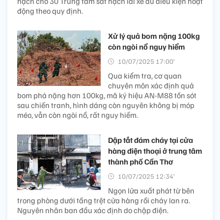
hạch cho 30 Trung tâm sát hạch lái xe đủ điều kiện hoạt
động theo quy định.
Xử lý quả bom nặng 100kg
còn ngòi nổ nguy hiểm
10/07/2025 17:00’
Qua kiểm tra, cơ quan
chuyên môn xác định quả
bom phá nặng hơn 100kg, mã ký hiệu AN-M88 tồn sót
sau chiến tranh, hình dáng còn nguyên không bị móp
méo, vẫn còn ngòi nổ, rất nguy hiểm.
Dập tắt đám cháy tại cửa
hàng điện thoại ở trung tâm
thành phố Cần Thơ
10/07/2025 12:34’
Ngọn lửa xuất phát từ bên
trong phòng dưới tầng trệt cửa hàng rồi cháy lan ra.
Nguyên nhân ban đầu xác định do chập điện.