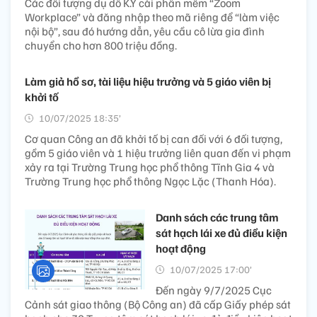
Các đối tượng dụ dỗ K.Y cài phần mềm “Zoom
Workplace” và đăng nhập theo mã riêng để “làm việc
nội bộ”, sau đó hướng dẫn, yêu cầu cô lừa gia đình
chuyển cho hơn 800 triệu đồng.
Làm giả hồ sơ, tài liệu hiệu trưởng và 5 giáo viên bị
khởi tố
10/07/2025 18:35’
Cơ quan Công an đã khởi tố bị can đối với 6 đối tượng,
gồm 5 giáo viên và 1 hiệu trưởng liên quan đến vi phạm
xảy ra tại Trường Trung học phổ thông Tĩnh Gia 4 và
Trường Trung học phổ thông Ngọc Lặc (Thanh Hóa).
Danh sách các trung tâm
sát hạch lái xe đủ điều kiện
hoạt động
10/07/2025 17:00’
Đến ngày 9/7/2025 Cục
Cảnh sát giao thông (Bộ Công an) đã cấp Giấy phép sát