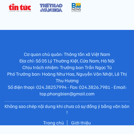
Cơ quan chủ quản: Thông tấn xã Việt Nam
Địa chỉ: Số 05 Lý Thường Kiệt, Cửa Nam, Hà Nội
Chịu trách nhiệm: Trưởng ban Trần Ngọc Tú
Phó Trưởng ban: Hoàng Như Hoa, Nguyễn Văn Nhật, Lê Thị
Thu Hương
Số điện thoại: 024.38257994 - Fax: 024.3826.7981 - Email:
tap.phongbien@gmail.com
Không sao chép nội dung khi chưa có sự đồng ý bằng văn bản