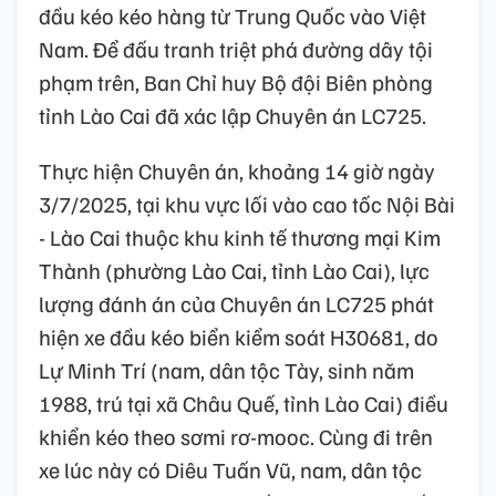
đầu kéo kéo hàng từ Trung Quốc vào Việt
Nam. Để đấu tranh triệt phá đường dây tội
phạm trên, Ban Chỉ huy Bộ đội Biên phòng
tỉnh Lào Cai đã xác lập Chuyên án LC725.
Thực hiện Chuyên án, khoảng 14 giờ ngày
3/7/2025, tại khu vực lối vào cao tốc Nội Bài
- Lào Cai thuộc khu kinh tế thương mại Kim
Thành (phường Lào Cai, tỉnh Lào Cai), lực
lượng đánh án của Chuyên án LC725 phát
hiện xe đầu kéo biển kiểm soát H30681, do
Lự Minh Trí (nam, dân tộc Tày, sinh năm
1988, trú tại xã Châu Quế, tỉnh Lào Cai) điều
khiển kéo theo sơmi rơ-mooc. Cùng đi trên
xe lúc này có Diêu Tuấn Vũ, nam, dân tộc