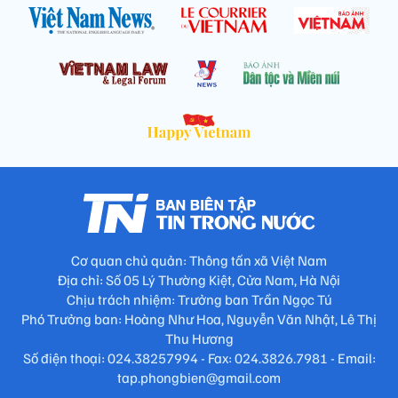
Cơ quan chủ quản: Thông tấn xã Việt Nam
Địa chỉ: Số 05 Lý Thường Kiệt, Cửa Nam, Hà Nội
Chịu trách nhiệm: Trưởng ban Trần Ngọc Tú
Phó Trưởng ban: Hoàng Như Hoa, Nguyễn Văn Nhật, Lê Thị
Thu Hương
Số điện thoại: 024.38257994 - Fax: 024.3826.7981 - Email:
tap.phongbien@gmail.com