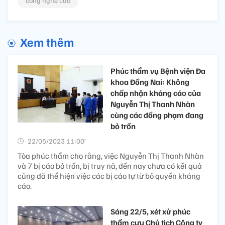
công nghệ cao
Xem thêm
Phúc thẩm vụ Bệnh viện Đa
khoa Đồng Nai: Không
chấp nhận kháng cáo của
Nguyễn Thị Thanh Nhàn
cùng các đồng phạm đang
bỏ trốn
22/05/2023 11:00’
Tòa phúc thẩm cho rằng, việc Nguyễn Thị Thanh Nhàn
và 7 bị cáo bỏ trốn, bị truy nã, đến nay chưa có kết quả
cũng đã thể hiện việc các bị cáo tự từ bỏ quyền kháng
cáo.
Sáng 22/5, xét xử phúc
thẩm cựu Chủ tịch Công ty