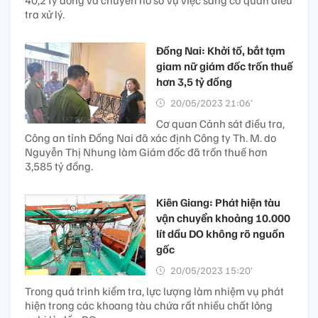
40,2 tỷ đồng và chuyển hồ sơ vụ việc sang cơ quan điều
tra xử lý.
Đồng Nai: Khởi tố, bắt tạm
giam nữ giám đốc trốn thuế
hơn 3,5 tỷ đồng
20/05/2023 21:06’
Cơ quan Cảnh sát điều tra,
Công an tỉnh Đồng Nai đã xác định Công ty Th. M. do
Nguyễn Thị Nhung làm Giám đốc đã trốn thuế hơn
3,585 tỷ đồng.
Kiên Giang: Phát hiện tàu
vận chuyển khoảng 10.000
lít dầu DO không rõ nguồn
gốc
20/05/2023 15:20’
Trong quá trình kiểm tra, lực lượng làm nhiệm vụ phát
hiện trong các khoang tàu chứa rất nhiều chất lỏng