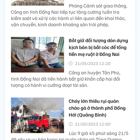
Phòng Cảnh sát giao thông,
Công an tỉnh Đồng Nai tiếp tục tăng cường tuần tra
kiểm soát và xử lý các hành vi liên quan đến khai thác,
vận chuyển, kinh doanh khoáng sản trái phép.
Bắt giữ đối tượng dàn dựng
kịch bản bị bắt cóc để tống
tiền mẹ ruột ở Đồng Nai
21/05/2023 12:20’
Công an huyện Tân Phú,
tỉnh Đồng Nai đã tiến hành bắt giữ khẩn cấp hai đối
tượng có hành vi cưỡng đoạt tài sản.
Cháy lớn thiêu rụi quán
cháo gà ở thành phố Đồng
Hới (Quảng Bình)
21/05/2023 12:00’
Lúc 9 giờ 45 phút sáng 21/5
đã xảy ra vụ hỏa hoạn tại quán cháo gà Tùng Dương