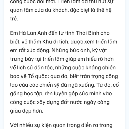
công cuộc đổi mới. Triển lãm đã thu hút sự
quan tâm của du khách, đặc biệt là thế hệ
trẻ.
Em Hà Lan Anh đến từ tỉnh Thái Bình cho
biết, về thăm Khu di tích, được xem triển lãm
em rất xúc động. Những bức ảnh, kỷ vật
trưng bày tại triển lãm giúp em hiểu rõ hơn
về lịch sử dân tộc, những cuộc kháng chiến
bảo vệ Tổ quốc; qua đó, biết trân trọng công
lao của các chiến sỹ đã ngã xuống. Từ đó, cố
gắng học tập, rèn luyện góp sức mình vào
công cuộc xây dựng đất nước ngày càng
giàu đẹp hơn.
Với nhiều sự kiện quan trọng diễn ra trong