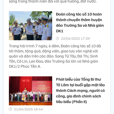
sống trong thanh niên đối với quê hương, đất nước.
Đoàn công tác số 10 hoàn
thành chuyến thăm huyện
đảo Trường Sa và Nhà giàn
DK1
22/04/2025 17:35’
Trong hải trình 7 ngày, 6 đêm, Đoàn công tác số 10 đã
tới thăm, tặng quà, động viên, giao lưu văn nghệ với
quân và dân trên các đảo: Song Tử Tây, Đá Thị, Sinh
Tồn, Cô Lin, Len Đao, đảo Trường Sa lớn và Nhà giàn
DK1/2 Phúc Tần A.
Phát biểu của Tổng Bí thư
Tô Lâm tại buổi gặp mặt lão
thành Cách mạng, người có
công, gia đình chính sách
tiêu biểu (Phần II)
21/04/2025 18:44’