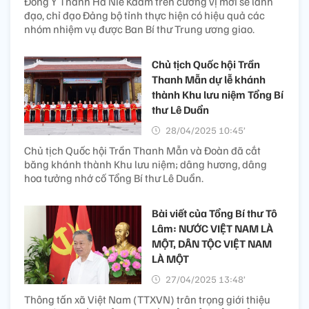
Đồng Y Thanh Hà Niê Kđăm trên cương vị mới sẽ lãnh
đạo, chỉ đạo Đảng bộ tỉnh thực hiện có hiệu quả các
nhóm nhiệm vụ được Ban Bí thư Trung ương giao.
Chủ tịch Quốc hội Trần
Thanh Mẫn dự lễ khánh
thành Khu lưu niệm Tổng Bí
thư Lê Duẩn
28/04/2025 10:45’
Chủ tịch Quốc hội Trần Thanh Mẫn và Đoàn đã cắt
băng khánh thành Khu lưu niệm; dâng hương, dâng
hoa tưởng nhớ cố Tổng Bí thư Lê Duẩn.
Bài viết của Tổng Bí thư Tô
Lâm: NƯỚC VIỆT NAM LÀ
MỘT, DÂN TỘC VIỆT NAM
LÀ MỘT
27/04/2025 13:48’
Thông tấn xã Việt Nam (TTXVN) trân trọng giới thiệu