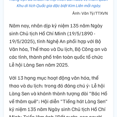
Khu di tích Quốc gia đặc biệt Kim Liên mỗi ngày.
Ảnh: Văn Tý/TTXVN
Năm nay, nhân dịp kỷ niệm 135 năm Ngày
sinh Chủ tịch Hồ Chí Minh (19/5/1890 -
19/5/2025), tỉnh Nghệ An phối hợp với Bộ
Văn hóa, Thể thao và Du lịch, Bộ Công an và
các tỉnh, thành phố trên toàn quốc tổ chức
Lễ hội Làng Sen năm 2025.
Với 13 hạng mục hoạt động văn hóa, thể
thao và du lịch; trong đó đáng chú ý: Lễ hội
Làng Sen và khánh thành tượng đài "Bác Hồ
về thăm quê"; Hội diễn "Tiếng hát Làng Sen"
kỷ niệm 135 năm Ngày sinh Chủ tịch Hồ Chí
Minh; Triển lãm ảnh "Đất nước, con người