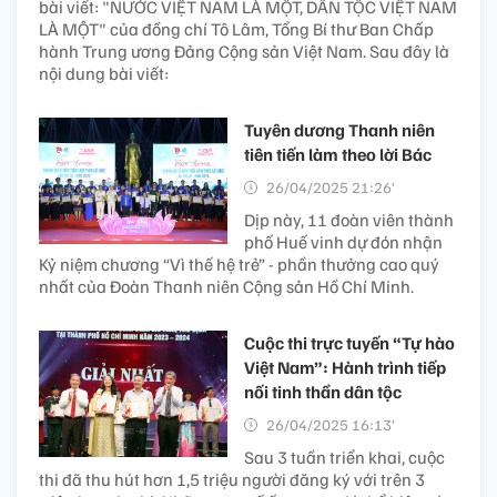
bài viết: "NƯỚC VIỆT NAM LÀ MỘT, DÂN TỘC VIỆT NAM
LÀ MỘT" của đồng chí Tô Lâm, Tổng Bí thư Ban Chấp
hành Trung ương Đảng Cộng sản Việt Nam. Sau đây là
nội dung bài viết:
Tuyên dương Thanh niên
tiên tiến làm theo lời Bác
26/04/2025 21:26’
Dịp này, 11 đoàn viên thành
phố Huế vinh dự đón nhận
Kỷ niệm chương “Vì thế hệ trẻ” - phần thưởng cao quý
nhất của Đoàn Thanh niên Cộng sản Hồ Chí Minh.
Cuộc thi trực tuyến “Tự hào
Việt Nam”: Hành trình tiếp
nối tinh thần dân tộc
26/04/2025 16:13’
Sau 3 tuần triển khai, cuộc
thi đã thu hút hơn 1,5 triệu người đăng ký với trên 3