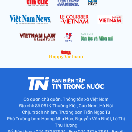
Cơ quan chủ quản: Thông tấn xã Việt Nam
Địa chỉ: Số 05 Lý Thường Kiệt, Cửa Nam, Hà Nội
Chịu trách nhiệm: Trưởng ban Trần Ngọc Tú
Phó Trưởng ban: Hoàng Như Hoa, Nguyễn Văn Nhật, Lê Thị
Thu Hương
Số điện thoại: 024.38257994 - Fax: 024.3826.7981 - Email: