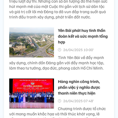
triệu lượt dự thi. Những con số ấn tượng đó thể hiện sức
hút mạnh mẽ của một Cuộc thi gắn với lịch sử dân tộc
và giá trị cốt lõi mà Đảng ta đã vun đắp trong suốt quá
trình đấu tranh xây dựng, phát triển đất nước.
Yên Bái phát huy tinh thần
đoàn kết và sức mạnh tổng
hợp
26/04/2025 10:00’
Tỉnh Yên Bái về đẩy mạnh
xây dựng, chỉnh đốn Đảng gắn với đẩy mạnh học tập,
làm theo tư tưởng, đạo đức, phong cách Hồ Chí Minh.
Hàng nghìn công trình,
phần việc ý nghĩa được
thanh niên thực hiện
26/04/2025 07:48’
Chương trình được tổ chức
với mong muốn khắc họa và thôi thúc khát vọng, lẽ