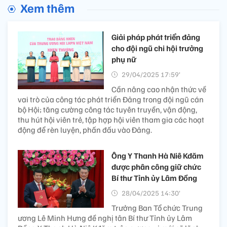
Xem thêm
Giải pháp phát triển đảng
cho đội ngũ chi hội trưởng
phụ nữ
29/04/2025 17:59’
Cần nâng cao nhận thức về
vai trò của công tác phát triển Đảng trong đội ngũ cán
bộ Hội; tăng cường công tác tuyên truyền, vận động,
thu hút hội viên trẻ, tập hợp hội viên tham gia các hoạt
động để rèn luyện, phấn đấu vào Đảng.
Ông Y Thanh Hà Niê Kđăm
được phân công giữ chức
Bí thư Tỉnh ủy Lâm Đồng
28/04/2025 14:30’
Trưởng Ban Tổ chức Trung
ương Lê Minh Hưng đề nghị tân Bí thư Tỉnh ủy Lâm