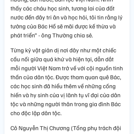
thấy các cháu học sinh, tương lai của đất
nước đến đây tri ân và học hỏi, tôi tin rằng lý
tưởng của Bác Hồ sẽ mãi được kế thừa và
phát triển” - ông Thường chia sẻ.
Từng kỷ vật giản dị nơi đây như một chiếc
cầu nối giữa quá khứ và hiện tại, dẫn dắt
mỗi người Việt Nam trở về với cội nguồn tinh
thần của dân tộc. Được tham quan quê Bác,
các học sinh đã hiểu thêm về những cống
hiến và hy sinh của vị lãnh tụ vĩ đại của dân
tộc và những người thân trong gia đình Bác
cho độc lập dân tộc.
Cô Nguyễn Thị Chương (Tổng phụ trách đội