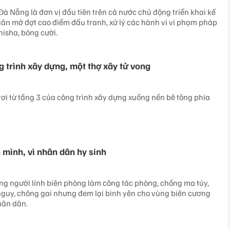
à Nẵng là đơn vị đầu tiên trên cả nước chủ động triển khai kế
uân mở đợt cao điểm đấu tranh, xử lý các hành vi vi phạm pháp
hisha, bóng cười.
g trình xây dựng, một thợ xây tử vong
ơi từ tầng 3 của công trình xây dựng xuống nền bê tông phía
 mình, vì nhân dân hy sinh
g người lính biên phòng làm công tác phòng, chống ma túy,
nguy, chông gai nhưng đem lại bình yên cho vùng biên cương
hân dân.