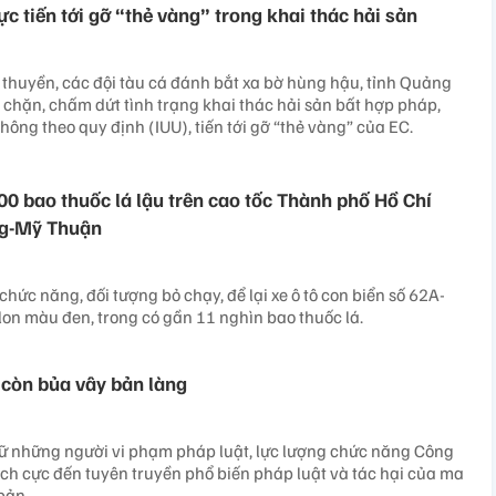
̣c tiến tới gỡ “thẻ vàng” trong khai thác hải sản
u thuyền, các đội tàu cá đánh bắt xa bờ hùng hậu, tỉnh Quảng
chặn, chấm dứt tình trạng khai thác hải sản bất hợp pháp,
hông theo quy định (IUU), tiến tới gỡ “thẻ vàng” của EC.
00 bao thuốc lá lậu trên cao tốc Thành phố Hồ Chí
ng-Mỹ Thuận
chức năng, đối tượng bỏ chạy, để lại xe ô tô con biển số 62A-
lon màu đen, trong có gần 11 nghìn bao thuốc lá.
còn bủa vây bản làng
iữ những người vi phạm pháp luật, lực lượng chức năng Công
tích cực đến tuyên truyền phổ biến pháp luật và tác hại của ma
bản.