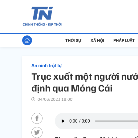
THỜI SỰ
XÃ HỘI
PHÁP LUẬT
An ninh trật tự
Trục xuất một người nướ
định qua Móng Cái
04/03/2023 18:00’