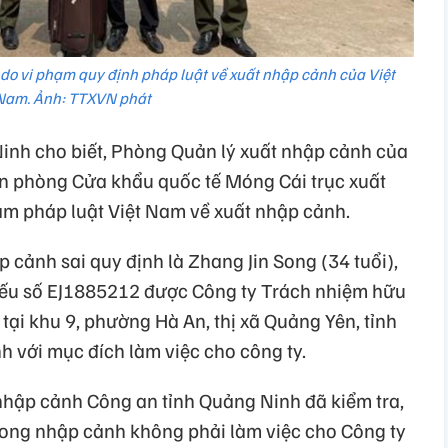
ất do vi phạm quy định pháp luật về xuất nhập cảnh của Việt
Nam. Ảnh: TTXVN phát
inh cho biết, Phòng Quản lý xuất nhập cảnh của
ên phòng Cửa khẩu quốc tế Móng Cái trục xuất
m pháp luật Việt Nam về xuất nhập cảnh.
p cảnh sai quy định là Zhang Jin Song (34 tuổi),
hiếu số EJ1885212 được Công ty Trách nhiệm hữu
tại khu 9, phường Hà An, thị xã Quảng Yên, tỉnh
 với mục đích làm việc cho công ty.
nhập cảnh Công an tỉnh Quảng Ninh đã kiểm tra,
Song nhập cảnh không phải làm việc cho Công ty