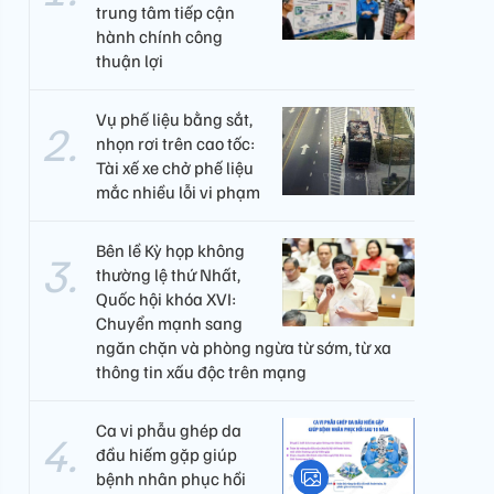
trung tâm tiếp cận
hành chính công
thuận lợi
Vụ phế liệu bằng sắt,
nhọn rơi trên cao tốc:
Tài xế xe chở phế liệu
mắc nhiều lỗi vi phạm
Bên lề Kỳ họp không
thường lệ thứ Nhất,
Quốc hội khóa XVI:
Chuyển mạnh sang
ngăn chặn và phòng ngừa từ sớm, từ xa
thông tin xấu độc trên mạng
Ca vi phẫu ghép da
đầu hiếm gặp giúp
bệnh nhân phục hồi