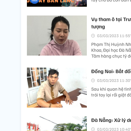
Vụ tham ô tại Tr
tượng
03/03/2023 11:55’
Phạm Thị Huỳnh Như
Khoa, Đại học Đà Nẵ
Tâm hàng chục tỷ đ
Đồng Nai: Bắt đố
03/03/2023 11:30’
Sau khi quan hệ tìn
trói tay lại rồi giật
Đà Nẵng: Xử lý d
03/03/2023 10:40’