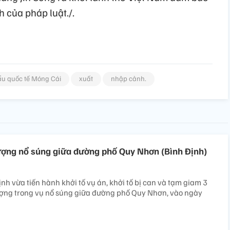
h của pháp luật./.
ẩu quốc tế Móng Cái
xuất
nhập cảnh.
tượng nổ súng giữa đường phố Quy Nhơn (Bình Định)
nh vừa tiến hành khởi tố vụ án, khởi tố bị can và tạm giam 3
tượng trong vụ nổ súng giữa đường phố Quy Nhơn, vào ngày