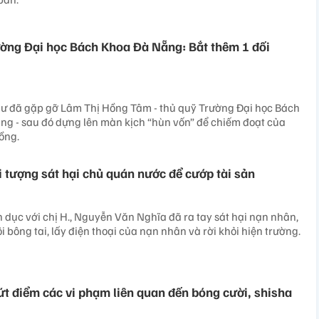
ường Đại học Bách Khoa Đà Nẵng: Bắt thêm 1 đối
 đã gặp gỡ Lâm Thị Hồng Tâm - thủ quỹ Trường Đại học Bách
ng - sau đó dựng lên màn kịch “hùn vốn” để chiếm đoạt của
ồng.
i tượng sát hại chủ quán nước để cướp tài sản
h dục với chị H., Nguyễn Văn Nghĩa đã ra tay sát hại nạn nhân,
 đôi bông tai, lấy điện thoại của nạn nhân và rời khỏi hiện trường.
ứt điểm các vi phạm liên quan đến bóng cười, shisha