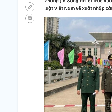
Zhang Jin Song đã bị trục xu
luật Việt Nam về xuất nhập cả