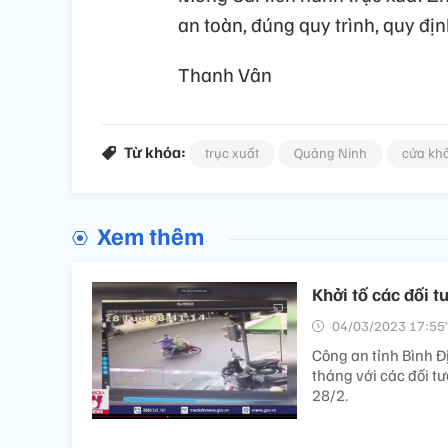
an toàn, đúng quy trình, quy địn
Thanh Vân
Từ khóa:
trục xuất
Quảng Ninh
cửa kh
Xem thêm
Khởi tố các đối 
04/03/2023 17:55’
Công an tỉnh Bình Đị
tháng với các đối 
28/2.