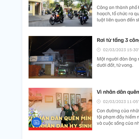
Công an thành phố Đ
hoạch, tổ chức ra q
luật liên quan đến s
Rơi từ tầng 3 côn
02/03/2023 15:30’
Một người đàn ông r
dưới đất, tử vong.
Vì nhân dân quên
02/03/2023 11:05’
Con đường của nhữn
tội phạm đầy hiểm 
và cuộc sống của n