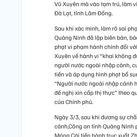
Vũ Xuyên mà vào tạm trú, làm vi
Đà Lạt, tỉnh Lâm Đồng.
Sau khi xác minh, làm rõ sai p
Quảng Ninh đã lập biên bản, bá
phạt vi phạm hành chính đối vớ
Xuyên về hành vi “khai không đú
người nước ngoài nhập cảnh, cư 
tiền và áp dụng hình phạt bổ sun
“Người nước ngoài nhập cảnh h
đề nghị xin cấp thị thực” theo 
của Chính phủ.
Ngày 3/3, sau khi đương sự chấ
cảnh,Công an tỉnh Quảng Ninh 
Móng Cái tiến hành trục xuất Z