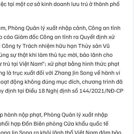
ệc tại một cơ sở kinh doanh lưu trú ở thành phố
hạm, Phòng Quản lý xuất nhập cảnh, Công an tỉnh
o cáo Giám đốc Công an tỉnh ra Quyết định xử
i Công ty Trách nhiệm hữu hạn Thủy sản Vũ
ng sự thật khi làm thủ tục mời, bảo lãnh cho
trú tại Việt Nam”; xử phạt bằng hình thức phạt
g là trục xuất đối với Zhang Jin Song về hành vi
oạt động không đúng mục đích, chương trình đã
quy định tại Điều 18 Nghị định số 144/2021/NĐ-CP
p hành nộp phạt, Phòng Quản lý xuất nhập
phối hợp Đồn Biên phòng Cửa khẩu quốc tế
hang Jin Song ra khỏi lãnh thổ Việt Nam đảm bảo