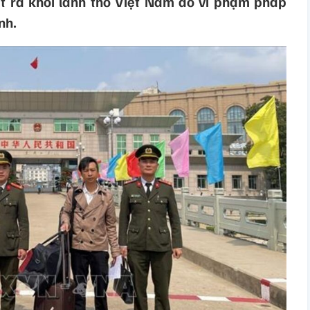
ất ra khỏi lãnh thổ Việt Nam do vi phạm pháp
nh.