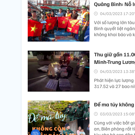
Quảng Bình: Nỗ lư
04/03/2023 17:20’
Với số lượng lớn tà
Bình quyết liệt ngăn 
không khai báo và k
Thu giữ gần 11.0
Minh-Trung Lươ
04/03/2023 13:38’
Phát hiện lực lượng 
317.52 và 27 bao ni
Để ma túy không 
03/03/2023 15:08’
Cùng với việc bắt g
an, Biên phòng rất 
túy cho bà con dân 