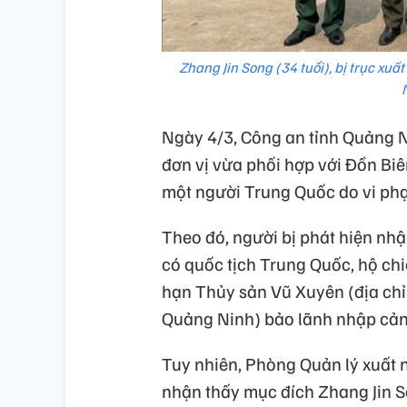
Zhang Jin Song (34 tuổi), bị trục xu
Ngày 4/3, Công an tỉnh Quảng N
đơn vị vừa phối hợp với Đồn Bi
một người Trung Quốc do vi phạ
Theo đó, người bị phát hiện nhậ
có quốc tịch Trung Quốc, hộ c
hạn Thủy sản Vũ Xuyên (địa chỉ 
Quảng Ninh) bảo lãnh nhập cảnh
Tuy nhiên, Phòng Quản lý xuất 
nhận thấy mục đích Zhang Jin 