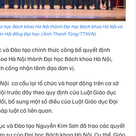
i học Bách khoa Hà Nội thành Đại học Bách khoa Hà Nội và
ận Hội đồng Đại học. (Ảnh:Thanh Tùng/TTXVN)
 và Đào tạo chính thức công bố quyết định
oa Hà Nội thành Đại học Bách khoa Hà Nội,
nh công nhận lãnh đạo đơn vị.
ội cơ cấu lại tổ chức và hoạt động trên cơ sở
i trước đây theo quy định của Luật Giáo dục
ổi, bổ sung một số điều của Luật Giáo dục Đại
p luật có liên quan.
 dục và Đào tạo Nguyễn Kim Sơn đã trao các quyết
ân sự của Đại học Bách khoa Hà Nội. Cụ thể, Giáo