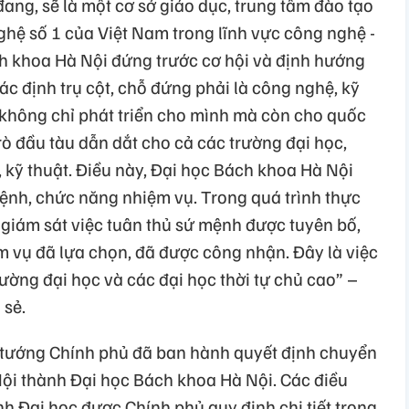
ang, sẽ là một cơ sở giáo dục, trung tâm đào tạo
hệ số 1 của Việt Nam trong lĩnh vực công nghệ -
ch khoa Hà Nội đứng trước cơ hội và định hướng
c định trụ cột, chỗ đứng phải là công nghệ, kỹ
g không chỉ phát triển cho mình mà còn cho quốc
trò đầu tàu dẫn dắt cho cả các trường đại học,
 kỹ thuật. Điều này, Đại học Bách khoa Hà Nội
mệnh, chức năng nhiệm vụ. Trong quá trình thực
 giám sát việc tuân thủ sứ mệnh được tuyên bố,
 vụ đã lựa chọn, đã được công nhận. Đây là việc
rường đại học và các đại học thời tự chủ cao” –
 sẻ.
 tướng Chính phủ đã ban hành quyết định chuyển
ội thành Đại học Bách khoa Hà Nội. Các điều
h Đại học được Chính phủ quy định chi tiết trong