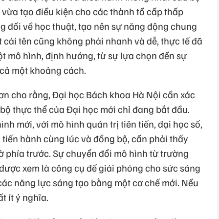
 vừa tạo điều kiện cho các thành tố cấp thấp
g đối về học thuật, tạo nên sự năng động chung
 cái tên cũng không phải nhanh và dễ, thực tế đã
t mô hình, định hướng, từ sự lựa chọn đến sự
 cả một khoảng cách.
ơn cho rằng, Đại học Bách khoa Hà Nội cần xác
bộ thực thể của Đại học mới chỉ đang bắt đầu.
h mới, với mô hình quản trị tiên tiến, đại học số,
 tiến hành cùng lúc và đồng bộ, cần phải thấy
ờ phía trước. Sự chuyển đổi mô hình từ trường
 được xem là công cụ để giải phóng cho sức sáng
 các năng lực sáng tạo bằng một cơ chế mới. Nếu
t ít ý nghĩa.