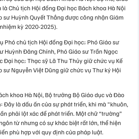
là Chủ tịch Hội đồng Đại học Bách khoa Hà Nội
áo sư Huỳnh Quyết Thắng được công nhận Giám
(nhiệm kỳ 2020-2025).
vụ Phó chủ tịch Hội đồng Đại học; Phó Giáo sư
ư Huỳnh Đăng Chính, Phó Giáo sư Trần Ngọc
 Đại học; Thạc sỹ Lã Thu Thủy giữ chức vụ Kế
o sư Nguyễn Việt Dũng giữ chức vụ Thư ký Hội
ách khoa Hà Nội, Bộ trưởng Bộ Giáo dục và Đào
 Đây là dấu ấn của sự phát triển, khi mà "khuôn,
cần phải lột xác để phát triển. Một chữ “trường”
 ngôn từ nhưng có sự khác biệt rất lớn, thể hiện
iển phù hợp với quy định của pháp luật.