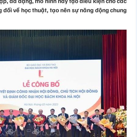
ạp, đa dạng, mô hình này tạo điều kiện cho các
g đối về học thuật, tạo nên sự năng động chung