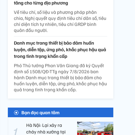
tăng cho từng địa phương
Về tiêu chí, số liệu và phương pháp phân
chia, Nghị quyết quy định tiêu chí dân số, tiêu
chí diện tích tự nhiên, tiêu chí GRDP bình
quân đầu người.
Danh mục trang thiết bị bảo đảm huấn
luyện, diễn tập, ứng phó, khắc phục hậu quả
trong tình trạng khẩn cấp
Phó Thủ tướng Phan Văn Giang đã ký Quyết
định số 1508/QĐ-TTg ngày 7/8/2026 ban
hành Danh mục trang thiết bị bảo đảm cho
huấn luyện, diễn tập, ứng phó, khắc phục hậu
quả trong tình trạng khẩn cấp.
Bạn đọc quan tâm
Hà Nội: Lại xảy ra
cháy nhà xưởng tại