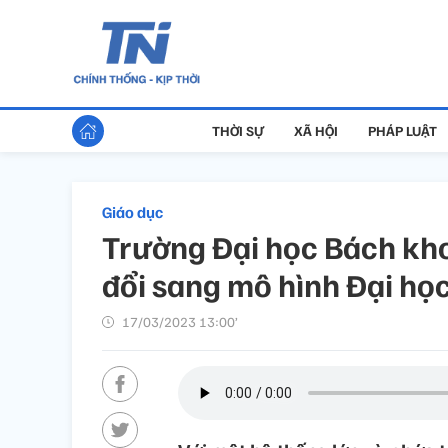
THỜI SỰ
XÃ HỘI
PHÁP LUẬT
Giáo dục
Trường Đại học Bách kh
đổi sang mô hình Đại họ
17/03/2023 13:00’