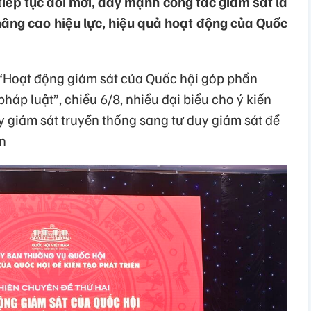
 tiếp tục đổi mới, đẩy mạnh công tác giám sát là
nâng cao hiệu lực, hiệu quả hoạt động của Quốc
 “Hoạt động giám sát của Quốc hội góp phần
pháp luật”, chiều 6/8, nhiều đại biểu cho ý kiến
uy giám sát truyền thống sang tư duy giám sát để
ển