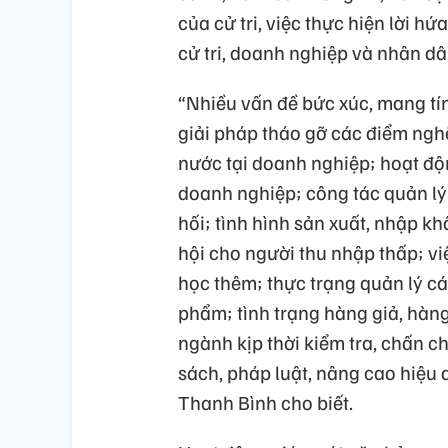
của cử tri, việc thực hiện lời h
cử tri, doanh nghiệp và nhân dân
“Nhiều vấn đề bức xúc, mang tí
giải pháp tháo gỡ các điểm nghẽ
nước tại doanh nghiệp; hoạt độn
doanh nghiệp; công tác quản lý 
hối; tình hình sản xuất, nhập k
hội cho người thu nhập thấp; vi
học thêm; thực trạng quản lý 
phẩm; tình trạng hàng giả, hàn
ngành kịp thời kiểm tra, chấn ch
sách, pháp luật, nâng cao hiệu
Thanh Bình cho biết.