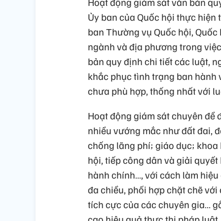
Hoạt động giám sát văn bản qu
Ủy ban của Quốc hội thực hiện 
ban Thường vụ Quốc hội, Quốc h
ngành và địa phương trong việ
bản quy định chi tiết các luật,
khắc phục tình trạng ban hành v
chưa phù hợp, thống nhất với luậ
Hoạt động giám sát chuyên đề đã
nhiều vướng mắc như đất đai, đầ
chống lãng phí; giáo dục; khoa 
hội, tiếp công dân và giải quyết
hành chính…, với cách làm hiệu 
đa chiều, phối hợp chặt chẽ vớ
tích cực của các chuyên gia… g
cao hiệu quả thực thi pháp luật.