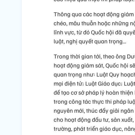
Thông qua các hoạt động giám s
chéo, mâu thuẫn hoặc những nộ
lĩnh vực, từ đó Quốc hội đã quy
luật, nghị quyết quan trọng...
Trong thời gian tới, theo ông D
hoạt động giám sát, Quốc hội sẽ
quan trọng như: Luật Quy hoạch
mại điện tử; Luật Giáo dục; Luậ
để tạo cơ sở pháp lý hoàn thiện
trong công tác thực thi pháp lu
nguyên mới, thúc đẩy giải ngân
cho hoạt động đầu tư, sản xuất,
trường, phát triển giáo dục, nâ