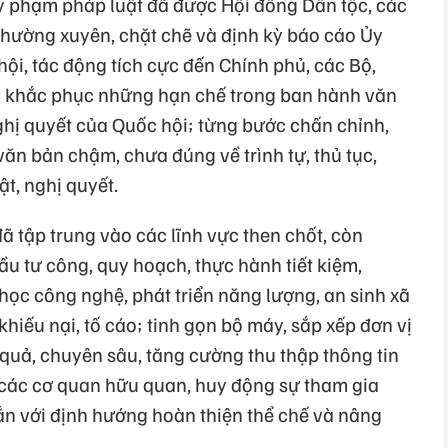
y phạm pháp luật đã được Hội đồng Dân tộc, các
thường xuyên, chặt chẽ và định kỳ báo cáo Ủy
ội, tác động tích cực đến Chính phủ, các Bộ,
c khắc phục những hạn chế trong ban hành văn
 nghị quyết của Quốc hội; từng bước chấn chỉnh,
ăn bản chậm, chưa đúng về trình tự, thủ tục,
t, nghị quyết.
 tập trung vào các lĩnh vực then chốt, còn
u tư công, quy hoạch, thực hành tiết kiệm,
học công nghệ, phát triển năng lượng, an sinh xã
 khiếu nại, tố cáo; tinh gọn bộ máy, sắp xếp đơn vị
quả, chuyên sâu, tăng cường thu thập thông tin
i các cơ quan hữu quan, huy động sự tham gia
ắn với định hướng hoàn thiện thể chế và nâng