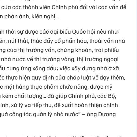
ứa của các thành viên Chính phủ đối với các vấn đề
 phản ánh, kiến nghị...
nh thời sự được các đại biểu Quốc hội nêu như:
n, nút thắt, thúc đẩy cổ phần hóa, thoái vốn nhà
g của thị trường vốn, chứng khoán, trái phiếu
nhà nước về thị trường vàng, thị trường ngoại
hẩu cung ứng xăng dầu; việc xây dựng nhà ở xã
ệc thực hiện quy định của pháp luật về dạy thêm,
các mặt hàng thực phẩm chức năng, dược mỹ
g kém chất lượng… đã giúp Chính phủ, các Bộ,
ỉnh, xử lý và tiếp thu, đề xuất hoàn thiện chính
 quả công tác quản lý nhà nước” – ông Dương