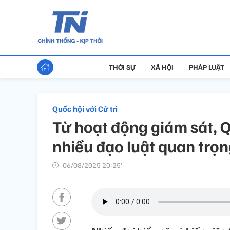
THỜI SỰ
XÃ HỘI
PHÁP LUẬT
Quốc hội với Cử tri
Từ hoạt động giám sát, Q
nhiều đạo luật quan trọ
06/08/2025 20:25’