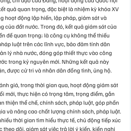
trương, chỉ đạo của Đảng, hoạt động của Quốc hội
ết quả quan trọng, đặc biệt là nhiệm kỳ khóa XV
g hoạt động lập hiến, lập pháp, giám sát và
g của đất nước. Trong đó, kết quả giám sát của
iền đề quan trọng; là công cụ không thể thiếu
pháp luật trên các lĩnh vực, bảo đảm tính dân
ản lý nhà nước, đóng góp thiết thực vào công
nước trong kỷ nguyên mới. Những kết quả này
, được cử tri và nhân dân đồng tình, ủng hộ.
ánh giá, trong thời gian qua, hoạt động giám sát
i mới, thực hiện có trọng tâm, trọng điểm, gắn
n thiện thể chế, chính sách, pháp luật, góp phần
gia và nâng cao chất lượng chính sách, pháp luật.
iều thời gian tìm hiểu thực tế, chủ động tiếp xúc
c theo dõi, giám sát việc trả lời ý kiến, kiến nghị