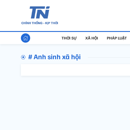
THỜI SỰ
XÃ HỘI
PHÁP LUẬT
# Anh sinh xã hội