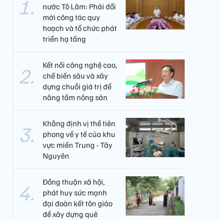
nước Tô Lâm: Phải đổi
mới công tác quy
hoạch và tổ chức phát
triển hạ tầng
Kết nối công nghệ cao,
chế biến sâu và xây
dựng chuỗi giá trị để
nâng tầm nông sản
Khẳng định vị thế tiên
phong về y tế của khu
vực miền Trung - Tây
Nguyên ​
Đồng thuận xã hội,
phát huy sức mạnh
đại đoàn kết tôn giáo
để xây dựng quê