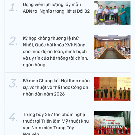
Động viên lực lượng lấy mẫu
ADN tại Nghĩa trang liệt sĩ Đồi 82​
Kỳ họp không thường lệ thứ
Nhất, Quốc hội khóa XVI: Nâng
cao mức độ an toàn, minh bạch
và uy tín của hệ thống tài chính,
ngân hàng
Bế mạc Chung kết Hội thao quân
sự, võ thuật và thể thao Công an
nhân dân năm 2026
Trưng bày 257 tác phẩm nghệ
thuật tại Triển lãm Mỹ thuật khu
vực Nam miền Trung-Tây
Nguyên