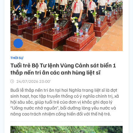
THỜI SỰ
Tuổi trẻ Bộ Tư lệnh Vùng Cảnh sát biển 1
thắp nến tri ân các anh hùng liệt sĩ
24/07/2026 23:00’
Buổi lễ thắp nến tri ân tại hai Nghĩa trang liệt sĩ là đợt
sinh hoạt, học tập truyền thống có ý nghĩa chính trị, xã
hội sâu sắc, giúp tuổi trẻ của đơn vị khắc ghi đạo lý
“Uống nước nhớ nguồn”, bồi dưỡng lòng yêu nước và
nâng cao trách nhiệm cống hiến đối với thế hệ trẻ.