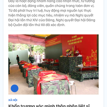
Đây là hoạt động nhằm nâng cao nhận thức, tư tưởng
của cán bộ, đảng viên, quần chúng trong toàn đơn vị.
Từ đó phát huy trí tuệ, huy động mọi nguồn lực thực
hiện thắng lợi các mục tiêu, nhiệm vụ mà Nghị quyết
Đại hội lần thứ XIV của Đảng, Nghị quyết Đại hội Đảng
bộ Quân đội lần thứ XII đã xác định.
XÃ HỘI
Khẩn trương xác minh thân nhân liệt sĩ