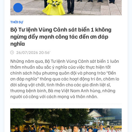
THỜI SỰ
Bộ Tư lệnh Vùng Cảnh sát biển 1 không
ngừng đẩy mạnh công tác đền ơn đáp
nghĩa
26/07/2026 20:56’
Những năm qua, Bộ Tư lệnh Vùng Cảnh sát biển 1 luôn
thấm nhuần sâu sắc ý nghĩa của việc thực hiện tốt
chính sách hậu phương quân đội và phong trào “Đền
ơn đáp nghĩa” thông qua các hoạt động tri ân, chăm lo
đời sống vật chất, tinh thần cho các gia đình liệt sĩ,
thương bệnh binh, Bà mẹ Việt Nam Anh hùng, những
người có công với cách mạng và thân nhân.