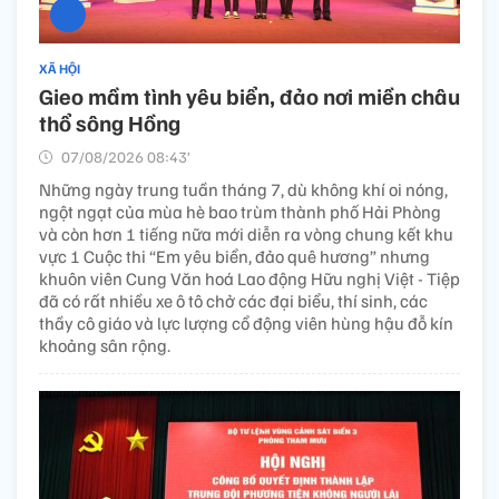
XÃ HỘI
Gieo mầm tình yêu biển, đảo nơi miền châu
thổ sông Hồng
07/08/2026 08:43’
Những ngày trung tuần tháng 7, dù không khí oi nóng,
ngột ngạt của mùa hè bao trùm thành phố Hải Phòng
và còn hơn 1 tiếng nữa mới diễn ra vòng chung kết khu
vực 1 Cuộc thi “Em yêu biển, đảo quê hương” nhưng
khuôn viên Cung Văn hoá Lao động Hữu nghị Việt - Tiệp
đã có rất nhiều xe ô tô chở các đại biểu, thí sinh, các
thầy cô giáo và lực lượng cổ động viên hùng hậu đỗ kín
khoảng sân rộng.