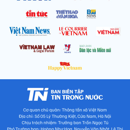
Cơ quan chủ quản: Thông tấn xã Việt Nam
Địa chỉ: Số 05 Lý Thường Kiệt, Cửa Nam, Hà Nội
Chịu trách nhiệm: Trưởng ban Trần Ngọc Tú
Phó Trưởng ban: Hoàng Như Hoa, Nguyễn Văn Nhật, Lê Thị