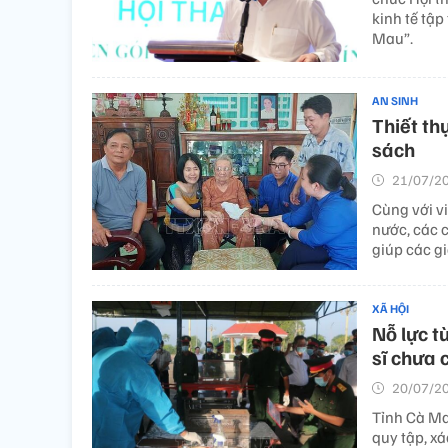
kinh tế tập
Mau”.
AN SINH
Thiết th
sách
21/07/20
Cùng với v
nước, các c
giúp các gi
XÃ HỘI
Nỗ lực t
sĩ chưa 
20/07/20
Tỉnh Cà Ma
quy tập, xác