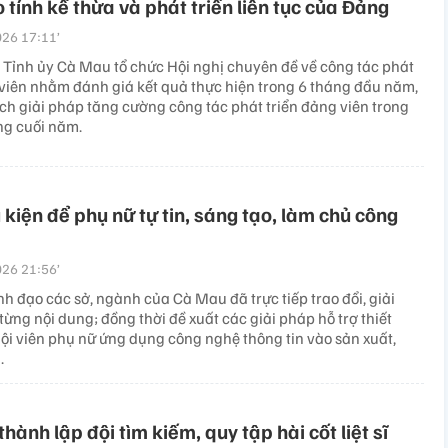
tính kế thừa và phát triển liên tục của Đảng
26 17:11’
 Tỉnh ủy Cà Mau tổ chức Hội nghị chuyên đề về công tác phát
 viên nhằm đánh giá kết quả thực hiện trong 6 tháng đầu năm,
ch giải pháp tăng cường công tác phát triển đảng viên trong
g cuối năm.
 kiện để phụ nữ tự tin, sáng tạo, làm chủ công
26 21:56’
nh đạo các sở, ngành của Cà Mau đã trực tiếp trao đổi, giải
từng nội dung; đồng thời đề xuất các giải pháp hỗ trợ thiết
hội viên phụ nữ ứng dụng công nghệ thông tin vào sản xuất,
.
hành lập đội tìm kiếm, quy tập hài cốt liệt sĩ