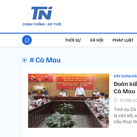
THỜI SỰ
XÃ HỘI
PHÁP LUẬT
# Cà Mau
XÂY DỰNG Đ
Đoàn kiể
Cà Mau
07/08/20
Tỉnh ủy Cà
lý cán bộ, 
cầu thực th