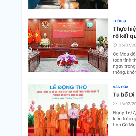
THỜI SỰ
Thực hiệ
rõ kết q
16/07/20
Cà Mau đặt
toàn tỉnh t
ngay trong 
thông, khô
VĂN HÓA
Tu bổ Di
16/07/20
Ngày 16/7, 
kiến trúc 
tỉnh Cà Ma