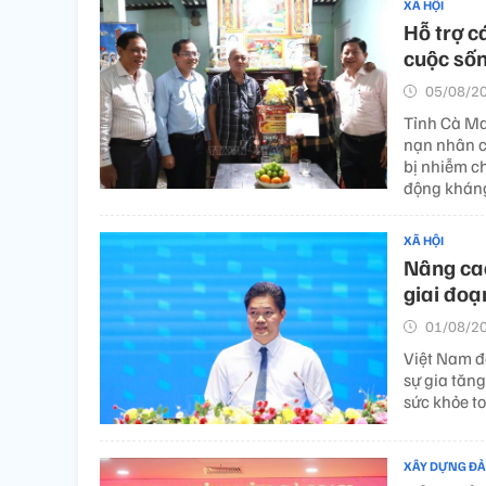
XÃ HỘI
Hỗ trợ c
cuộc số
05/08/20
Tỉnh Cà Ma
nạn nhân c
bị nhiễm c
động kháng
XÃ HỘI
Nâng cao
giai đoạ
01/08/20
Việt Nam đ
sự gia tăn
sức khỏe to
XÂY DỰNG Đ