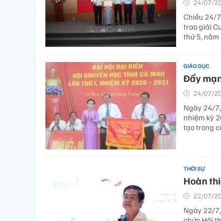
24/07/20
Chiều 24/7
trao giải C
thứ 5, năm
GIÁO DỤC
Đẩy mạnh
24/07/20
Ngày 24/7, 
nhiệm kỳ 20
tạo trong c
THỜI SỰ
Hoàn thi
22/07/20
Ngày 22/7,
chức Hội t