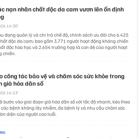
ác nạn nhân chất độc da cam vươn lên ổn định
ng
26 14:30’
u đang quản lý và chi trả chế độ, chính sách ưu đãi cho 6.425
hất độc da cam; bao gồm 3.771 người hoạt động kháng chiến
hất độc hóa học và 2.654 trường hợp là con đẻ của người hoạt
 chiến.
 công tác bảo vệ và chăm sóc sức khỏe trong
n già hóa dân số
26 16:23’
ã bước vào giai đoạn già hóa dân số với tốc độ nhanh, kéo theo
g các bệnh không lây nhiễm, đa bệnh lý và nhu cầu chăm sóc
àn diện của người cao tuổi.
ẢNG