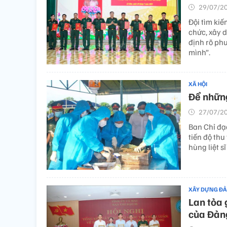
29/07/20
Đội tìm kiế
chức, xây d
định rõ ph
mình”.
XÃ HỘI
Để những
27/07/20
Ban Chỉ đạ
tiến độ thu
hùng liệt s
XÂY DỰNG Đ
Lan tỏa 
của Đản