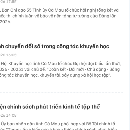
26 17:55’
, Ban Chỉ đạo 35 Tỉnh ủy Cà Mau tổ chức hội nghị tổng kết và
uộc thi chính luận về bảo vệ nền tảng tư tưởng của Đảng lần
 2026.
 chuyển đổi số trong công tác khuyến học
26 16:05’
Hội Khuyến học tỉnh Cà Mau tổ chức Đại hội đại biểu lần thứ I,
26 - 20231 với chủ đề: “Đoàn kết - Đổi mới - Chủ động - Sáng
ông tác khuyến học, khuyến tài, xây dựng xã hội học tập”.
ện chính sách phát triển kinh tế tập thể
26 14:08’
 Ủy ban nhân dân tỉnh Cà Mau phối hợp với Bộ Tài chính tổ
hảo “Tham vấn ý kiến góp ý hoàn thiện chính sách phát triển