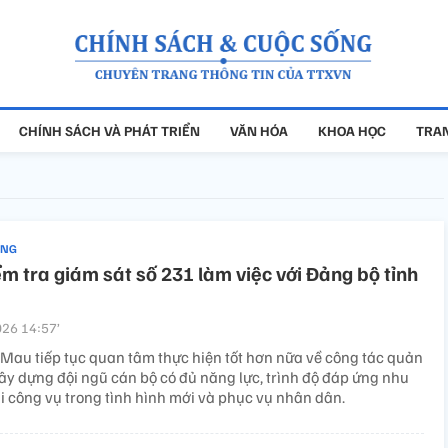
CHÍNH SÁCH VÀ PHÁT TRIỂN
VĂN HÓA
KHOA HỌC
TRAN
ẢNG
m tra giám sát số 231 làm việc với Đảng bộ tỉnh
26 14:57’
 Mau tiếp tục quan tâm thực hiện tốt hơn nữa về công tác quản
xây dựng đội ngũ cán bộ có đủ năng lực, trình độ đáp ứng nhu
i công vụ trong tình hình mới và phục vụ nhân dân.