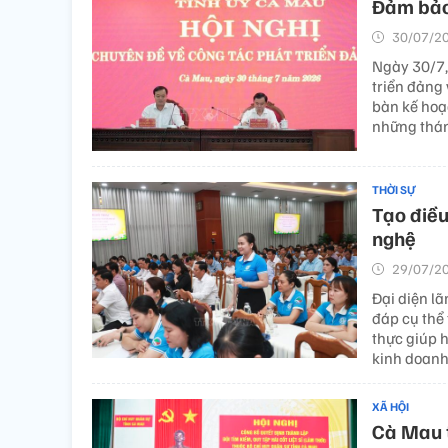
Đảm bảo 
30/07/20
Ngày 30/7,
triển đảng
bàn kế hoạ
những thán
THỜI SỰ
Tạo điều
nghệ
29/07/20
Đại diện lã
đáp cụ thể 
thực giúp 
kinh doanh
XÃ HỘI
Cà Mau t