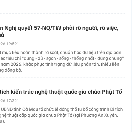
n Nghị quyết 57-NQ/TW phải rõ người, rõ việc,
uả
26 19:59’
 mục tiêu hoàn thành rà soát, chuẩn hóa dữ liệu trên địa bàn
heo tiêu chí "đúng - đủ - sạch - sống - thống nhất - dùng chung"
năm 2026; khắc phục tình trạng dữ liệu phân tán, thiếu liên
ng đồng bộ.
 tích kiến trúc nghệ thuật quốc gia chùa Phật Tổ
26 17:32’
UBND tỉnh Cà Mau tổ chức lễ động thổ tu bổ công trình Di tích
nghệ thuật cấp quốc gia chùa Phật Tổ (tại Phường An Xuyên,
u).