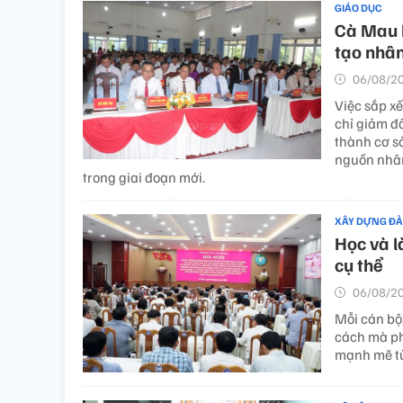
GIÁO DỤC
Cà Mau 
tạo nhân
06/08/20
Việc sắp x
chỉ giảm đ
thành cơ s
nguồn nhân
trong giai đoạn mới.
XÂY DỰNG Đ
Học và l
cụ thể
06/08/20
Mỗi cán bộ
cách mà ph
mạnh mẽ từ