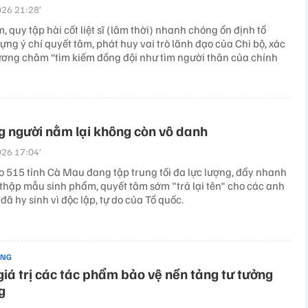
26 21:28’
m, quy tập hài cốt liệt sĩ (lâm thời) nhanh chóng ổn định tổ
ựng ý chí quyết tâm, phát huy vai trò lãnh đạo của Chi bộ, xác
ương châm “tìm kiếm đồng đội như tìm người thân của chính
 người nằm lại không còn vô danh
26 17:04’
o 515 tỉnh Cà Mau đang tập trung tối đa lực lượng, đẩy nhanh
 thập mẫu sinh phẩm, quyết tâm sớm "trả lại tên" cho các anh
ĩ đã hy sinh vì độc lập, tự do của Tổ quốc.
ẢNG
giá trị các tác phẩm bảo vệ nền tảng tư tưởng
g