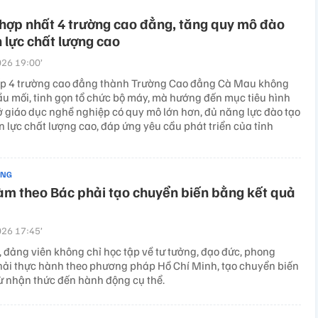
hợp nhất 4 trường cao đẳng, tăng quy mô đào
 lực chất lượng cao
26 19:00’
ếp 4 trường cao đẳng thành Trường Cao đẳng Cà Mau không
ầu mối, tinh gọn tổ chức bộ máy, mà hướng đến mục tiêu hình
ở giáo dục nghề nghiệp có quy mô lớn hơn, đủ năng lực đào tạo
 lực chất lượng cao, đáp ứng yêu cầu phát triển của tỉnh
ẢNG
àm theo Bác phải tạo chuyển biến bằng kết quả
26 17:45’
, đảng viên không chỉ học tập về tư tưởng, đạo đức, phong
ải thực hành theo phương pháp Hồ Chí Minh, tạo chuyển biến
 nhận thức đến hành động cụ thể.