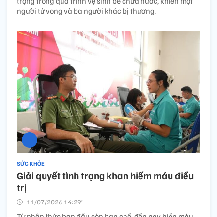
trọng trong quá trình vệ sinh bể chứa nước, khiến một
người tử vong và ba người khác bị thương.
SỨC KHỎE
Giải quyết tình trạng khan hiếm máu điều
trị
11/07/2026 14:29’
Từ nhận thức ban đầu còn hạn chế, đến nay hiến máu