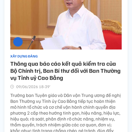
XÂY DỰNG ĐẢNG
Thông qua báo cáo kết quả kiểm tra của
Bộ Chính trị, Ban Bí thư đối với Ban Thường
vụ Tỉnh uỷ Cao Bằng
09/06/2026 18:39’
Trưởng ban Tuyên giáo và Dân vận Trung ương đề nghị
Ban Thường vụ Tỉnh ủy Cao Bằng tiếp tục hoàn thiện
mô hình tổ chức và cơ chế vận hành chính quyền địa
phương 2 cấp theo hướng tinh gọn, hiệu năng, hiệu lực,
hiệu quả; rà soát, phân định rõ chức năng, nhiệm vụ,
thẩm quyền, trách nhiệm giữa các cơ quan, đơn vị;
khắc phục tình trạng chồng chéo, né tránh, đùn đẩy