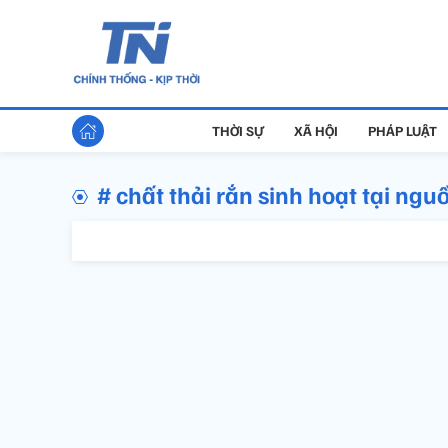
THỜI SỰ
XÃ HỘI
PHÁP LUẬT
# chất thải rắn sinh hoạt tại ngu