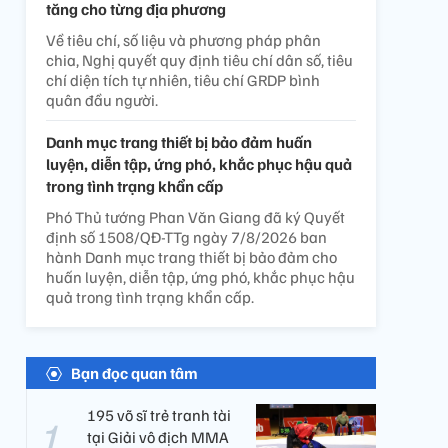
tăng cho từng địa phương
Về tiêu chí, số liệu và phương pháp phân
chia, Nghị quyết quy định tiêu chí dân số, tiêu
chí diện tích tự nhiên, tiêu chí GRDP bình
quân đầu người.
Danh mục trang thiết bị bảo đảm huấn
luyện, diễn tập, ứng phó, khắc phục hậu quả
trong tình trạng khẩn cấp
Phó Thủ tướng Phan Văn Giang đã ký Quyết
định số 1508/QĐ-TTg ngày 7/8/2026 ban
hành Danh mục trang thiết bị bảo đảm cho
huấn luyện, diễn tập, ứng phó, khắc phục hậu
quả trong tình trạng khẩn cấp.
Bạn đọc quan tâm
195 võ sĩ trẻ tranh tài
tại Giải vô địch MMA