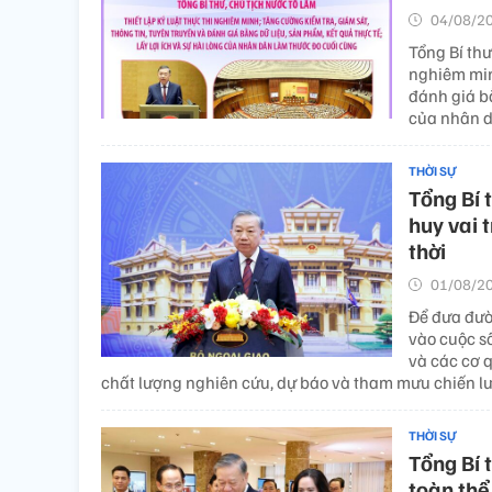
04/08/20
Tổng Bí thư
nghiêm minh
đánh giá bằ
của nhân d
THỜI SỰ
Tổng Bí 
huy vai 
thời
01/08/20
Để đưa đườ
vào cuộc s
và các cơ q
chất lượng nghiên cứu, dự báo và tham mưu chiến lư
THỜI SỰ
Tổng Bí 
toàn thể