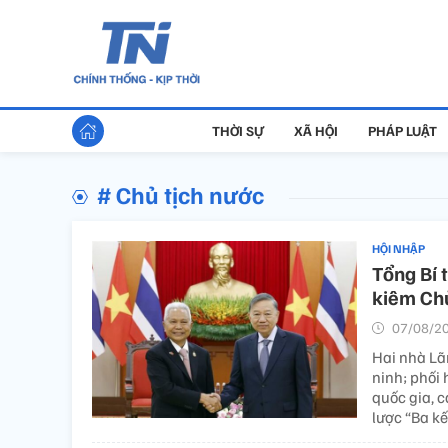
THỜI SỰ
XÃ HỘI
PHÁP LUẬT
# Chủ tịch nước
HỘI NHẬP
Tổng Bí 
kiêm Chủ
07/08/20
Hai nhà Lã
ninh; phối
quốc gia, c
lược “Ba kết