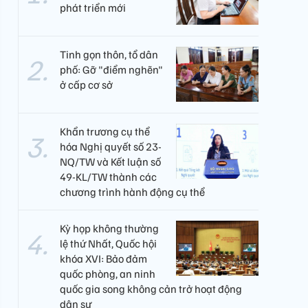
phát triển mới
Tinh gọn thôn, tổ dân
phố: Gỡ "điểm nghẽn"
ở cấp cơ sở
Khẩn trương cụ thể
hóa Nghị quyết số 23-
NQ/TW và Kết luận số
49-KL/TW thành các
chương trình hành động cụ thể
Kỳ họp không thường
lệ thứ Nhất, Quốc hội
khóa XVI: Bảo đảm
quốc phòng, an ninh
quốc gia song không cản trở hoạt động
dân sự