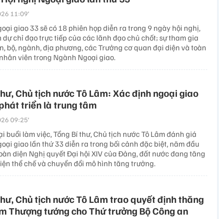
26 11:09’
oại giao 33 sẽ có 18 phiên họp diễn ra trong 9 ngày hội nghị,
 dự chỉ đạo trực tiếp của các lãnh đạo chủ chốt; sự tham gia
n, bộ, ngành, địa phương, các Trưởng cơ quan đại diện và toàn
 nhân viên trong Ngành Ngoại giao.
thư, Chủ tịch nước Tô Lâm: Xác định ngoại giao
phát triển là trung tâm
26 09:25’
ại buổi làm việc, Tổng Bí thư, Chủ tịch nước Tô Lâm đánh giá
oại giao lần thứ 33 diễn ra trong bối cảnh đặc biệt, năm đầu
toàn diện Nghị quyết Đại hội XIV của Đảng, đất nước đang tăng
hiện thể chế và chuyển đổi mô hình tăng trưởng.
thư, Chủ tịch nước Tô Lâm trao quyết định thăng
m Thượng tướng cho Thứ trưởng Bộ Công an