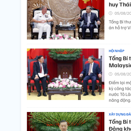
huy Thá
05/08/20
Tổng Bí thư
án hỗ trợ 
HỘI NHẬP
Tổng Bí 
Malaysia
05/08/20
Điểm lại m
kỳ công tác
nước Tô Lâ
năng động
XÂY DỰNG Đ
Tổng Bí 
Đảng kho