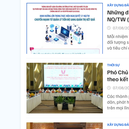
XÂY DỰNG Đ
Những đị
NQ/TW (
07/08/20
Mỗi nhiệm 
đối tượng s
và tiêu chí
THỜI SỰ
Phó Chủ 
theo kết
07/08/20
Các thành 
dân, phát h
trên mọi lĩ
XÂY DỰNG Đ