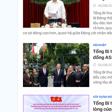
05/08/20
Tổng Bí th
lệ Đảng thậ
lâu dài; l
rõ hơn, quy
cơ sở đảng cao hơn, quan hệ giữa Đảng với nhân dâ
HỘI NHẬP
Tổng Bí 
đồng AS
04/08/20
Tổng Bí th
đẩy các mối
vững lâu d
XÂY DỰNG Đ
Tổng Bí 
lòng của