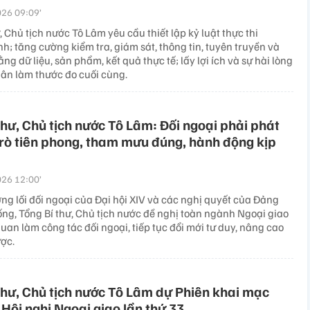
26 09:09’
, Chủ tịch nước Tô Lâm yêu cầu thiết lập kỷ luật thực thi
; tăng cường kiểm tra, giám sát, thông tin, tuyên truyền và
ng dữ liệu, sản phẩm, kết quả thực tế; lấy lợi ích và sự hài lòng
ân làm thước đo cuối cùng.
thư, Chủ tịch nước Tô Lâm: Đối ngoại phải phát
trò tiên phong, tham mưu đúng, hành động kịp
26 12:00’
ng lối đối ngoại của Đại hội XIV và các nghị quyết của Đảng
ống, Tổng Bí thư, Chủ tịch nước đề nghị toàn ngành Ngoại giao
uan làm công tác đối ngoại, tiếp tục đổi mới tư duy, nâng cao
ợc.
thư, Chủ tịch nước Tô Lâm dự Phiên khai mạc
 Hội nghị Ngoại giao lần thứ 33