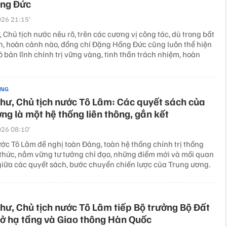
ng Đức
26 21:15’
, Chủ tịch nước nêu rõ, trên các cương vị công tác, dù trong bất
ện, hoàn cảnh nào, đồng chí Đặng Hồng Đức cũng luôn thể hiện
ó bản lĩnh chính trị vững vàng, tinh thần trách nhiệm, hoàn
ẢNG
thư, Chủ tịch nước Tô Lâm: Các quyết sách của
ng là một hệ thống liên thông, gắn kết
26 08:10’
ước Tô Lâm đề nghị toàn Đảng, toàn hệ thống chính trị thống
thức, nắm vững tư tưởng chỉ đạo, những điểm mới và mối quan
giữa các quyết sách, bước chuyển chiến lược của Trung ương.
thư, Chủ tịch nước Tô Lâm tiếp Bộ trưởng Bộ Đất
sở hạ tầng và Giao thông Hàn Quốc