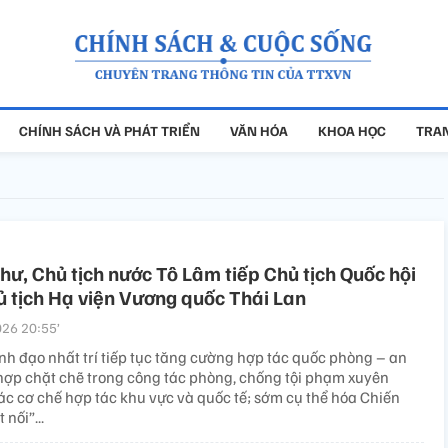
CHÍNH SÁCH VÀ PHÁT TRIỂN
VĂN HÓA
KHOA HỌC
TRAN
thư, Chủ tịch nước Tô Lâm tiếp Chủ tịch Quốc hội
 tịch Hạ viện Vương quốc Thái Lan
26 20:55’
nh đạo nhất trí tiếp tục tăng cường hợp tác quốc phòng – an
 hợp chặt chẽ trong công tác phòng, chống tội phạm xuyên
ác cơ chế hợp tác khu vực và quốc tế; sớm cụ thể hóa Chiến
 nối”...