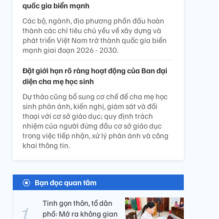
quốc gia biển mạnh
Các bộ, ngành, địa phương phấn đấu hoàn
thành các chỉ tiêu chủ yếu về xây dựng và
phát triển Việt Nam trở thành quốc gia biển
mạnh giai đoạn 2026 - 2030.
Đặt giới hạn rõ ràng hoạt động của Ban đại
diện cha mẹ học sinh
Dự thảo cũng bổ sung cơ chế để cha mẹ học
sinh phản ánh, kiến nghị, giám sát và đối
thoại với cơ sở giáo dục; quy định trách
nhiệm của người đứng đầu cơ sở giáo dục
trong việc tiếp nhận, xử lý phản ánh và công
khai thông tin.
Bạn đọc quan tâm
Tinh gọn thôn, tổ dân
phố: Mở ra không gian