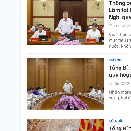
Thông bá
Lâm tại 
Nghị quy
07/08/20
Việc thực 
mục tiêu tr
nước; khôn
THỜI SỰ
Tổng Bí 
quy hoạc
06/08/20
Nhấn mạnh 
cầu, phải đ
HỘI NHẬP
Tổng Bí 