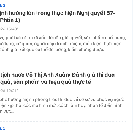
ẢNG
nh hướng lớn trong thực hiện Nghị quyết 57-
Phần 1)
26 15:40’
vụ phải xác định rõ vấn đề cần giải quyết, sản phẩm cuối cùng,
ử dụng, cơ quan, người chịu trách nhiệm, điều kiện thực hiện
 đánh giá; kết quả có thể đo lường, kiểm chứng được.
tịch nước Võ Thị Ánh Xuân: Đánh giá thi đua
 quả, sản phẩm và hiệu quả thực tế
26 12:21’
phố hướng mạnh phong trào thi đua về cơ sở và phục vụ người
iện kịp thời các mô hình mới, cách làm hay, nhân tố điển hình
nh vực…
ẢNG