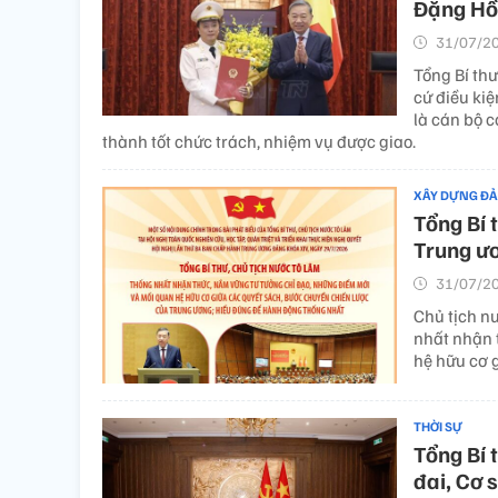
Đặng Hồ
31/07/20
Tổng Bí thư
cứ điều ki
là cán bộ c
thành tốt chức trách, nhiệm vụ được giao.
XÂY DỰNG Đ
Tổng Bí 
Trung ươ
31/07/20
Chủ tịch n
nhất nhận 
hệ hữu cơ 
THỜI SỰ
Tổng Bí 
đai, Cơ 