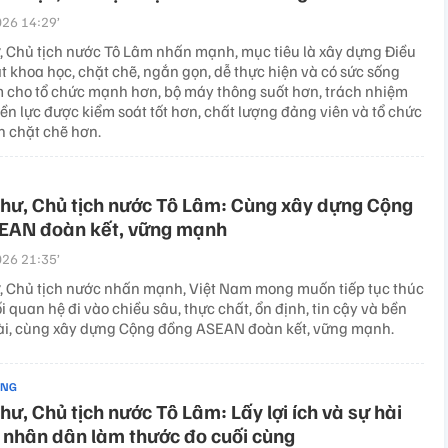
26 14:29’
ư, Chủ tịch nước Tô Lâm nhấn mạnh, mục tiêu là xây dựng Điều
t khoa học, chặt chẽ, ngắn gọn, dễ thực hiện và có sức sống
àm cho tổ chức mạnh hơn, bộ máy thông suốt hơn, trách nhiệm
ền lực được kiểm soát tốt hơn, chất lượng đảng viên và tổ chức
n chặt chẽ hơn.
thư, Chủ tịch nước Tô Lâm: Cùng xây dựng Cộng
EAN đoàn kết, vững mạnh
26 21:35’
ư, Chủ tịch nước nhấn mạnh, Việt Nam mong muốn tiếp tục thúc
 quan hệ đi vào chiều sâu, thực chất, ổn định, tin cậy và bền
ài, cùng xây dựng Cộng đồng ASEAN đoàn kết, vững mạnh.
ẢNG
thư, Chủ tịch nước Tô Lâm: Lấy lợi ích và sự hài
 nhân dân làm thước đo cuối cùng