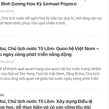
i Bình Dương Hoa Kỳ Samuel Paparo
26 20:42’
, Chủ tịch nước đề nghị Hoa Kỳ tiếp tục duy trì, mở rộng các dự
Việt Nam khắc phục hậu quả chiến tranh.
thư, Chủ tịch nước Tô Lâm: Quan hệ Việt Nam –
 ngày càng phát triển năng động
26 18:22’
ột số thành quả quan trọng của quan hệ hai nước trong nhiệm
 của Đại sứ Tan Yang Thai tại Việt Nam, Tổng Bí thư, Chủ tịch
m cho rằng mối quan hệ giữa hai nước ngày càng phát triển
.
ẢNG
thư, Chủ tịch nước Tô Lâm: Xây dựng Điều lệ
a học, dễ thực hiện và có sức sống lâu dài