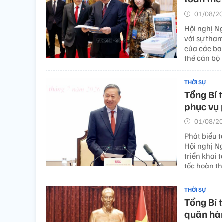
01/08/20
Hội nghị Ng
với sự tham
của các ba
thể cán bộ
THỜI SỰ
Tổng Bí 
phục vụ 
01/08/20
Phát biểu t
Hội nghị Ng
triển khai 
tốc hoàn t
THỜI SỰ
Tổng Bí 
quân hà