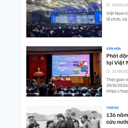
29/05/20
Việt Nam ti
tổ chức, cá
VĂN HÓA
Phát độn
tại Việt
21/05/20
Thời gian 
30/8/2026.
https://ha
THỜI SỰ
136 năm 
cứu nước