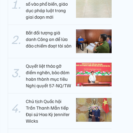
số vào phổ biến, giáo
dục pháp luật trong
giai đoạn mới
Bắt đối tượng giả
danh Công an để lừa
đảo chiếm đoạt tài sản
Quyết liệt tháo gỡ
điểm nghẽn, bảo đảm
hoàn thành mục tiêu
Nghị quyết 57-NQ/TW
Chủ tịch Quốc hội
Trần Thanh Mẫn tiếp
Đại sứ Hoa Kỳ Jennifer
Wicks