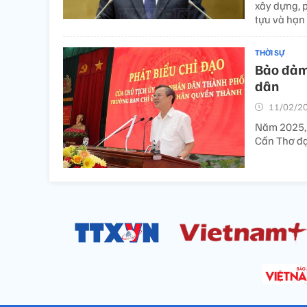
xây dựng, 
tựu và hạn
THỜI SỰ
Bảo đảm 
dân
11/02/20
Năm 2025, 
Cần Thơ đạt