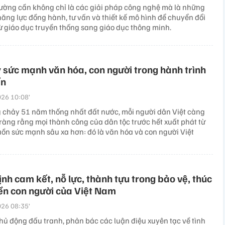
rường cần không chỉ là các giải pháp công nghệ mà là những
năng lực đồng hành, tư vấn và thiết kế mô hình để chuyển đổi
từ giáo dục truyền thống sang giáo dục thông minh.
 sức mạnh văn hóa, con người trong hành trình
ển
26 10:08’
 chảy 51 năm thống nhất đất nước, mỗi người dân Việt càng
 ràng rằng mọi thành công của dân tộc trước hết xuất phát từ
uồn sức mạnh sâu xa hơn: đó là văn hóa và con người Việt
h cam kết, nỗ lực, thành tựu trong bảo vệ, thúc
ền con người của Việt Nam
26 08:35’
hủ động đấu tranh, phản bác các luận điệu xuyên tạc về tình