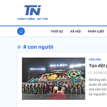
THỜI SỰ
XÃ HỘI
PHÁP LUẬT
# con người
VĂN HÓA
Tạo đột 
02/08/20
Những kết 
bước đi vào
mà còn trở
kỷ nguyên 