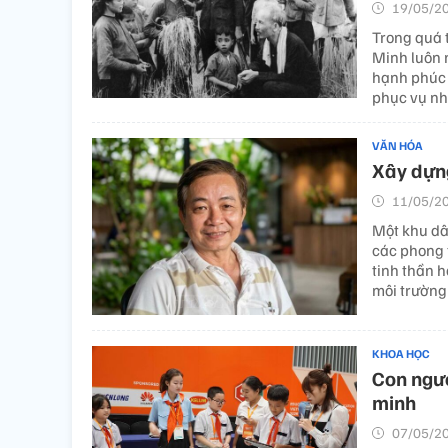
19/05/20
Trong quá 
Minh luôn n
hạnh phúc 
phục vụ nh
VĂN HÓA
Xây dựng
11/05/20
Một khu dâ
các phong 
tinh thần h
môi trường
KHOA HỌC
Con ngườ
minh
07/05/20