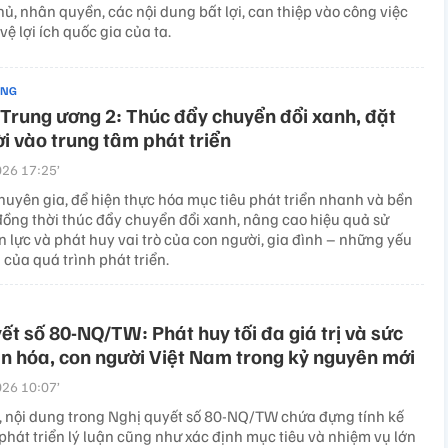
ủ, nhân quyền, các nội dung bất lợi, can thiệp vào công việc
vệ lợi ích quốc gia của ta.
ẢNG
 Trung ương 2: Thúc đẩy chuyển đổi xanh, đặt
i vào trung tâm phát triển
26 17:25’
huyên gia, để hiện thực hóa mục tiêu phát triển nhanh và bền
đồng thời thúc đẩy chuyển đổi xanh, nâng cao hiệu quả sử
 lực và phát huy vai trò của con người, gia đình – những yếu
 của quá trình phát triển.
ết số 80-NQ/TW: Phát huy tối đa giá trị và sức
 hóa, con người Việt Nam trong kỷ nguyên mới
26 10:07’
 nội dung trong Nghị quyết số 80-NQ/TW chứa đựng tính kế
phát triển lý luận cũng như xác định mục tiêu và nhiệm vụ lớn