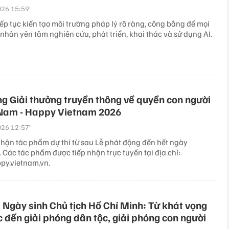
26 15:59’
ếp tục kiến tạo môi trường pháp lý rõ ràng, công bằng để mọi
 nhân yên tâm nghiên cứu, phát triển, khai thác và sử dụng AI.
g Giải thưởng truyền thông về quyền con người
 Nam - Happy Vietnam 2026
26 12:57’
nhận tác phẩm dự thi từ sau Lễ phát động đến hết ngày
 Các tác phẩm được tiếp nhận trực tuyến tại địa chỉ:
ppy.vietnam.vn.
Ngày sinh Chủ tịch Hồ Chí Minh: Từ khát vọng
 đến giải phóng dân tộc, giải phóng con người