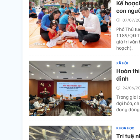
Kế hoạch
con ngư
07/07/20
Phó Thủ tư
1189/QĐ-TT
giá trị văn
hoạch).
XÃ HỘI
Hoàn thi
đình
24/06/20
Trong giai
đại hóa, ch
đang đứng 
KHOA HỌC
Trí tuệ 