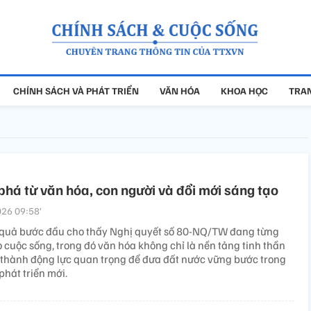
CHÍNH SÁCH VÀ PHÁT TRIỂN
VĂN HÓA
KHOA HỌC
TRAN
phá từ văn hóa, con người và đổi mới sáng tạo
26 09:58’
quả bước đầu cho thấy Nghị quyết số 80-NQ/TW đang từng
 cuộc sống, trong đó văn hóa không chỉ là nền tảng tinh thần
 thành động lực quan trọng để đưa đất nước vững bước trong
phát triển mới.