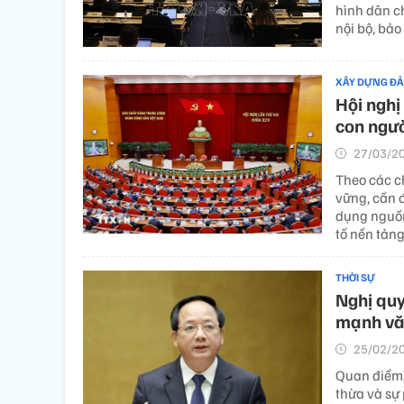
hình dân ch
nội bộ, bảo 
XÂY DỰNG Đ
Hội nghị
con ngườ
27/03/20
Theo các c
vững, cần 
dụng nguồn
tố nền tảng
THỜI SỰ
Nghị quy
mạnh văn
25/02/20
Quan điểm,
thừa và sự 