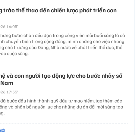
 trào thể thao đến chiến lược phát triển con
26 16:05’
hững bước chân đều đặn trong công viên mỗi buổi sáng là cả
ình chuyển biến trong cộng đồng, minh chứng cho việc những
ng chủ trương của Đảng, Nhà nước về phát triển thể dục, thể
vào cuộc sống.
ệ và con người tạo động lực cho bước nhảy số
t Nam
26 17:55’
đã bước đầu hình thành quỹ đầu tư mạo hiểm, tạo thêm các
ộng và phân bổ nguồn lực cho những dự án đổi mới sáng tạo
ng.
MỚI