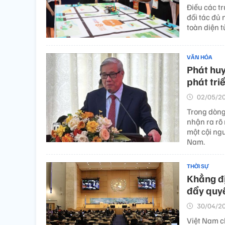
Điều các t
đối tác đủ 
toàn diện 
VĂN HÓA
Phát huy
phát tri
02/05/20
Trong dòng
nhận ra rõ
một cội ng
Nam.
THỜI SỰ
Khẳng địn
đẩy quy
30/04/20
Việt Nam c