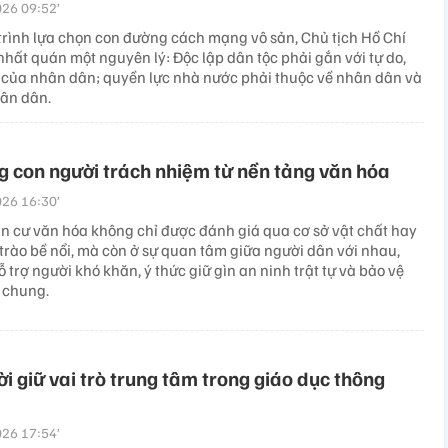
26 09:52’
trình lựa chọn con đường cách mạng vô sản, Chủ tịch Hồ Chí
hất quán một nguyên lý: Độc lập dân tộc phải gắn với tự do,
của nhân dân; quyền lực nhà nước phải thuộc về nhân dân và
ân dân.
 con người trách nhiệm từ nền tảng văn hóa
26 16:30’
n cư văn hóa không chỉ được đánh giá qua cơ sở vật chất hay
trào bề nổi, mà còn ở sự quan tâm giữa người dân với nhau,
ỗ trợ người khó khăn, ý thức giữ gìn an ninh trật tự và bảo vệ
 chung.
i giữ vai trò trung tâm trong giáo dục thông
26 17:54’