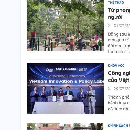
THỂ THAO
Từ phong
người
31/07/20
Đằng sau n
một quá tr
đổi mới tro
thao đã đi 
KHOA HỌC
Công ngh
của Việ
29/07/20
Thành phố 
kênh huy đ
có tiềm nă
CHÍNH SÁCH 