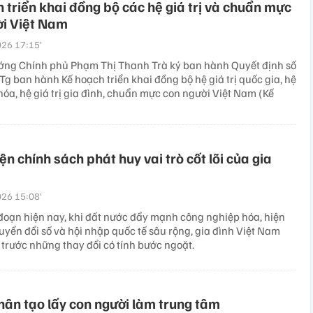
 triển khai đồng bộ các hệ giá trị và chuẩn mực
ời Việt Nam
26 17:15’
ớng Chính phủ Phạm Thị Thanh Trà ký ban hành Quyết định số
g ban hành Kế hoạch triển khai đồng bộ hệ giá trị quốc gia, hệ
 hóa, hệ giá trị gia đình, chuẩn mực con người Việt Nam (Kế
ện chính sách phát huy vai trò cốt lõi của gia
26 15:08’
 đoạn hiện nay, khi đất nước đẩy mạnh công nghiệp hóa, hiện
uyển đổi số và hội nhập quốc tế sâu rộng, gia đình Việt Nam
trước những thay đổi có tính bước ngoặt.
nhân tạo lấy con người làm trung tâm