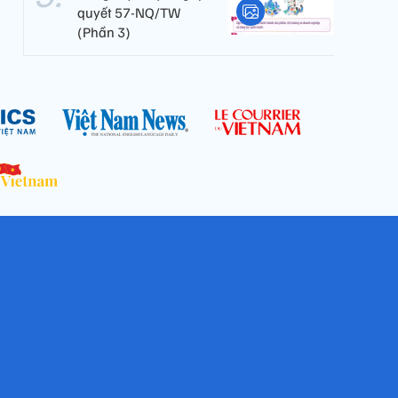
quyết 57-NQ/TW
(Phần 3)