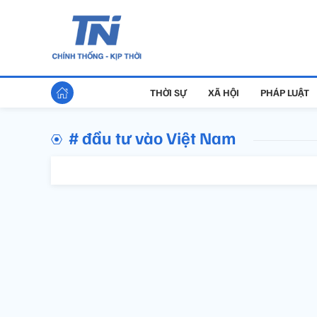
THỜI SỰ
XÃ HỘI
PHÁP LUẬT
# đầu tư vào Việt Nam