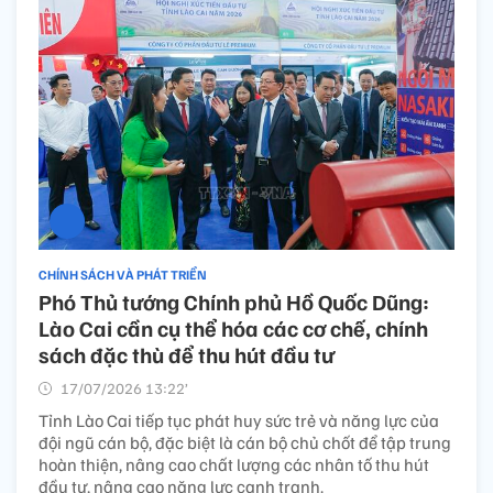
CHÍNH SÁCH VÀ PHÁT TRIỂN
Phó Thủ tướng Chính phủ Hồ Quốc Dũng:
Lào Cai cần cụ thể hóa các cơ chế, chính
sách đặc thù để thu hút đầu tư
17/07/2026 13:22’
Tỉnh Lào Cai tiếp tục phát huy sức trẻ và năng lực của
đội ngũ cán bộ, đặc biệt là cán bộ chủ chốt để tập trung
hoàn thiện, nâng cao chất lượng các nhân tố thu hút
đầu tư, nâng cao năng lực cạnh tranh.