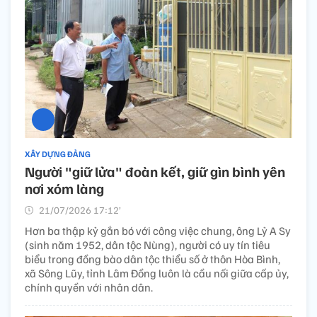
XÂY DỰNG ĐẢNG
Người "giữ lửa" đoàn kết, giữ gìn bình yên
nơi xóm làng
21/07/2026 17:12’
Hơn ba thập kỷ gắn bó với công việc chung, ông Lỷ A Sy
(sinh năm 1952, dân tộc Nùng), người có uy tín tiêu
biểu trong đồng bào dân tộc thiểu số ở thôn Hòa Bình,
xã Sông Lũy, tỉnh Lâm Đồng luôn là cầu nối giữa cấp ủy,
chính quyền với nhân dân.