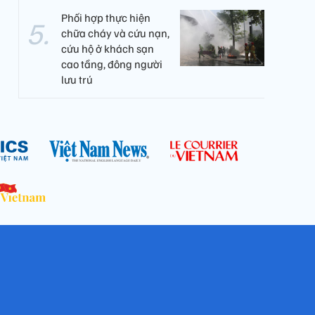
Phối hợp thực hiện
chữa cháy và cứu nạn,
cứu hộ ở khách sạn
cao tầng, đông người
lưu trú