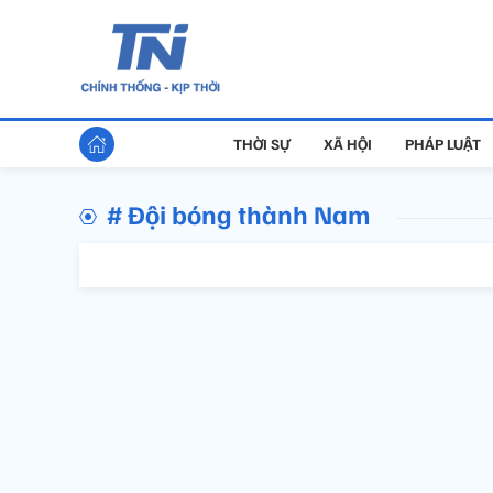
THỜI SỰ
XÃ HỘI
PHÁP LUẬT
# Đội bóng thành Nam