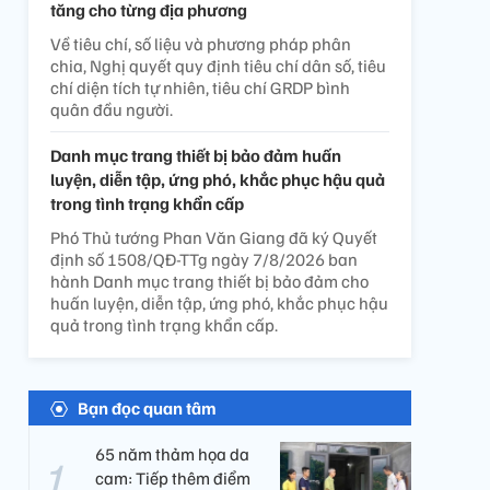
tăng cho từng địa phương
Về tiêu chí, số liệu và phương pháp phân
chia, Nghị quyết quy định tiêu chí dân số, tiêu
chí diện tích tự nhiên, tiêu chí GRDP bình
quân đầu người.
Danh mục trang thiết bị bảo đảm huấn
luyện, diễn tập, ứng phó, khắc phục hậu quả
trong tình trạng khẩn cấp
Phó Thủ tướng Phan Văn Giang đã ký Quyết
định số 1508/QĐ-TTg ngày 7/8/2026 ban
hành Danh mục trang thiết bị bảo đảm cho
huấn luyện, diễn tập, ứng phó, khắc phục hậu
quả trong tình trạng khẩn cấp.
Bạn đọc quan tâm
65 năm thảm họa da
cam: Tiếp thêm điểm