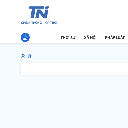
THỜI SỰ
XÃ HỘI
PHÁP LUẬT
#