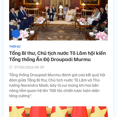
THỜI SỰ
Tổng Bí thư, Chủ tịch nước Tô Lâm hội kiến
Tổng thống Ấn Độ Droupadi Murmu
07/05/2026 08:30’
Tổng thống Droupadi Murmu đánh giá cao kết quả hội
đàm giữa Tổng Bí thư, Chủ tịch nước Tô Lâm và Thủ
tướng Narendra Modi; bày tỏ vui mừng khi hai bên
nâng tầm quan hệ lên “Đối tác chiến lược toàn diện
tăng cường”.